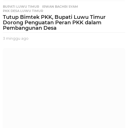
BUPATI LUWU TIMUR
,
IRWAN BACHRI SYAM
,
PKK DESA LUWU TIMUR
Tutup Bimtek PKK, Bupati Luwu Timur
Dorong Penguatan Peran PKK dalam
Pembangunan Desa
3 minggu ago
2
m
i
n
g
g
u
a
g
o