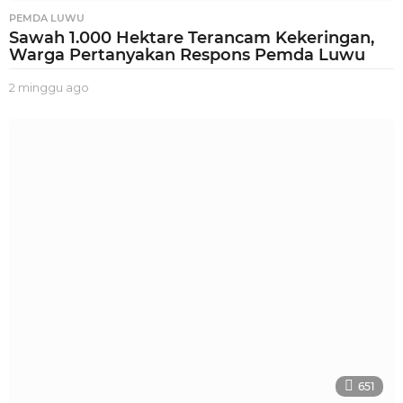
PEMDA LUWU
Sawah 1.000 Hektare Terancam Kekeringan,
Warga Pertanyakan Respons Pemda Luwu
2 minggu ago
2
m
i
n
g
g
u
a
g
o
651