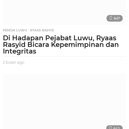
647
PEMDA LUWU
,
RYAAS RASYID
Di Hadapan Pejabat Luwu, Ryaas
Rasyid Bicara Kepemimpinan dan
Integritas
2 bulan ago
2
b
u
l
a
n
a
g
o
642