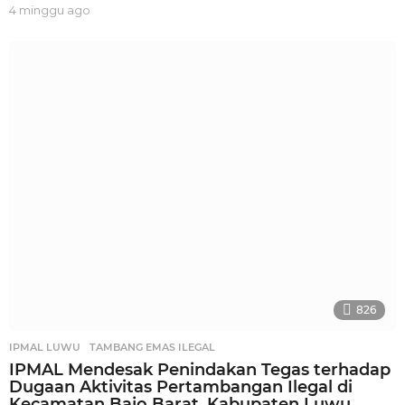
4 minggu ago
2
m
i
n
g
g
u
a
g
o
826
IPMAL LUWU
,
TAMBANG EMAS ILEGAL
IPMAL Mendesak Penindakan Tegas terhadap
Dugaan Aktivitas Pertambangan Ilegal di
Kecamatan Bajo Barat, Kabupaten Luwu