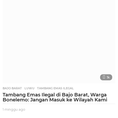
a
m
a
g
o
1k
BAJO BARAT
,
LUWU
,
TAMBANG EMAS ILEGAL
Tambang Emas Ilegal di Bajo Barat, Warga
Bonelemo: Jangan Masuk ke Wilayah Kami
1 minggu ago
1
m