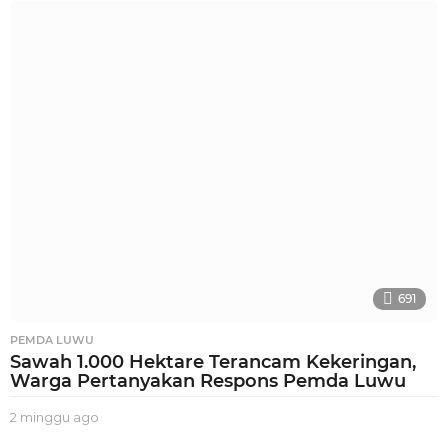
i
n
g
g
u
a
g
o
691
PEMDA LUWU
Sawah 1.000 Hektare Terancam Kekeringan,
Warga Pertanyakan Respons Pemda Luwu
2 minggu ago
2
m