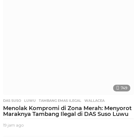
n
a
g
o
749
DAS SUSO
,
LUWU
,
TAMBANG EMAS ILEGAL
,
WALLACEA
Menolak Kompromi di Zona Merah: Menyorot
Maraknya Tambang Ilegal di DAS Suso Luwu
19 jam ago
1
9
j