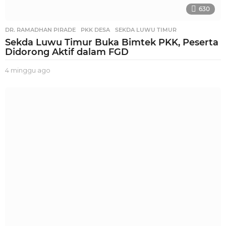
630
DR. RAMADHAN PIRADE
,
PKK DESA
,
SEKDA LUWU TIMUR
Sekda Luwu Timur Buka Bimtek PKK, Peserta
Didorong Aktif dalam FGD
4 minggu ago
2
m
i
n
g
g
u
a
g
o