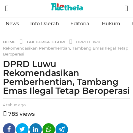
News
Info Daerah
Editorial
Hukum
TAK BERKATEGORI
HOME
DPRD Luwu
Rekomendasikan Pemberhentian, Tambang Emas Ilegal Tetap
Beroperasi
DPRD Luwu
4
t
Rekomendasikan
a
Pemberhentian, Tambang
h
Emas Ilegal Tetap Beroperasi
u
n
b
4 tahun ago
4
a
y
t
g
785
views
a
a
o
l
h
4
e
u
n