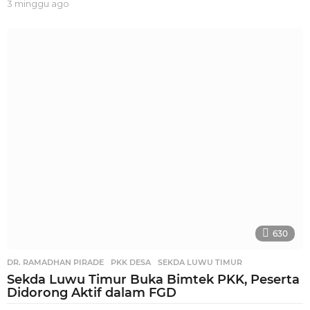
3 minggu ago
2
m
i
n
g
g
u
a
g
o
630
DR. RAMADHAN PIRADE
,
PKK DESA
,
SEKDA LUWU TIMUR
Sekda Luwu Timur Buka Bimtek PKK, Peserta
Didorong Aktif dalam FGD