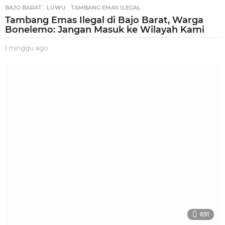
BAJO BARAT
,
LUWU
,
TAMBANG EMAS ILEGAL
Tambang Emas Ilegal di Bajo Barat, Warga
Bonelemo: Jangan Masuk ke Wilayah Kami
1 minggu ago
1
m
i
n
g
g
u
a
g
o
691