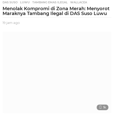
DAS SUSO
,
LUWU
,
TAMBANG EMAS ILEGAL
,
WALLACEA
Menolak Kompromi di Zona Merah: Menyorot
Maraknya Tambang Ilegal di DAS Suso Luwu
19 jam ago
1
9
j
a
m
a
g
o
1k