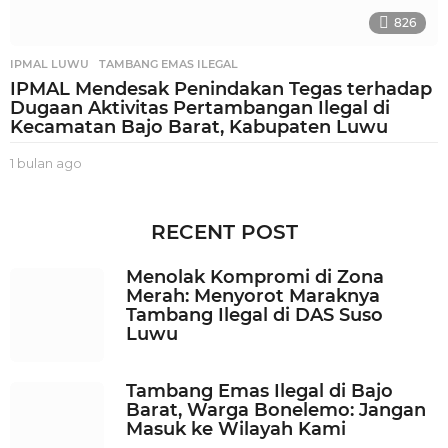
826
IPMAL LUWU
,
TAMBANG EMAS ILEGAL
IPMAL Mendesak Penindakan Tegas terhadap
Dugaan Aktivitas Pertambangan Ilegal di
Kecamatan Bajo Barat, Kabupaten Luwu
1 bulan ago
1
b
u
l
RECENT POST
a
n
Menolak Kompromi di Zona
a
Merah: Menyorot Maraknya
g
Tambang Ilegal di DAS Suso
o
Luwu
Tambang Emas Ilegal di Bajo
Barat, Warga Bonelemo: Jangan
Masuk ke Wilayah Kami