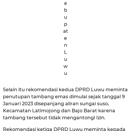
a
b
u
p
at
e
n
L
u
w
u
Selain itu rekomendasi kedua DPRD Luwu meminta
penutupan tambang emas dimulai sejak tanggal 9
Januari 2023 disepanjang aliran sungai suso,
Kecamatan Latimojong dan Bajo Barat karena
tambang tersebut tidak mengantongi Izin.
Rekomendasi ketiga DPRD Luwu meminta kepada