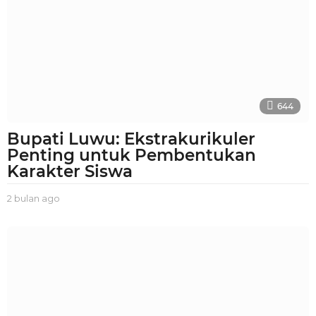
644
Bupati Luwu: Ekstrakurikuler
Penting untuk Pembentukan
Karakter Siswa
2 bulan ago
2
b
u
l
a
n
a
g
o