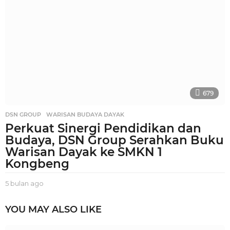
l
a
n
a
g
o
679
DSN GROUP
,
WARISAN BUDAYA DAYAK
Perkuat Sinergi Pendidikan dan
Budaya, DSN Group Serahkan Buku
Warisan Dayak ke SMKN 1
Kongbeng
5 bulan ago
5
b
u
YOU MAY ALSO LIKE
l
a