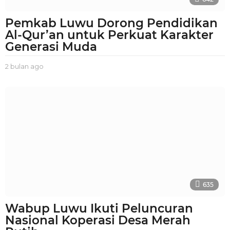
Pemkab Luwu Dorong Pendidikan
Al-Qur’an untuk Perkuat Karakter
Generasi Muda
2 bulan ago
2
b
u
l
a
n
a
g
o
635
Wabup Luwu Ikuti Peluncuran
Nasional Koperasi Desa Merah