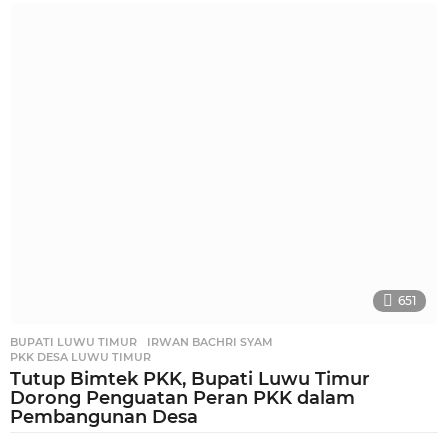
i
n
g
g
u
a
g
o
651
BUPATI LUWU TIMUR
,
IRWAN BACHRI SYAM
,
PKK DESA LUWU TIMUR
Tutup Bimtek PKK, Bupati Luwu Timur
Dorong Penguatan Peran PKK dalam
Pembangunan Desa