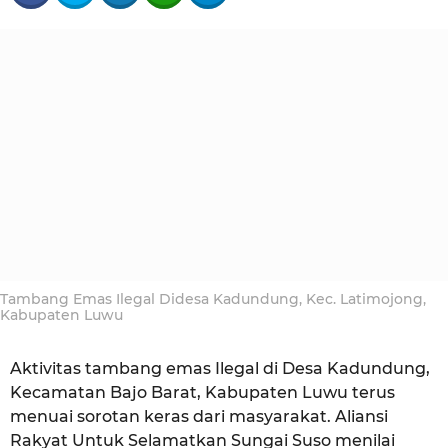
t
t
h
a
a
e
g
h
i
o
a
u
n
a
g
o
Tambang Emas Ilegal Didesa Kadundung, Kec. Latimojong,
Kabupaten Luwu
Aktivitas tambang emas Ilegal di Desa Kadundung,
Kecamatan Bajo Barat, Kabupaten Luwu terus
menuai sorotan keras dari masyarakat. Aliansi
Rakyat Untuk Selamatkan Sungai Suso menilai