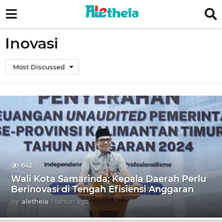
Inovasi
Most Discussed
642
Wali Kota Samarinda; Kepala Daerah Perlu
Berinovasi di Tengah Efisiensi Anggaran
by
aletheia
1 tahun ago
1
t
a