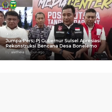
h
u
n
a
g
o
906
Jumpa Pers; Pj Gubernur Sulsel Apresiasi
Rekonstruksi Bencana Desa Bonelemo
by
aletheia
2 tahun ago
2
t
a
h
u
n
a
g
o