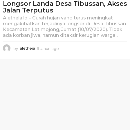
Longsor Landa Desa Tibussan, Akses
Jalan Terputus
Aletheia.id – Curah hujan yang terus meningkat
mengakibatkan terjadinya longsor di Desa Tibussan
Kecamatan Latimojong, Jumat (10/07/2020). Tidak
ada korban jiwa, namun ditaksir kerugian warga...
by
aletheia
6 tahun ago
6
t
a
h
u
n
a
g
o