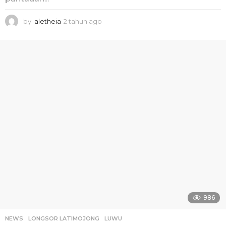
by
aletheia
2 tahun ago
2
t
a
h
u
n
a
g
o
986
NEWS
LONGSOR LATIMOJONG
,
LUWU