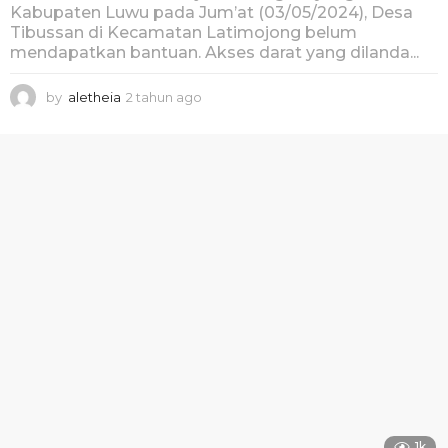
Kabupaten Luwu pada Jum’at (03/05/2024), Desa
Tibussan di Kecamatan Latimojong belum
mendapatkan bantuan. Akses darat yang dilanda...
by
aletheia
2 tahun ago
2
t
a
h
u
n
a
g
o
1k