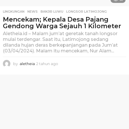
LINGKUNGAN
,
NEWS
BANJIR LUWU
,
LONGSOR LATIMOJONG
Mencekam; Kepala Desa Pajang
Gendong Warga Sejauh 1 Kilometer
Aletheia.id – Malam jum’at geretak tanah longsor
mulai terdengar. Saat itu, Latimojong sedang
dilanda hujan deras berkepanjangan pada Jum’at
(03/04/2024). Malam itu mencekam, Nur Alam...
by
aletheia
2 tahun ago
2
t
a
h
u
n
a
g
o