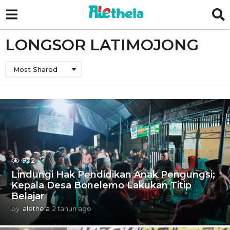
LONGSOR LATIMOJONG
Most Shared
902
Lindungi Hak Pendidikan Anak Pengungsi;
Kepala Desa Bonelemo Lakukan Titip
Belajar
by
aletheia
2 tahun ago
2
t
a