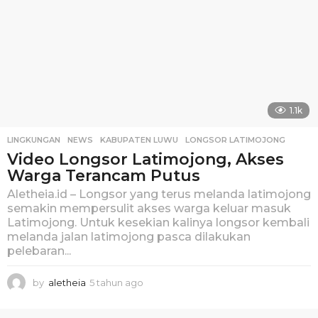
1.1k
LINGKUNGAN
,
NEWS
KABUPATEN LUWU
,
LONGSOR LATIMOJONG
Video Longsor Latimojong, Akses
Warga Terancam Putus
Aletheia.id – Longsor yang terus melanda latimojong
semakin mempersulit akses warga keluar masuk
Latimojong. Untuk kesekian kalinya longsor kembali
melanda jalan latimojong pasca dilakukan
pelebaran...
by
aletheia
5 tahun ago
5
t
a