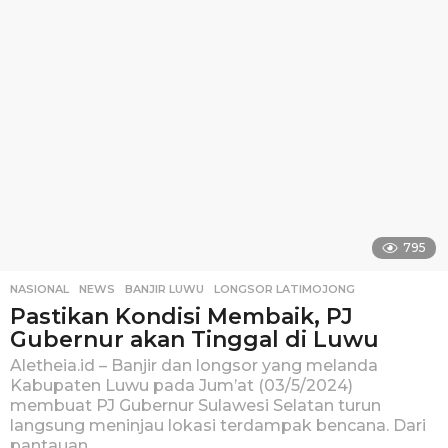
a
g
o
795
NASIONAL
,
NEWS
BANJIR LUWU
,
LONGSOR LATIMOJONG
Pastikan Kondisi Membaik, PJ
Gubernur akan Tinggal di Luwu
Aletheia.id – Banjir dan longsor yang melanda
Kabupaten Luwu pada Jum’at (03/5/2024)
membuat PJ Gubernur Sulawesi Selatan turun
langsung meninjau lokasi terdampak bencana. Dari
pantauan...