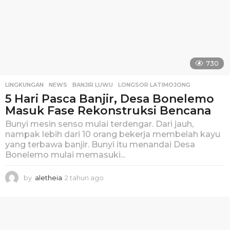
730
LINGKUNGAN
,
NEWS
BANJIR LUWU
,
LONGSOR LATIMOJONG
5 Hari Pasca Banjir, Desa Bonelemo
Masuk Fase Rekonstruksi Bencana
Bunyi mesin senso mulai terdengar. Dari jauh,
nampak lebih dari 10 orang bekerja membelah kayu
yang terbawa banjir. Bunyi itu menandai Desa
Bonelemo mulai memasuki...
by
aletheia
2 tahun ago
2
t
a
h
u
n