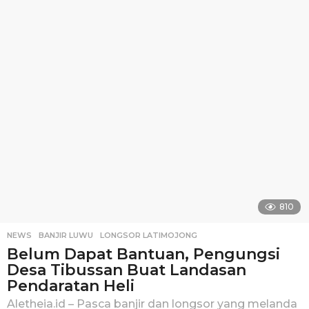
h
u
n
a
g
o
810
NEWS
BANJIR LUWU
,
LONGSOR LATIMOJONG
Belum Dapat Bantuan, Pengungsi
Desa Tibussan Buat Landasan
Pendaratan Heli
Aletheia.id – Pasca banjir dan longsor yang melanda