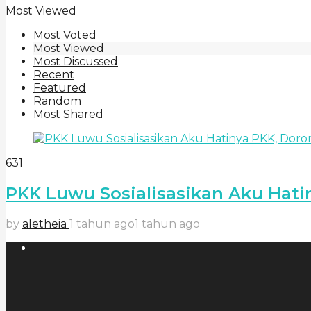
Most Viewed
Most Voted
Most Viewed
Most Discussed
Recent
Featured
Random
Most Shared
631
PKK Luwu Sosialisasikan Aku Hat
by
aletheia
1 tahun ago
1 tahun ago