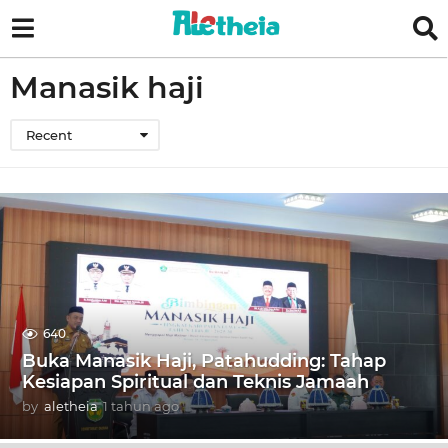
Manasik haji
Recent
640
Buka Manasik Haji, Patahudding: Tahap
Kesiapan Spiritual dan Teknis Jamaah
by
aletheia
1 tahun ago
1
t
a