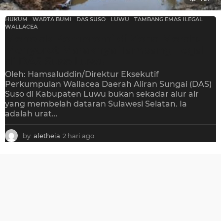
HUKUM
,
WARTA BUMI
DAS SUSO
,
LUWU
,
TAMBANG EMAS ILEGAL
,
WALLACEA
Menolak Kompromi di Zona Merah:
Menyorot Maraknya Tambang Ilegal
di DAS Suso Luwu
Oleh: Hamsaluddin/Direktur Eksekutif
Perkumpulan Wallacea Daerah Aliran Sungai (DAS)
Suso di Kabupaten Luwu bukan sekadar alur air
yang membelah dataran Sulawesi Selatan. Ia
adalah urat...
by
aletheia
2 hari ago
2
h
a
r
i
a
g
o