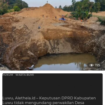
725
HUKUM
,
WARTA BUMI
Dua Desa Penolak Tambang Ilegal
dan BPBD Tak Diundang RDP, Warga
Pertanyakan DPRD Luwu
Luwu, Aletheia.id – Keputusan DPRD Kabupaten
Luwu tidak mengundang perwakilan Desa