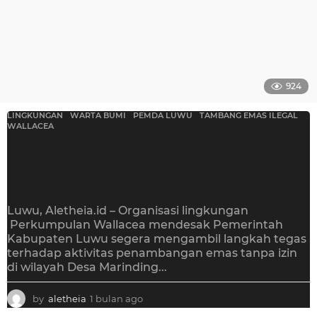
924
LINGKUNGAN
,
WARTA BUMI
PEMDA LUWU
,
TAMBANG EMAS ILEGAL
,
WALLACEA
Wallacea Desak Pemkab Luwu
Bertindak atas Tambang Emas Tanpa
Izin, Siap Lapor ke Ditjen Gakkum dan
Ombudsman
Luwu, Aletheia.id – Organisasi lingkungan
Perkumpulan Wallacea mendesak Pemerintah
Kabupaten Luwu segera mengambil langkah tegas
terhadap aktivitas penambangan emas tanpa izin
di wilayah Desa Marinding...
by
aletheia
1 bulan ago
1
b