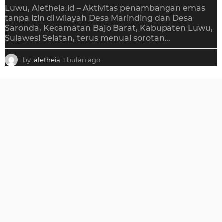
Luwu, Aletheia.id – Aktivitas penambangan emas
tanpa izin di wilayah Desa Marinding dan Desa
Saronda, Kecamatan Bajo Barat, Kabupaten Luwu,
Sulawesi Selatan, terus menuai sorotan...
by
aletheia
1 bulan ago
1
b
u
l
a
n
a
g
o