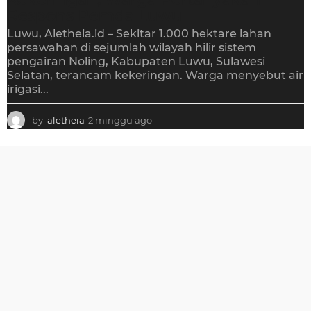
Respons Pemda Luwu
Luwu, Aletheia.id – Sekitar 1.000 hektare lahan
persawahan di sejumlah wilayah hilir sistem
pengairan Noling, Kabupaten Luwu, Sulawesi
Selatan, terancam kekeringan. Warga menyebut air
irigasi...
by
aletheia
2 minggu ago
2
m
i
n
g
g
u
a
g
o