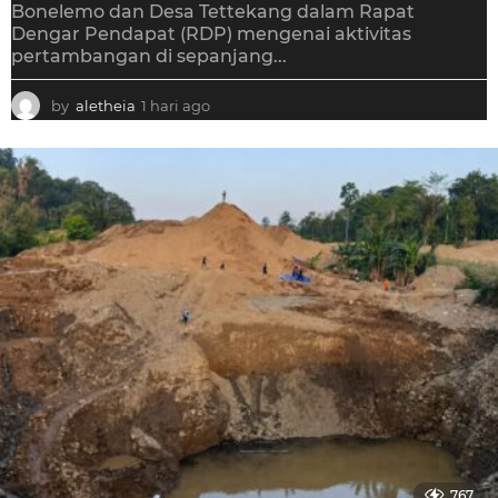
Bonelemo dan Desa Tettekang dalam Rapat
Dengar Pendapat (RDP) mengenai aktivitas
pertambangan di sepanjang...
by
aletheia
1 hari ago
1
h
a
r
i
a
g
o
767