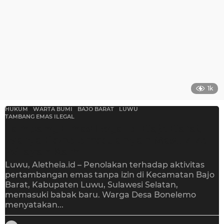
1k
HUKUM
,
WARTA BUMI
BAJO BARAT
,
LUWU
,
TAMBANG EMAS ILEGAL
Tambang Emas Ilegal di Bajo Barat,
Warga Bonelemo: Jangan Masuk ke
Wilayah Kami
Luwu, Aletheia.id – Penolakan terhadap aktivitas
pertambangan emas tanpa izin di Kecamatan Bajo
Barat, Kabupaten Luwu, Sulawesi Selatan,
memasuki babak baru. Warga Desa Bonelemo
menyatakan...