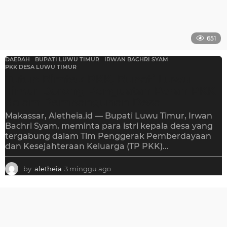
651
DAERAH
BUPATI LUWU TIMUR
,
IRWAN BACHRI SYAM
,
PKK DESA LUWU TIMUR
Tutup Bimtek PKK, Bupati Luwu
Timur Dorong Penguatan Peran PKK
dalam Pembangunan Desa
Makassar, Aletheia.id — Bupati Luwu Timur, Irwan
Bachri Syam, meminta para istri kepala desa yang
tergabung dalam Tim Penggerak Pemberdayaan
dan Kesejahteraan Keluarga (TP PKK)...
by
aletheia
3 minggu ago
3
m
i
n
g
g
u