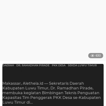
a
g
o
630
DAERAH
DR. RAMADHAN PIRADE
,
PKK DESA
,
SEKDA LUWU TIMUR
Sekda Luwu Timur Buka Bimtek PKK,
Peserta Didorong Aktif dalam FGD
Makassar, Aletheia.id — Sekretaris Daerah
Kabupaten Luwu Timur, Dr. Ramadhan Pirade,
membuka kegiatan Bimbingan Teknis Penguatan
Kapasitas Tim Penggerak PKK Desa se-Kabupaten
Luwu Timur di...