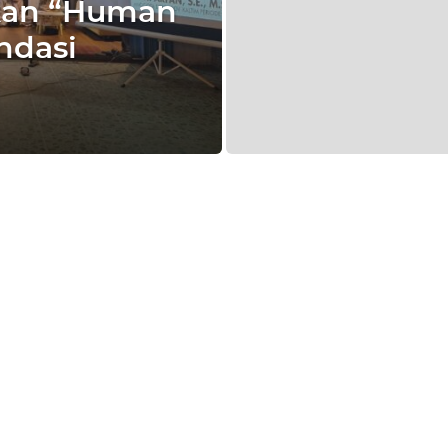
nkan “Human
ndasi