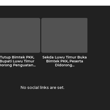
Tutup Bimtek PKK,
Sekda Luwu Timur Buka
IPMAL
Bupati Luwu Timur
Bimtek PKK, Peserta
Penind
Dorong Penguatan...
Didorong...
terhad
Akt
Pertam
No social links are set.