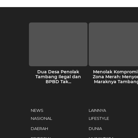
kang Tolak
Dua Desa Penolak
Menolak Kompromi 
Tambang
Tambang Ilegal dan
Zona Merah: Menyo
an Sikap...
BPBD Tak...
Maraknya Tambang.
NEWS
LAINNYA
NASIONAL
LIFESTYLE
DAERAH
DUNIA