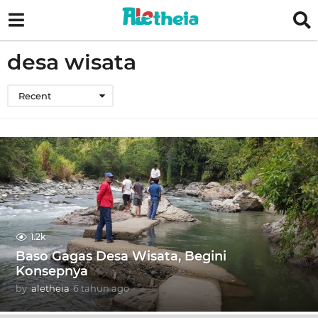
desa wisata
Recent
1.2k
Baso Gagas Desa Wisata, Begini
Konsepnya
by
aletheia
6 tahun ago
6
t
a