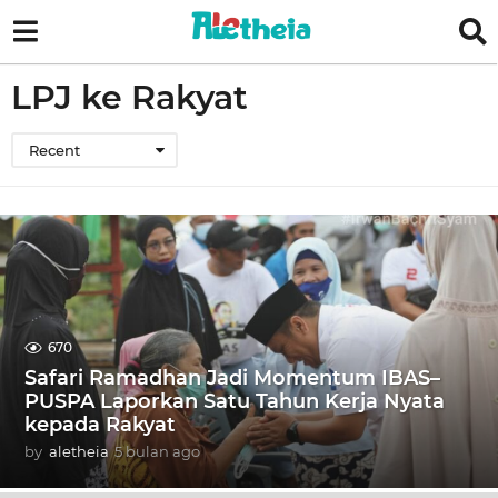
LPJ ke Rakyat
Recent
670
Safari Ramadhan Jadi Momentum IBAS–
PUSPA Laporkan Satu Tahun Kerja Nyata
kepada Rakyat
by
aletheia
5 bulan ago
5
b
u