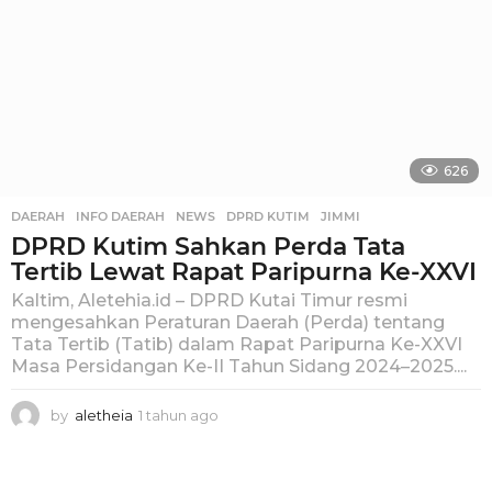
626
DAERAH
,
INFO DAERAH
,
NEWS
DPRD KUTIM
,
JIMMI
DPRD Kutim Sahkan Perda Tata
Tertib Lewat Rapat Paripurna Ke-XXVI
Kaltim, Aletehia.id – DPRD Kutai Timur resmi
mengesahkan Peraturan Daerah (Perda) tentang
Tata Tertib (Tatib) dalam Rapat Paripurna Ke-XXVI
Masa Persidangan Ke-II Tahun Sidang 2024–2025....
by
aletheia
1 tahun ago
1
t
a
h