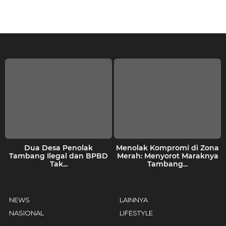
u
n
a
g
o
Dua Desa Penolak
Menolak Kompromi di Zona
Tambang Ilegal dan BPBD
Merah: Menyorot Maraknya
Tak...
Tambang...
NEWS
LAINNYA
NASIONAL
LIFESTYLE