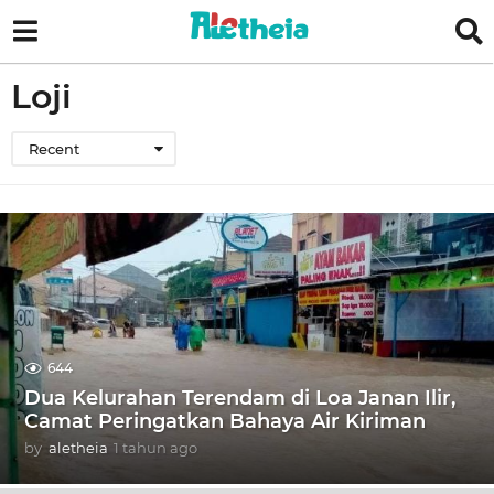
Loji
Recent
644
Dua Kelurahan Terendam di Loa Janan Ilir,
Camat Peringatkan Bahaya Air Kiriman
by
aletheia
1 tahun ago
1
t
a