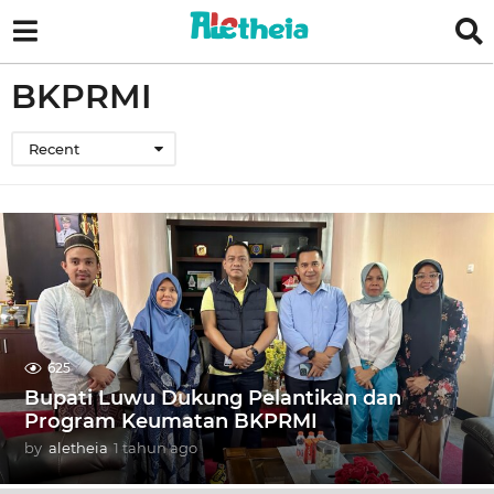
BKPRMI
Recent
625
Bupati Luwu Dukung Pelantikan dan
Program Keumatan BKPRMI
by
aletheia
1 tahun ago
1
t
a