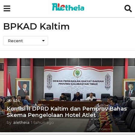
BPKAD Kaltim
Recent
634
Komisi II DPRD Kaltim dan Pemprov Bahas
Skema Pengelolaan Hotel Atlet
by
aletheia
1 tahun ago
1
t
a