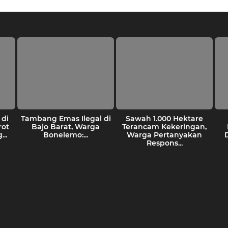
di
Tambang Emas Ilegal di
Sawah 1.000 Hektare
rot
Bajo Barat, Warga
Terancam Kekeringan,
..
Bonelemo:...
Warga Pertanyakan
Respons...