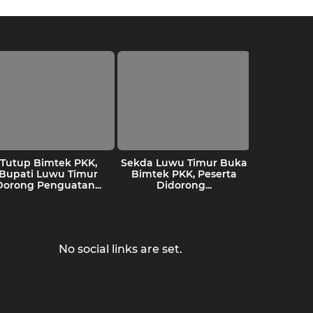
Tutup Bimtek PKK,
Sekda Luwu Timur Buka
IPMAL
Bupati Luwu Timur
Bimtek PKK, Peserta
Penind
Dorong Penguatan...
Didorong...
terhad
Akt
Pertam
No social links are set.