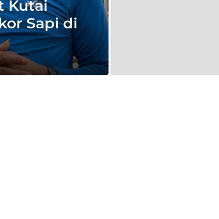
 Kutai
or Sapi di