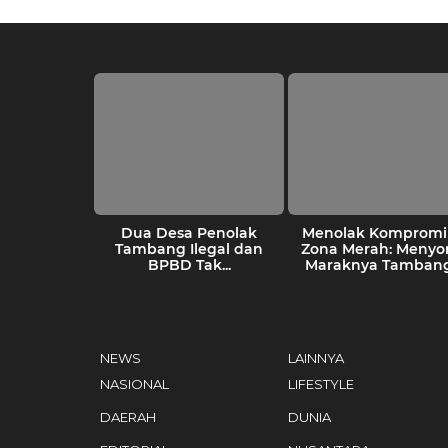
kang Tolak
Dua Desa Penolak
Menolak Kompromi 
Tambang
Tambang Ilegal dan
Zona Merah: Menyo
an Sikap...
BPBD Tak...
Maraknya Tambang.
NEWS
LAINNYA
NASIONAL
LIFESTYLE
DAERAH
DUNIA