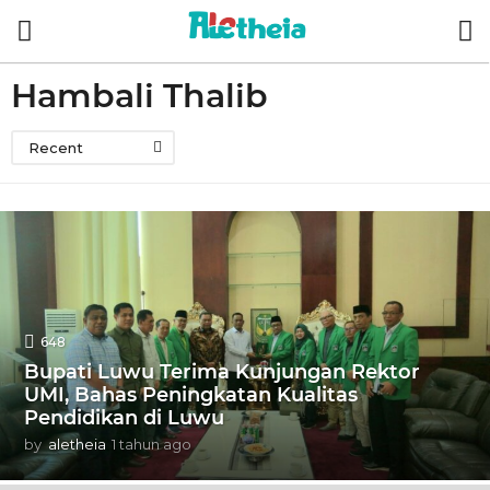
Hambali Thalib
Recent
648
Bupati Luwu Terima Kunjungan Rektor
UMI, Bahas Peningkatan Kualitas
Pendidikan di Luwu
by
aletheia
1 tahun ago
1
t
a