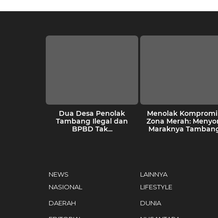
kang Tolak
Dua Desa Penolak
Menolak Kompromi 
Tambang
Tambang Ilegal dan
Zona Merah: Menyo
an Sikap...
BPBD Tak...
Maraknya Tambang.
NEWS
LAINNYA
NASIONAL
LIFESTYLE
DAERAH
DUNIA