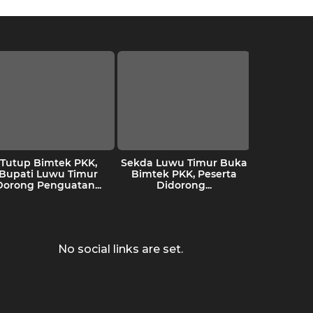
Tutup Bimtek PKK,
Sekda Luwu Timur Buka
IPMAL
Bupati Luwu Timur
Bimtek PKK, Peserta
Penind
Dorong Penguatan...
Didorong...
terhad
Akt
Pertam
No social links are set.