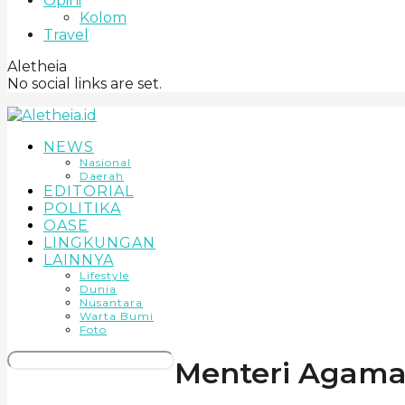
Opini
Kolom
Travel
Aletheia
No social links are set.
NEWS
Nasional
Daerah
EDITORIAL
POLITIKA
OASE
LINGKUNGAN
LAINNYA
Lifestyle
Dunia
Nusantara
Warta Bumi
Foto
Menteri Agam