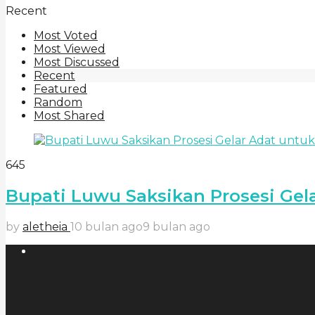
Recent
Most Voted
Most Viewed
Most Discussed
Recent
Featured
Random
Most Shared
645
Bupati Luwu Saksikan Prosesi Ge
by
aletheia
10 bulan ago
9 bulan ago