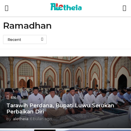
Ramadhan
Recent
616
Tarawih Perdana, Bupati Luwu Serukan
Perbaikan Diri
by
aletheia
6 bulan ago
5
b
u