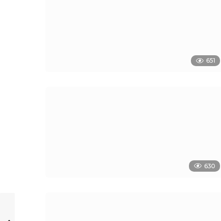
651
630