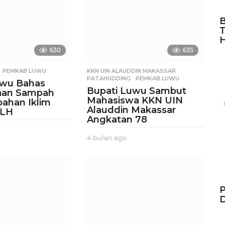
B
T
630
635
,
PEMKAB LUWU
KKN UIN ALAUDDIN MAKASSAR
,
PATAHUDDING
,
PEMKAB LUWU
uwu Bahas
Bupati Luwu Sambut
aan Sampah
Mahasiswa KKN UIN
ahan Iklim
Alauddin Makassar
KLH
Angkatan 78
4 bulan ago
3
b
u
l
a
n
P
a
D
g
o