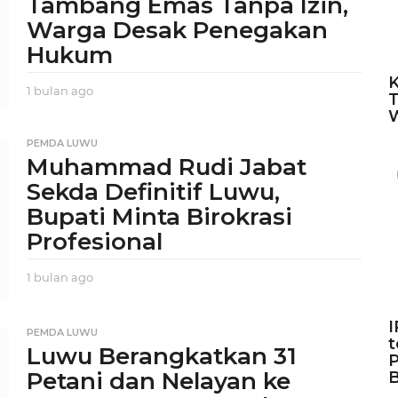
Tambang Emas Tanpa Izin,
g
Warga Desak Penegakan
o
Hukum
K
1 bulan ago
1
b
u
l
PEMDA LUWU
a
Muhammad Rudi Jabat
n
Sekda Definitif Luwu,
a
g
Bupati Minta Birokrasi
o
Profesional
1 bulan ago
1
b
u
l
PEMDA LUWU
t
a
Luwu Berangkatkan 31
P
n
Petani dan Nelayan ke
B
a
g