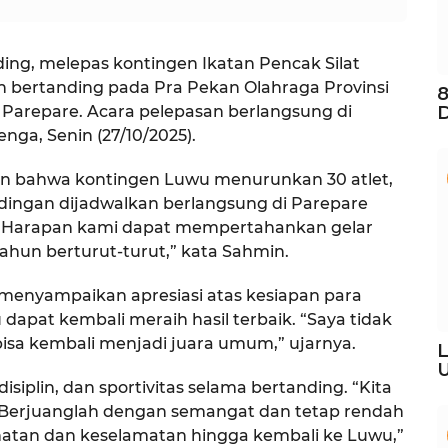
ing, melepas kontingen Ikatan Pencak Silat
n bertanding pada Pra Pekan Olahraga Provinsi
8
a Parepare. Acara pelepasan berlangsung di
D
ga, Senin (27/10/2025).
an bahwa kontingen Luwu menurunkan 30 atlet,
ndingan dijadwalkan berlangsung di Parepare
 “Harapan kami dapat mempertahankan gelar
ahun berturut-turut,” kata Sahmin.
enyampaikan apresiasi atas kesiapan para
uwu dapat kembali meraih hasil terbaik. “Saya tidak
 bisa kembali menjadi juara umum,” ujarnya.
L
U
isiplin, dan sportivitas selama bertanding. “Kita
 Berjuanglah dengan semangat dan tetap rendah
atan dan keselamatan hingga kembali ke Luwu,”