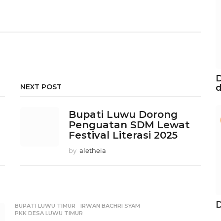
D
d
NEXT POST
Bupati Luwu Dorong
Penguatan SDM Lewat
Festival Literasi 2025
by
aletheia
BUPATI LUWU TIMUR
,
IRWAN BACHRI SYAM
,
PKK DESA LUWU TIMUR