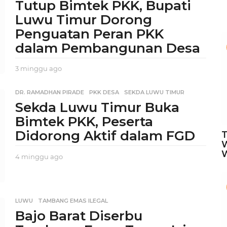
Tutup Bimtek PKK, Bupati
Luwu Timur Dorong
Penguatan Peran PKK
dalam Pembangunan Desa
3 minggu ago
2
m
i
DR. RAMADHAN PIRADE
,
PKK DESA
,
SEKDA LUWU TIMUR
n
Sekda Luwu Timur Buka
g
g
Bimtek PKK, Peserta
u
Didorong Aktif dalam FGD
T
a
g
W
o
4 minggu ago
2
m
i
n
g
LUWU
,
TAMBANG EMAS ILEGAL
g
Bajo Barat Diserbu
u
a