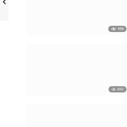
999
650