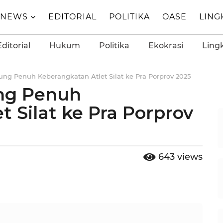
NEWS
EDITORIAL
POLITIKA
OASE
LIN
Editorial
Hukum
Politika
Ekokrasi
Ling
ng Penuh Keberangkatan Atlet Silat ke Pra Porprov 2025
ng Penuh
 Silat ke Pra Porprov
643
views