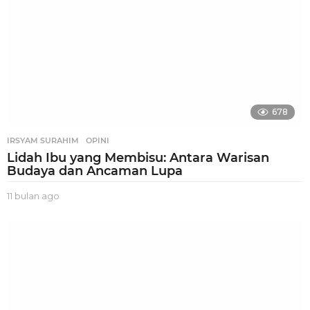
o
678
IRSYAM SURAHIM
,
OPINI
Lidah Ibu yang Membisu: Antara Warisan
Budaya dan Ancaman Lupa
11 bulan ago
1
1
b
u
l
a
n
a
g