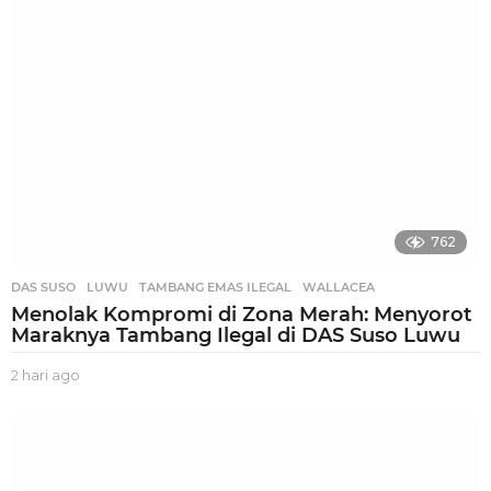
o
762
DAS SUSO
,
LUWU
,
TAMBANG EMAS ILEGAL
,
WALLACEA
Menolak Kompromi di Zona Merah: Menyorot
Maraknya Tambang Ilegal di DAS Suso Luwu
2 hari ago
2
h
a
r
i
a