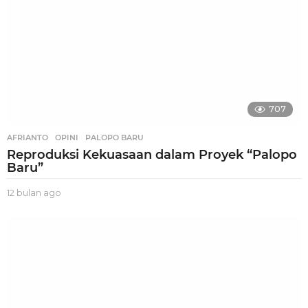
707
AFRIANTO
,
OPINI
,
PALOPO BARU
Reproduksi Kekuasaan dalam Proyek “Palopo
Baru”
12 bulan ago
1
2
b
u
l
a
n
a
g