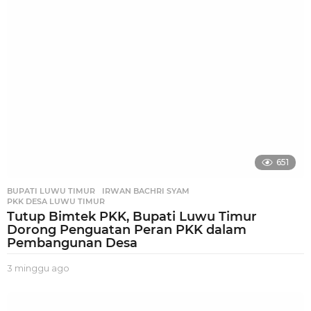
u
a
g
o
651
BUPATI LUWU TIMUR
,
IRWAN BACHRI SYAM
,
PKK DESA LUWU TIMUR
Tutup Bimtek PKK, Bupati Luwu Timur
Dorong Penguatan Peran PKK dalam
Pembangunan Desa
3 minggu ago
3
m
i
n