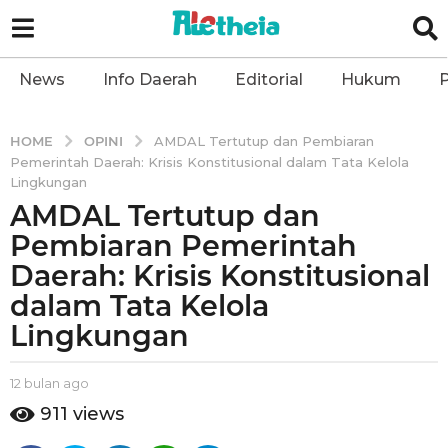
News
Info Daerah
Editorial
Hukum
P
OPINI
HOME
AMDAL Tertutup dan Pembiaran
Pemerintah Daerah: Krisis Konstitusional dalam Tata Kelola
Lingkungan
AMDAL Tertutup dan
1
2
Pembiaran Pemerintah
b
Daerah: Krisis Konstitusional
u
dalam Tata Kelola
l
Lingkungan
a
n
a
b
12 bulan ago
1
y
1
g
911
views
a
b
o
l
u