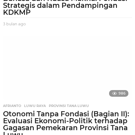
Strategis dalam Pendampingan
KDKMP
3 bulan ago
3
b
u
l
a
n
a
g
o
986
AFRIANTO
,
LUWU RAYA
,
PROVINSI TANA LUWU
Otonomi Tanpa Fondasi (Bagian II):
Evaluasi Ekonomi-Politik terhadap
Gagasan Pemekaran Provinsi Tana
Luwu