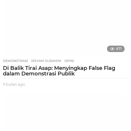
o
671
DEMONSTRASI
,
IRSYAM SURAHIM
,
OPINI
Di Balik Tirai Asap: Menyingkap False Flag
dalam Demonstrasi Publik
11 bulan ago
1
1
b
u
l
a
n
a
g