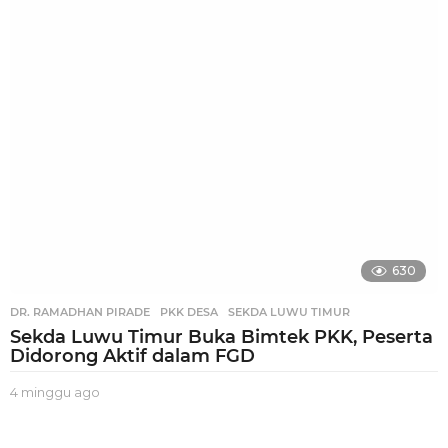
g
g
u
a
g
o
630
DR. RAMADHAN PIRADE
,
PKK DESA
,
SEKDA LUWU TIMUR
Sekda Luwu Timur Buka Bimtek PKK, Peserta
Didorong Aktif dalam FGD
4 minggu ago
3
m
i