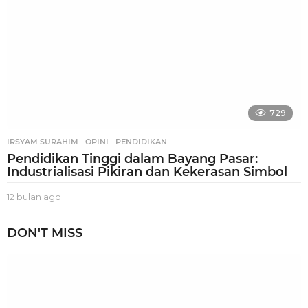
o
729
IRSYAM SURAHIM
,
OPINI
,
PENDIDIKAN
Pendidikan Tinggi dalam Bayang Pasar:
Industrialisasi Pikiran dan Kekerasan Simbol
12 bulan ago
1
2
b
DON'T MISS
u
l
a
n
a
g