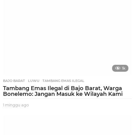
g
o
1k
BAJO BARAT
,
LUWU
,
TAMBANG EMAS ILEGAL
Tambang Emas Ilegal di Bajo Barat, Warga
Bonelemo: Jangan Masuk ke Wilayah Kami
1 minggu ago
1
m
i
n
g
g