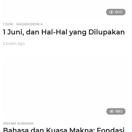
600
1 JUNI
,
HAJARUDDIN A
1 Juni, dan Hal-Hal yang Dilupakan
2 bulan ago
2
b
u
l
a
n
a
g
o
680
IRSYAM SURAHIM
Bahasa dan Kuasa Makna: Fondasi