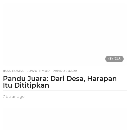
u
l
a
n
a
g
o
745
IBAS-PUSPA
,
LUWU TIMUR
,
PANDU JUARA
Pandu Juara: Dari Desa, Harapan
Itu Dititipkan
7 bulan ago
7
b
u
l
a
n
a