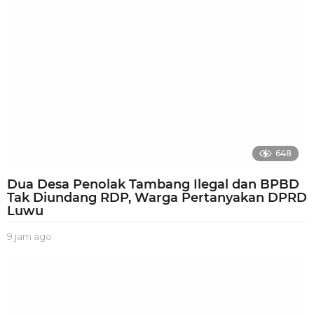
o
648
Dua Desa Penolak Tambang Ilegal dan BPBD
Tak Diundang RDP, Warga Pertanyakan DPRD
Luwu
9 jam ago
9
j
a
m
a
g