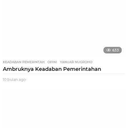
633
KEADABAN PEMERINTAH
,
OPINI
,
YANUAR NUGROHO
Ambruknya Keadaban Pemerintahan
10 bulan ago
1
0
b
u
l
a
n
a
g