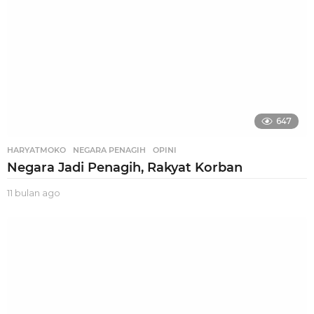
o
647
HARYATMOKO
,
NEGARA PENAGIH
,
OPINI
Negara Jadi Penagih, Rakyat Korban
11 bulan ago
1
1
b
u
l
a
n
a
g
o