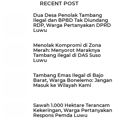
n
RECENT POST
g
g
Dua Desa Penolak Tambang
u
Ilegal dan BPBD Tak Diundang
a
RDP, Warga Pertanyakan DPRD
g
Luwu
o
Menolak Kompromi di Zona
Merah: Menyorot Maraknya
Tambang Ilegal di DAS Suso
Luwu
Tambang Emas Ilegal di Bajo
Barat, Warga Bonelemo: Jangan
Masuk ke Wilayah Kami
Sawah 1.000 Hektare Terancam
Kekeringan, Warga Pertanyakan
Respons Pemda Luwu