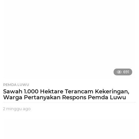
u
a
g
o
691
PEMDA LUWU
Sawah 1.000 Hektare Terancam Kekeringan,
Warga Pertanyakan Respons Pemda Luwu
2 minggu ago
2
m
i
n
g
g