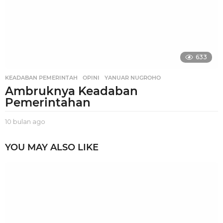
g
o
633
KEADABAN PEMERINTAH
,
OPINI
,
YANUAR NUGROHO
Ambruknya Keadaban
Pemerintahan
10 bulan ago
1
0
b
YOU MAY ALSO LIKE
u
l
a
n
a
g
o