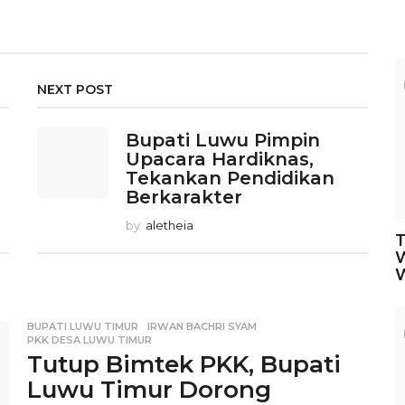
NEXT POST
Bupati Luwu Pimpin
Upacara Hardiknas,
Tekankan Pendidikan
Berkarakter
by
aletheia
T
W
BUPATI LUWU TIMUR
,
IRWAN BACHRI SYAM
,
PKK DESA LUWU TIMUR
Tutup Bimtek PKK, Bupati
Luwu Timur Dorong