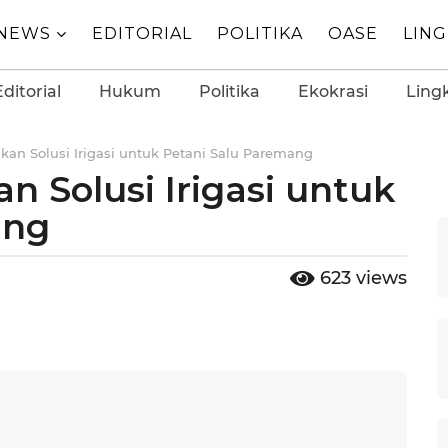
NEWS
EDITORIAL
POLITIKA
OASE
LIN
Editorial
Hukum
Politika
Ekokrasi
Ling
kan Solusi Irigasi untuk Petani Salu Paremang
n Solusi Irigasi untuk
ang
623
views