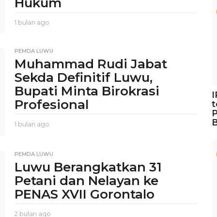
Hukum
1 bulan ago
1
b
u
l
PEMDA LUWU
a
Muhammad Rudi Jabat
n
Sekda Definitif Luwu,
a
g
Bupati Minta Birokrasi
o
Profesional
t
P
B
1 bulan ago
1
b
u
l
PEMDA LUWU
a
Luwu Berangkatkan 31
n
Petani dan Nelayan ke
a
g
PENAS XVII Gorontalo
o
2 bulan ago
2