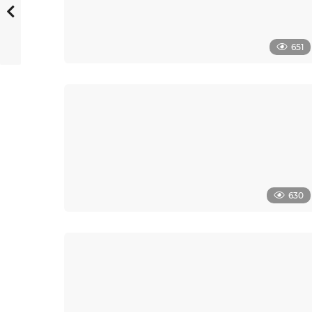
651
630