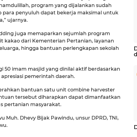
Alhamdulillah, program yang dijalankan sudah
p para penyuluh dapat bekerja maksimal untuk
,” ujarnya.
hudding juga memaparkan sejumlah program
it kakao dari Kementerian Pertanian, layanan
eluarga, hingga bantuan perlengkapan sekolah
D
d
50 imam masjid yang dinilai aktif berdasarkan
 apresiasi pemerintah daerah.
rahkan bantuan satu unit combine harvester
ntuan tersebut diharapkan dapat dimanfaatkan
s pertanian masyarakat.
uwu Muh. Dhevy Bijak Pawindu, unsur DPRD, TNI,
wu.