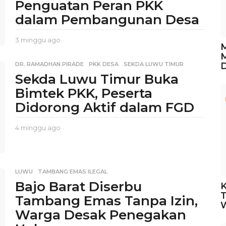
Penguatan Peran PKK
dalam Pembangunan Desa
3 minggu ago
3
M
m
M
i
DR. RAMADHAN PIRADE
,
PKK DESA
,
SEKDA LUWU TIMUR
n
Sekda Luwu Timur Buka
g
g
Bimtek PKK, Peserta
u
Didorong Aktif dalam FGD
a
g
o
4 minggu ago
3
m
i
n
g
LUWU
,
TAMBANG EMAS ILEGAL
g
Bajo Barat Diserbu
K
u
a
Tambang Emas Tanpa Izin,
g
Warga Desak Penegakan
o