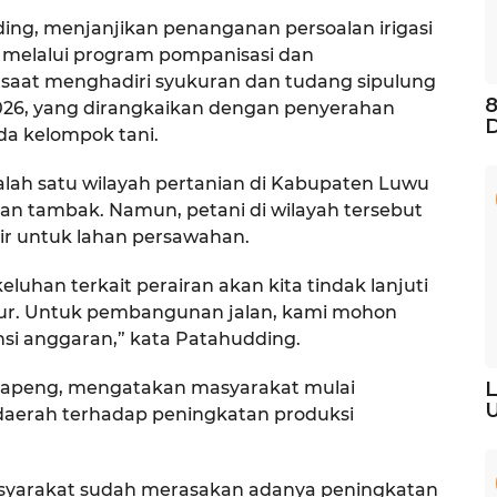
ing, menjanjikan penanganan persoalan irigasi
n melalui program pompanisasi dan
saat menghadiri syukuran dan tudang sipulung
8
2026, yang dirangkaikan dengan penyerahan
D
da kelompok tani.
lah satu wilayah pertanian di Kabupaten Luwu
an tambak. Namun, petani di wilayah tersebut
ir untuk lahan persawahan.
luhan terkait perairan akan kita tindak lanjuti
ur. Untuk pembangunan jalan, kami mohon
nsi anggaran,” kata Patahudding.
L
apeng, mengatakan masyarakat mulai
U
aerah terhadap peningkatan produksi
masyarakat sudah merasakan adanya peningkatan