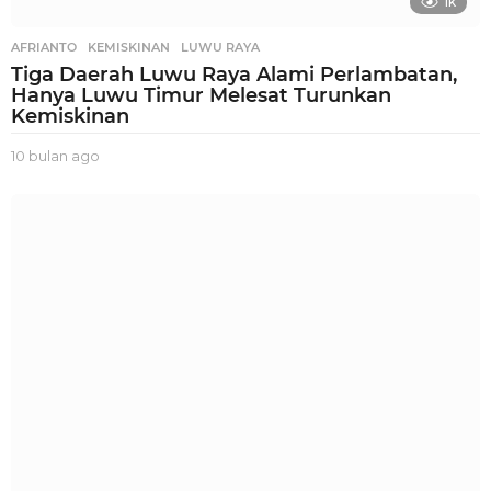
1k
AFRIANTO
,
KEMISKINAN
,
LUWU RAYA
Tiga Daerah Luwu Raya Alami Perlambatan,
Hanya Luwu Timur Melesat Turunkan
Kemiskinan
10 bulan ago
1
0
b
u
l
a
n
a
g
o