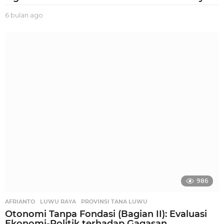
6 bulan ago
6
b
u
l
a
n
a
g
o
986
AFRIANTO
,
LUWU RAYA
,
PROVINSI TANA LUWU
Otonomi Tanpa Fondasi (Bagian II): Evaluasi
Ekonomi-Politik terhadap Gagasan