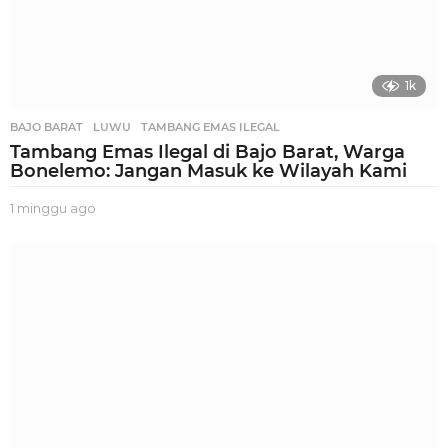
1k
BAJO BARAT
,
LUWU
,
TAMBANG EMAS ILEGAL
Tambang Emas Ilegal di Bajo Barat, Warga
Bonelemo: Jangan Masuk ke Wilayah Kami
1 minggu ago
1
m
i
n
g
g
u
a
g
o