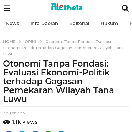
News
Info Daerah
Editorial
Hukum
P
OPINI
HOME
Otonomi Tanpa Fondasi: Evaluasi
Ekonomi-Politik terhadap Gagasan Pemekaran Wilayah Tana
Luwu
Otonomi Tanpa Fondasi:
7
b
Evaluasi Ekonomi-Politik
u
terhadap Gagasan
l
Pemekaran Wilayah Tana
a
Luwu
n
a
g
b
7 bulan ago
7
y
b
o
1.1k
views
a
u
7
l
l