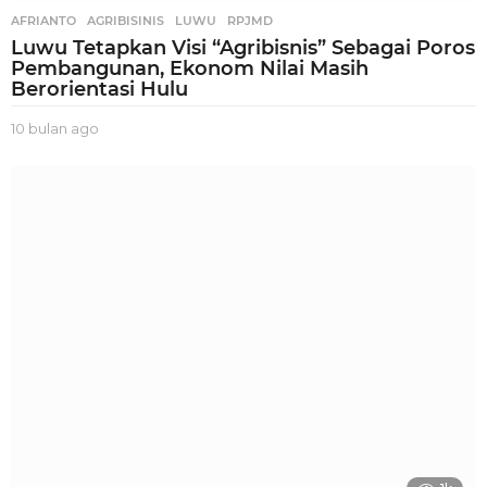
AFRIANTO
,
AGRIBISINIS
,
LUWU
,
RPJMD
Luwu Tetapkan Visi “Agribisnis” Sebagai Poros
Pembangunan, Ekonom Nilai Masih
Berorientasi Hulu
10 bulan ago
1
0
b
u
l
a
n
a
g
o