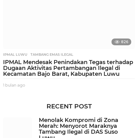
826
IPMAL LUWU
,
TAMBANG EMAS ILEGAL
IPMAL Mendesak Penindakan Tegas terhadap
Dugaan Aktivitas Pertambangan Ilegal di
Kecamatan Bajo Barat, Kabupaten Luwu
1 bulan ago
1
b
u
l
RECENT POST
a
n
Menolak Kompromi di Zona
a
Merah: Menyorot Maraknya
g
Tambang Ilegal di DAS Suso
o
Luwu