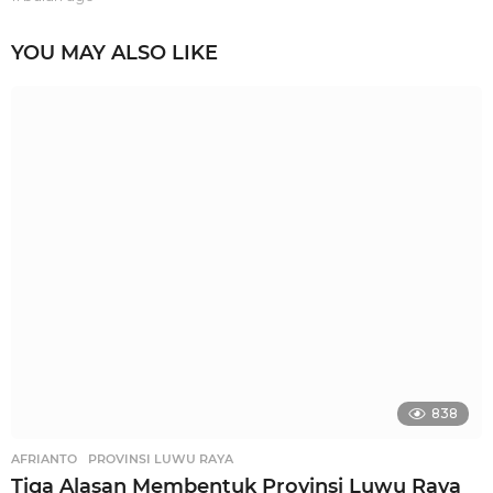
0
b
YOU MAY ALSO LIKE
u
l
a
n
a
g
o
838
AFRIANTO
,
PROVINSI LUWU RAYA
Tiga Alasan Membentuk Provinsi Luwu Raya