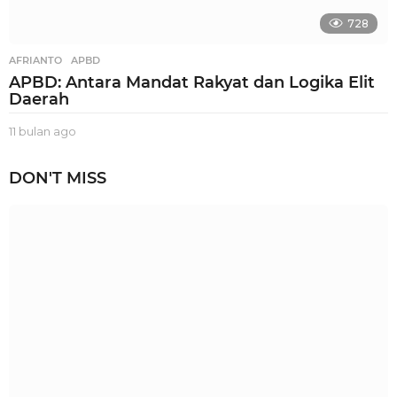
728
AFRIANTO
,
APBD
APBD: Antara Mandat Rakyat dan Logika Elit
Daerah
11 bulan ago
1
0
b
DON'T MISS
u
l
a
n
a
g
o