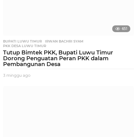
651
BUPATI LUWU TIMUR
,
IRWAN BACHRI SYAM
,
PKK DESA LUWU TIMUR
Tutup Bimtek PKK, Bupati Luwu Timur
Dorong Penguatan Peran PKK dalam
Pembangunan Desa
3 minggu ago
2
m
i
n
g
g
u
a
g
o