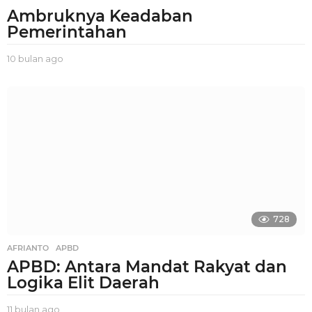
Ambruknya Keadaban
Pemerintahan
10 bulan ago
1
0
b
u
l
a
n
a
g
o
728
AFRIANTO
,
APBD
APBD: Antara Mandat Rakyat dan
Logika Elit Daerah
11 bulan ago
1