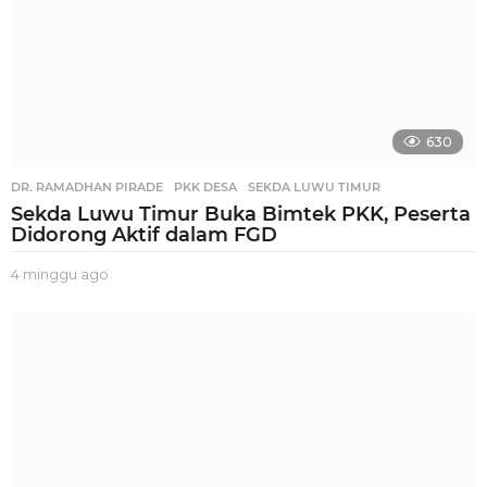
630
DR. RAMADHAN PIRADE
,
PKK DESA
,
SEKDA LUWU TIMUR
Sekda Luwu Timur Buka Bimtek PKK, Peserta
Didorong Aktif dalam FGD
4 minggu ago
2
m
i
n
g
g
u
a
g
o