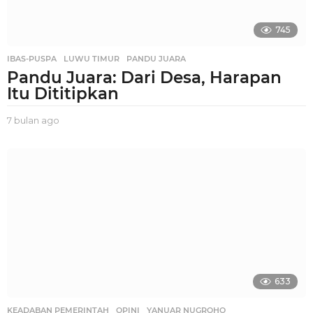
745
IBAS-PUSPA
,
LUWU TIMUR
,
PANDU JUARA
Pandu Juara: Dari Desa, Harapan
Itu Dititipkan
7 bulan ago
7
b
u
l
a
n
a
g
o
633
KEADABAN PEMERINTAH
,
OPINI
,
YANUAR NUGROHO