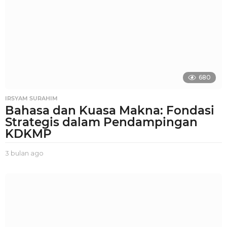
n
a
g
o
680
IRSYAM SURAHIM
Bahasa dan Kuasa Makna: Fondasi
Strategis dalam Pendampingan
KDKMP
3 bulan ago
3
b
u
l
a
n
a
g