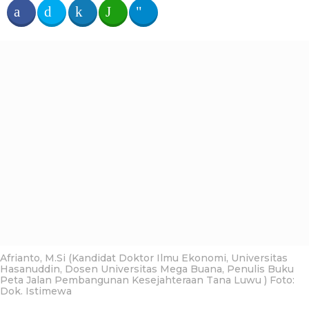
b
e
a
u
t
n
h
a
l
e
g
a
i
o
n
a
a
g
o
Afrianto, M.Si (Kandidat Doktor Ilmu Ekonomi, Universitas
Hasanuddin, Dosen Universitas Mega Buana, Penulis Buku
Peta Jalan Pembangunan Kesejahteraan Tana Luwu ) Foto:
Dok. Istimewa