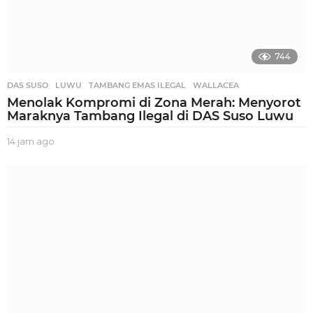
744
DAS SUSO
,
LUWU
,
TAMBANG EMAS ILEGAL
,
WALLACEA
Menolak Kompromi di Zona Merah: Menyorot
Maraknya Tambang Ilegal di DAS Suso Luwu
14 jam ago
1
4
j
a
m
a
g
o