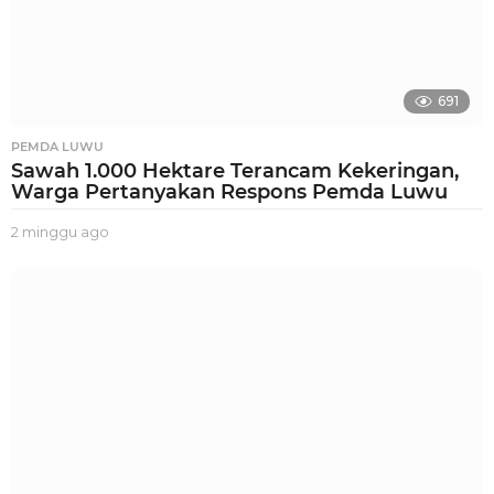
691
PEMDA LUWU
Sawah 1.000 Hektare Terancam Kekeringan,
Warga Pertanyakan Respons Pemda Luwu
2 minggu ago
2
m
i
n
g
g
u
a
g
o