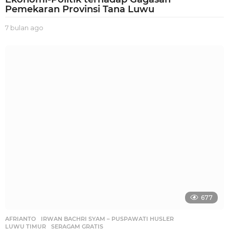
Pemekaran Provinsi Tana Luwu
7 bulan ago
7
b
u
l
a
n
a
g
o
677
AFRIANTO
,
IRWAN BACHRI SYAM – PUSPAWATI HUSLER
,
LUWU TIMUR
,
SERAGAM GRATIS