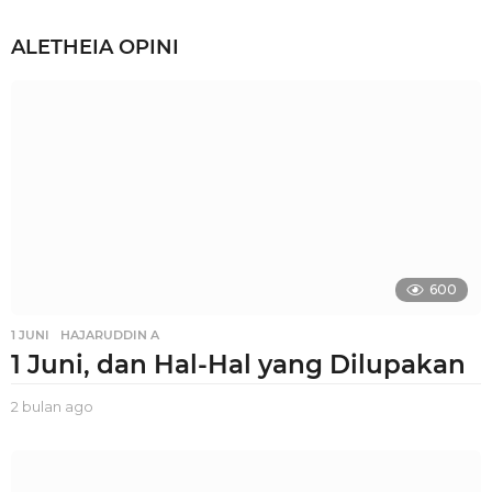
ALETHEIA
OPINI
600
1 JUNI
,
HAJARUDDIN A
1 Juni, dan Hal-Hal yang Dilupakan
2 bulan ago
2
b
u
l
a