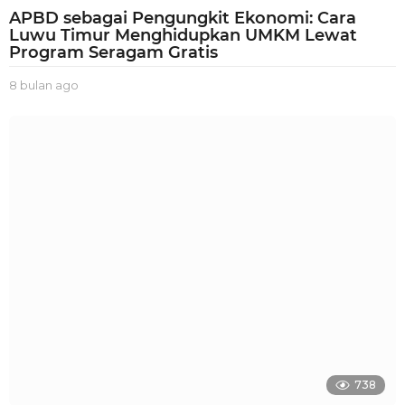
APBD sebagai Pengungkit Ekonomi: Cara
Luwu Timur Menghidupkan UMKM Lewat
Program Seragam Gratis
8 bulan ago
8
b
u
l
a
n
a
g
o
738