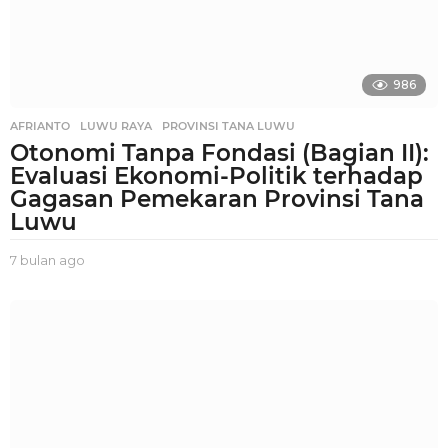
o
986
AFRIANTO
,
LUWU RAYA
,
PROVINSI TANA LUWU
Otonomi Tanpa Fondasi (Bagian II):
Evaluasi Ekonomi-Politik terhadap
Gagasan Pemekaran Provinsi Tana
Luwu
7 bulan ago
7
b
u
l
a
n
a
g
o