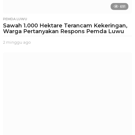
691
PEMDA LUWU
Sawah 1.000 Hektare Terancam Kekeringan,
Warga Pertanyakan Respons Pemda Luwu
2 minggu ago
2
m
i
n
g
g
u
a
g
o