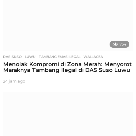
754
DAS SUSO
,
LUWU
,
TAMBANG EMAS ILEGAL
,
WALLACEA
Menolak Kompromi di Zona Merah: Menyorot
Maraknya Tambang Ilegal di DAS Suso Luwu
24 jam ago
2
4
j
a
m
a
g
o