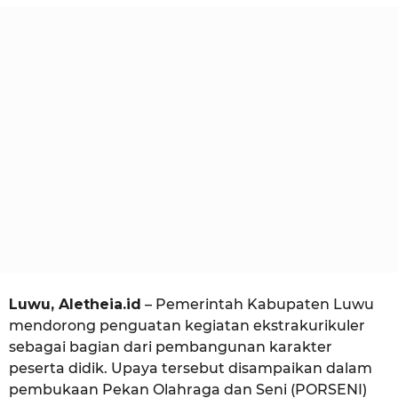
u
e
g
l
i
o
a
a
n
a
g
o
Luwu, Aletheia.id
– Pemerintah Kabupaten Luwu
mendorong penguatan kegiatan ekstrakurikuler
sebagai bagian dari pembangunan karakter
peserta didik. Upaya tersebut disampaikan dalam
pembukaan Pekan Olahraga dan Seni (PORSENI)