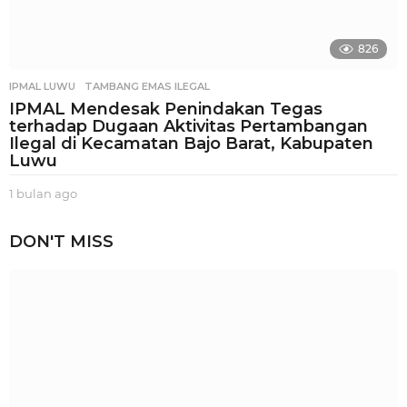
826
IPMAL LUWU
,
TAMBANG EMAS ILEGAL
IPMAL Mendesak Penindakan Tegas
terhadap Dugaan Aktivitas Pertambangan
Ilegal di Kecamatan Bajo Barat, Kabupaten
Luwu
1 bulan ago
1
b
u
DON'T MISS
l
a
n
a
g
o