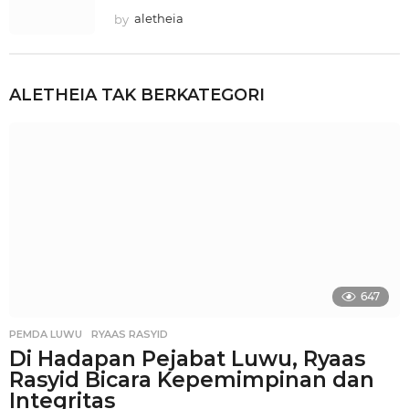
by
aletheia
ALETHEIA
TAK BERKATEGORI
647
PEMDA LUWU
,
RYAAS RASYID
Di Hadapan Pejabat Luwu, Ryaas
Rasyid Bicara Kepemimpinan dan
Integritas