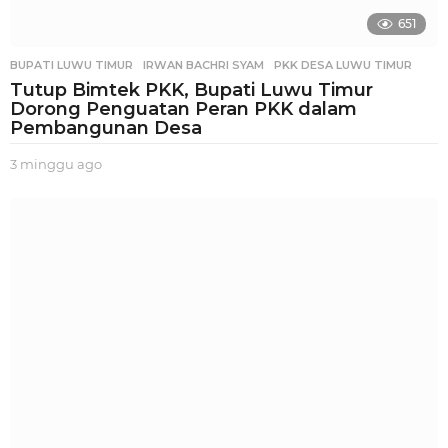
651
BUPATI LUWU TIMUR
,
IRWAN BACHRI SYAM
,
PKK DESA LUWU TIMUR
Tutup Bimtek PKK, Bupati Luwu Timur
Dorong Penguatan Peran PKK dalam
Pembangunan Desa
3 minggu ago
2
m
i
n
g
g
u
a
g
o