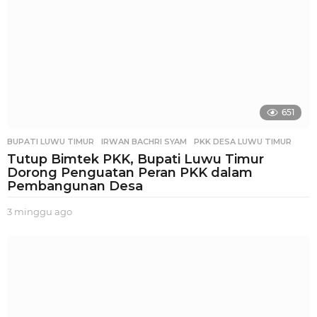
651
BUPATI LUWU TIMUR
,
IRWAN BACHRI SYAM
,
PKK DESA LUWU TIMUR
Tutup Bimtek PKK, Bupati Luwu Timur
Dorong Penguatan Peran PKK dalam
Pembangunan Desa
3 minggu ago
2
m
i
n
g
g
u
a