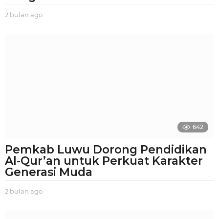
2 bulan ago
2
b
u
l
a
n
a
g
o
642
Pemkab Luwu Dorong Pendidikan
Al-Qur’an untuk Perkuat Karakter
Generasi Muda
2 bulan ago
2
b
u
l