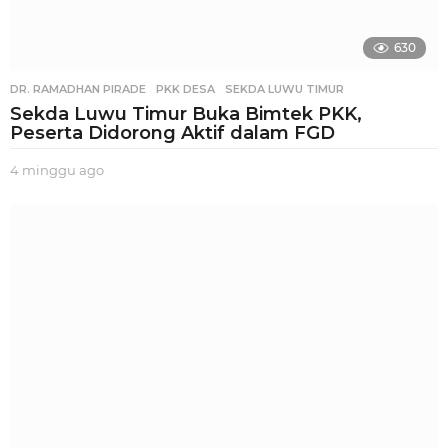
630
DR. RAMADHAN PIRADE
,
PKK DESA
,
SEKDA LUWU TIMUR
Sekda Luwu Timur Buka Bimtek PKK,
Peserta Didorong Aktif dalam FGD
4 minggu ago
2
m
i
n
g
g
u
a
g
o