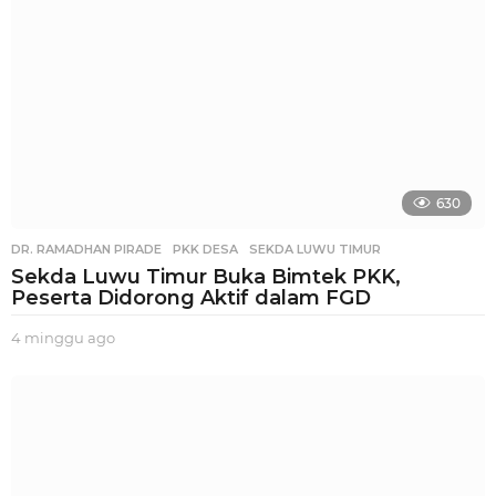
g
o
630
DR. RAMADHAN PIRADE
,
PKK DESA
,
SEKDA LUWU TIMUR
Sekda Luwu Timur Buka Bimtek PKK,
Peserta Didorong Aktif dalam FGD
4 minggu ago
2
m
i
n
g
g
u
a