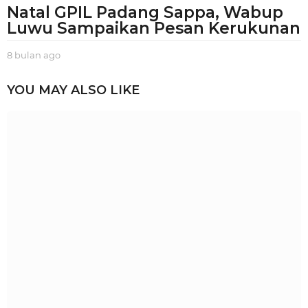
Natal GPIL Padang Sappa, Wabup
Luwu Sampaikan Pesan Kerukunan
8 bulan ago
8
b
u
YOU MAY ALSO LIKE
l
a
n
a
g
o