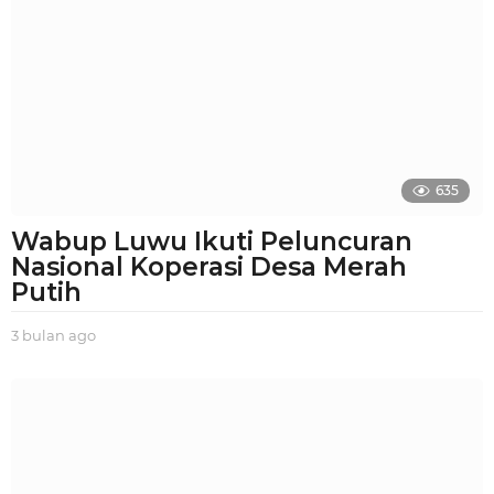
a
n
a
g
o
635
Wabup Luwu Ikuti Peluncuran
Nasional Koperasi Desa Merah
Putih
3 bulan ago
3
b
u
l
a
n
a
g