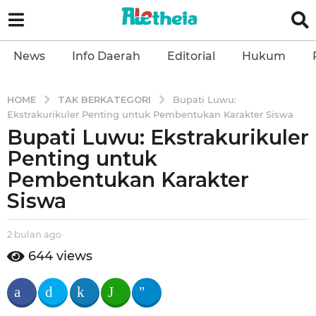
News
Info Daerah
Editorial
Hukum
TAK BERKATEGORI
HOME
Bupati Luwu:
Ekstrakurikuler Penting untuk Pembentukan Karakter Siswa
Bupati Luwu: Ekstrakurikuler
2
b
Penting untuk
u
Pembentukan Karakter
l
Siswa
a
n
b
2 bulan ago
2
a
y
b
g
644
views
a
u
o
l
l
2
e
a
t
n
b
h
a