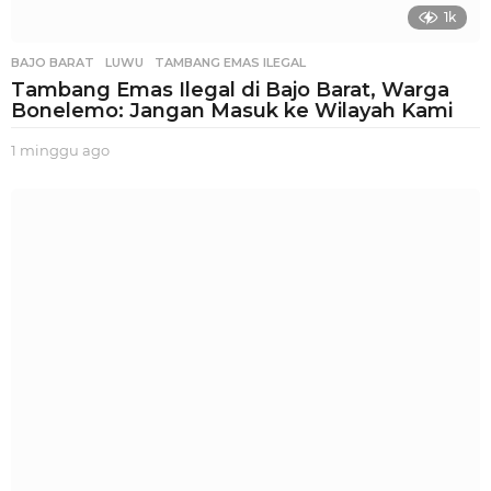
1k
BAJO BARAT
,
LUWU
,
TAMBANG EMAS ILEGAL
Tambang Emas Ilegal di Bajo Barat, Warga
Bonelemo: Jangan Masuk ke Wilayah Kami
1 minggu ago
1
m
i
n
g
g
u
a
g
o