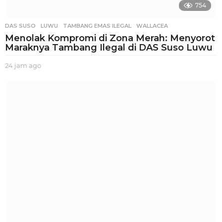
754
DAS SUSO
,
LUWU
,
TAMBANG EMAS ILEGAL
,
WALLACEA
Menolak Kompromi di Zona Merah: Menyorot
Maraknya Tambang Ilegal di DAS Suso Luwu
24 jam ago
2
4
j
a
m
a
g
o