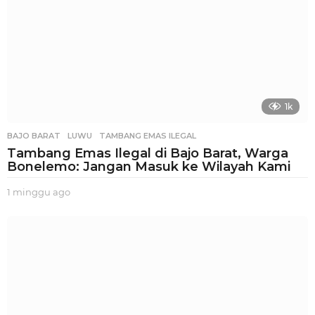
1k
BAJO BARAT
,
LUWU
,
TAMBANG EMAS ILEGAL
Tambang Emas Ilegal di Bajo Barat, Warga
Bonelemo: Jangan Masuk ke Wilayah Kami
1 minggu ago
1
m
i
n
g
g
u
a
g
o