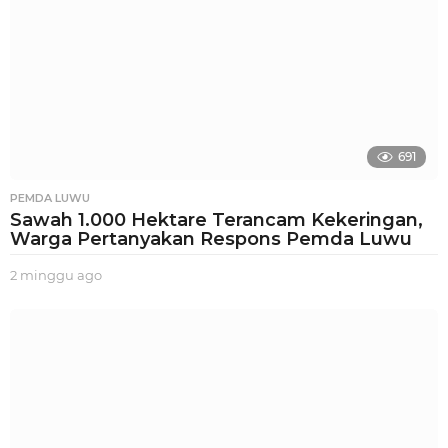
691
PEMDA LUWU
Sawah 1.000 Hektare Terancam Kekeringan,
Warga Pertanyakan Respons Pemda Luwu
2 minggu ago
2
m
i
n
g
g
u
a
g
o