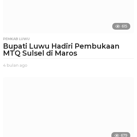
o
615
PEMKAB LUWU
Bupati Luwu Hadiri Pembukaan
MTQ Sulsel di Maros
4 bulan ago
3
b
u
l
a
n
a
g
o
679