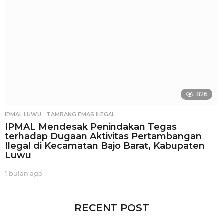
g
o
826
IPMAL LUWU
,
TAMBANG EMAS ILEGAL
IPMAL Mendesak Penindakan Tegas
terhadap Dugaan Aktivitas Pertambangan
Ilegal di Kecamatan Bajo Barat, Kabupaten
Luwu
1 bulan ago
1
b
u
l
RECENT POST
a
n