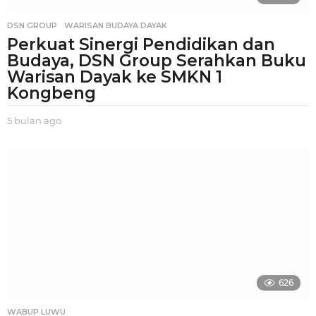
DSN GROUP
,
WARISAN BUDAYA DAYAK
Perkuat Sinergi Pendidikan dan
Budaya, DSN Group Serahkan Buku
Warisan Dayak ke SMKN 1
Kongbeng
5 bulan ago
5
b
u
l
a
n
a
g
o
626
WABUP LUWU