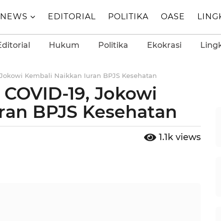
NEWS
EDITORIAL
POLITIKA
OASE
LIN
Editorial
Hukum
Politika
Ekokrasi
Ling
Jokowi Kembali Naikkan Iuran BPJS Kesehatan
 COVID-19, Jokowi
uran BPJS Kesehatan
1.1k
views