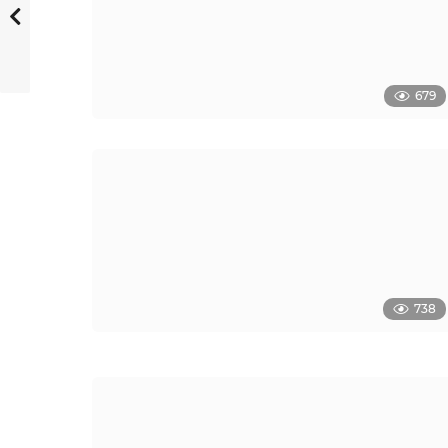
679
738