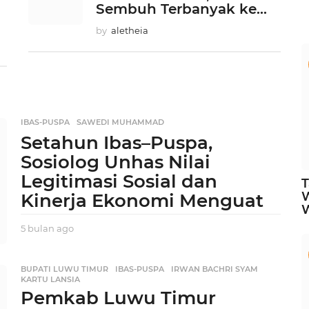
Sembuh Terbanyak ke...
by
aletheia
IBAS-PUSPA
,
SAWEDI MUHAMMAD
Setahun Ibas–Puspa,
Sosiolog Unhas Nilai
Legitimasi Sosial dan
T
Kinerja Ekonomi Menguat
5 bulan ago
5
b
u
l
BUPATI LUWU TIMUR
,
IBAS-PUSPA
,
IRWAN BACHRI SYAM
,
KARTU LANSIA
a
Pemkab Luwu Timur
n
a