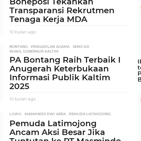
Boneposi Tekankan
n
a
Transparansi Rekrutmen
g
Tenaga Kerja MDA
o
10 bulan ago
1
0
b
BONTANG
,
PENGADILAN AGAMA
,
SENO AJI
,
u
WAKIL GUBERNUR KALTIM
l
PA Bontang Raih Terbaik I
a
Anugerah Keterbukaan
t
n
P
a
Informasi Publik Kaltim
B
g
2025
o
10 bulan ago
1
0
b
LUWU
,
MASMINDO DWI AREA
,
PEMUDA LATIMOJONG
u
Pemuda Latimojong
l
a
Ancam Aksi Besar Jika
n
Tuntutan ke PT Masmindo
a