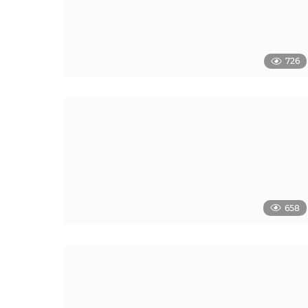
726
658