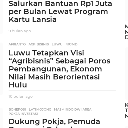
Salurkan Bantuan Rp1 Juta
g
per Bulan Lewat Program
o
Kartu Lansia
M
9 bulan ago
9
M
b
u
AFRIANTO
,
AGRIBISINIS
,
LUWU
,
RPJMD
l
Luwu Tetapkan Visi
a
n
“Agribisnis” Sebagai Poros
a
Pembangunan, Ekonom
g
o
Nilai Masih Berorientasi
Hulu
10 bulan ago
1
0
K
b
BONEPOSI
,
LATIMOJONG
,
MASMINDO DWI AREA
,
T
u
POKJA INVESTASI
l
Dukung Pokja, Pemuda
a