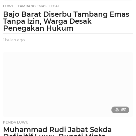
LUWU
,
TAMBANG EMAS ILEGAL
Bajo Barat Diserbu Tambang Emas
Tanpa Izin, Warga Desak
Penegakan Hukum
1 bulan ago
1
b
u
l
a
n
a
g
o
651
PEMDA LUWU
Muhammad Rudi Jabat Sekda