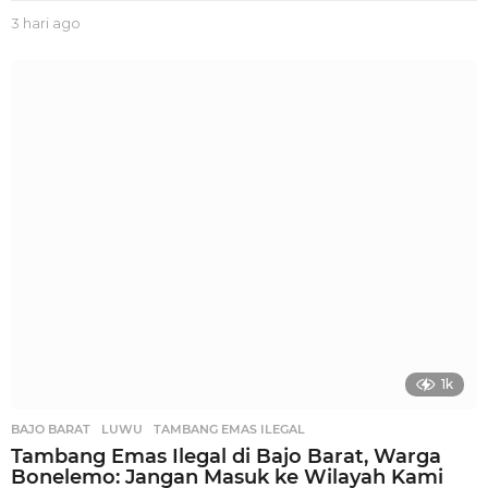
3 hari ago
3
h
a
r
i
a
g
o
1k
BAJO BARAT
,
LUWU
,
TAMBANG EMAS ILEGAL
Tambang Emas Ilegal di Bajo Barat, Warga
Bonelemo: Jangan Masuk ke Wilayah Kami