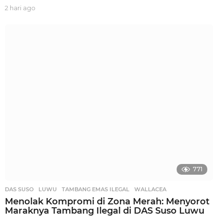
2 hari ago
2
h
a
r
i
a
g
o
771
DAS SUSO
,
LUWU
,
TAMBANG EMAS ILEGAL
,
WALLACEA
Menolak Kompromi di Zona Merah: Menyorot
Maraknya Tambang Ilegal di DAS Suso Luwu