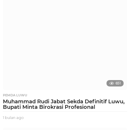
l
a
n
a
g
o
651
PEMDA LUWU
Muhammad Rudi Jabat Sekda Definitif Luwu,
Bupati Minta Birokrasi Profesional
1 bulan ago
1
b
u