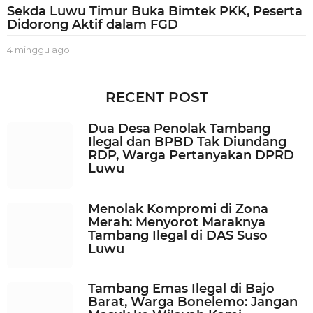
Sekda Luwu Timur Buka Bimtek PKK, Peserta
Didorong Aktif dalam FGD
4 minggu ago
3
m
i
n
RECENT POST
g
g
Dua Desa Penolak Tambang
u
Ilegal dan BPBD Tak Diundang
a
RDP, Warga Pertanyakan DPRD
g
Luwu
o
Menolak Kompromi di Zona
Merah: Menyorot Maraknya
Tambang Ilegal di DAS Suso
Luwu
Tambang Emas Ilegal di Bajo
Barat, Warga Bonelemo: Jangan