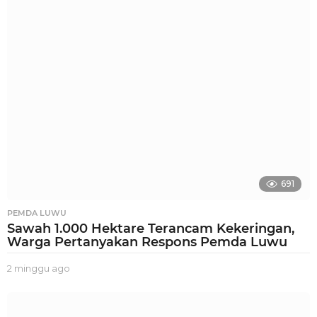
g
o
691
PEMDA LUWU
Sawah 1.000 Hektare Terancam Kekeringan,
Warga Pertanyakan Respons Pemda Luwu
2 minggu ago
2
m
i
n