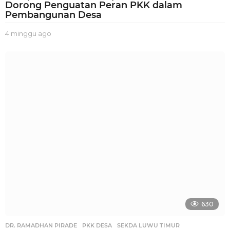
Dorong Penguatan Peran PKK dalam
Pembangunan Desa
4 minggu ago
3
m
i
n
g
g
u
a
g
o
630
DR. RAMADHAN PIRADE
,
PKK DESA
,
SEKDA LUWU TIMUR