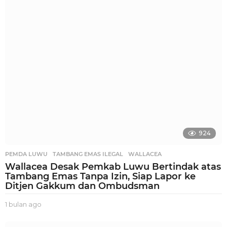
g
g
u
a
g
o
924
PEMDA LUWU
,
TAMBANG EMAS ILEGAL
,
WALLACEA
Wallacea Desak Pemkab Luwu Bertindak atas
Tambang Emas Tanpa Izin, Siap Lapor ke
Ditjen Gakkum dan Ombudsman
1 bulan ago
1
b
u