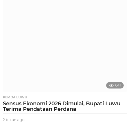
u
l
a
n
a
g
o
641
PEMDA LUWU
Sensus Ekonomi 2026 Dimulai, Bupati Luwu
Terima Pendataan Perdana
2 bulan ago
2
b