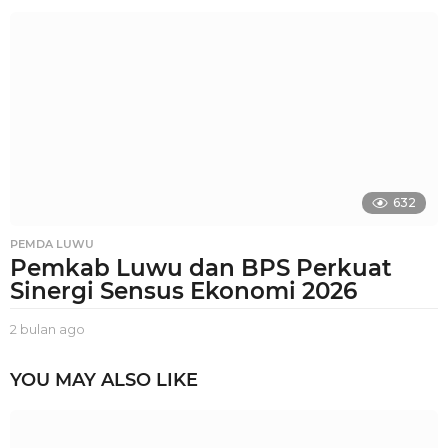
u
l
a
n
a
g
o
632
PEMDA LUWU
Pemkab Luwu dan BPS Perkuat
Sinergi Sensus Ekonomi 2026
2 bulan ago
2
b
u
YOU MAY ALSO LIKE
l
a
n
a