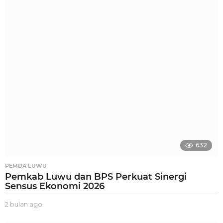
l
a
n
a
g
o
632
PEMDA LUWU
Pemkab Luwu dan BPS Perkuat Sinergi
Sensus Ekonomi 2026
2 bulan ago
2
b