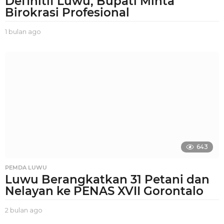
Definitif Luwu, Bupati Minta
Birokrasi Profesional
1 bulan ago
1
b
u
l
a
n
a
g
o
643
PEMDA LUWU
Luwu Berangkatkan 31 Petani dan
Nelayan ke PENAS XVII Gorontalo
2 bulan ago
2
b