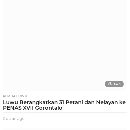
l
a
n
a
g
o
643
PEMDA LUWU
Luwu Berangkatkan 31 Petani dan Nelayan ke
PENAS XVII Gorontalo
2 bulan ago
2
b
u