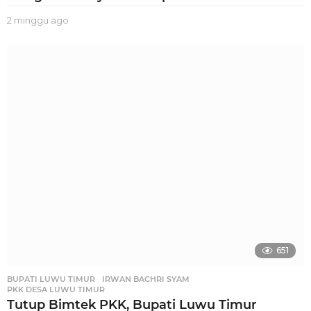
2 minggu ago
2
m
i
n
g
g
u
a
g
o
651
BUPATI LUWU TIMUR
,
IRWAN BACHRI SYAM
,
PKK DESA LUWU TIMUR
Tutup Bimtek PKK, Bupati Luwu Timur