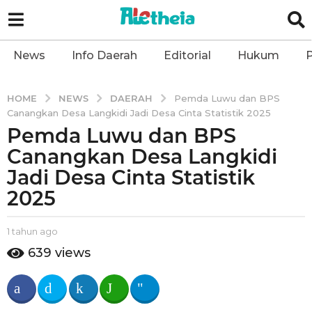
News
Info Daerah
Editorial
Hukum
P
NEWS
DAERAH
HOME
Pemda Luwu dan BPS
Canangkan Desa Langkidi Jadi Desa Cinta Statistik 2025
Pemda Luwu dan BPS
1
t
Canangkan Desa Langkidi
a
Jadi Desa Cinta Statistik
h
2025
u
n
b
1 tahun ago
1
a
y
t
g
639
views
a
a
o
l
h
1
e
u
t
n
t
h
a