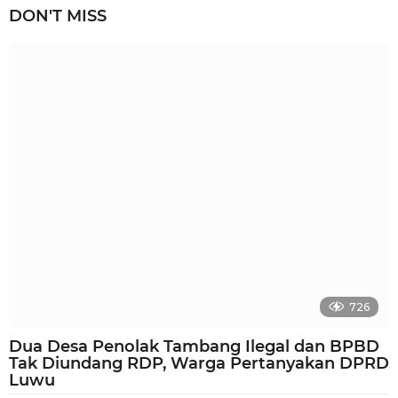
u
DON'T MISS
l
a
n
a
g
o
726
Dua Desa Penolak Tambang Ilegal dan BPBD
Tak Diundang RDP, Warga Pertanyakan DPRD
Luwu