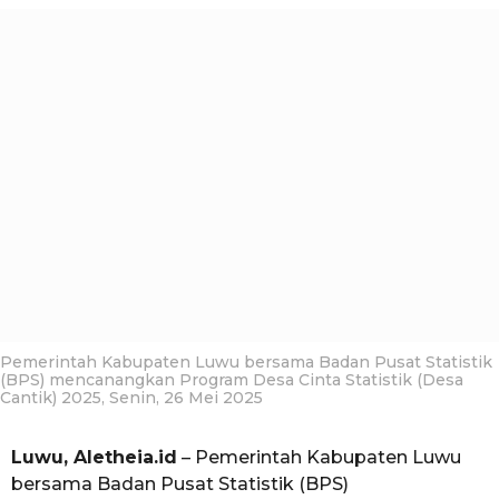
a
e
g
h
i
o
a
u
n
a
g
o
Pemerintah Kabupaten Luwu bersama Badan Pusat Statistik
(BPS) mencanangkan Program Desa Cinta Statistik (Desa
Cantik) 2025, Senin, 26 Mei 2025
Luwu, Aletheia.id
– Pemerintah Kabupaten Luwu
bersama Badan Pusat Statistik (BPS)