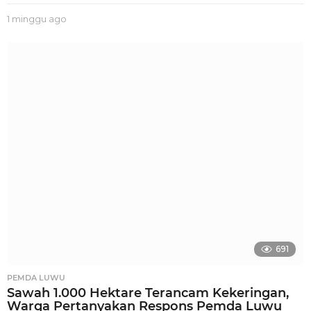
1 minggu ago
1
m
i
n
g
g
u
a
g
o
691
PEMDA LUWU
Sawah 1.000 Hektare Terancam Kekeringan,
Warga Pertanyakan Respons Pemda Luwu