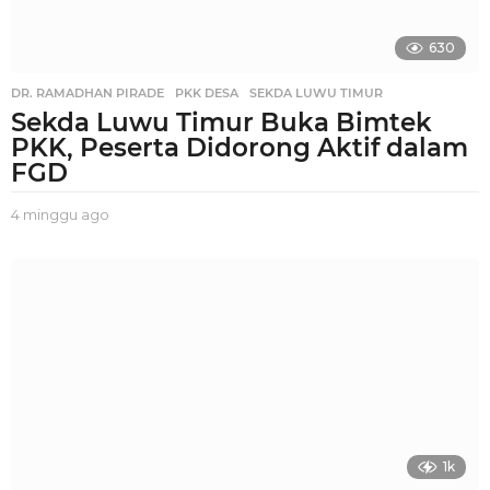
630
DR. RAMADHAN PIRADE
,
PKK DESA
,
SEKDA LUWU TIMUR
Sekda Luwu Timur Buka Bimtek
PKK, Peserta Didorong Aktif dalam
FGD
4 minggu ago
3
m
i
n
g
g
u
a
g
o
1k