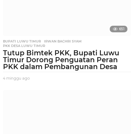
651
BUPATI LUWU TIMUR
,
IRWAN BACHRI SYAM
,
PKK DESA LUWU TIMUR
Tutup Bimtek PKK, Bupati Luwu
Timur Dorong Penguatan Peran
PKK dalam Pembangunan Desa
4 minggu ago
3
m
i
n
g
g
u
a
g
o