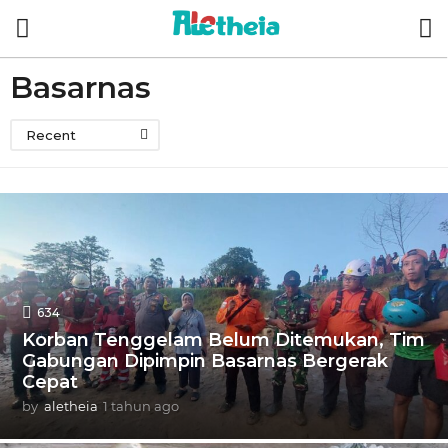
Basarnas
Recent
634
Korban Tenggelam Belum Ditemukan, Tim
Gabungan Dipimpin Basarnas Bergerak
Cepat
by
aletheia
1 tahun ago
1
t
a