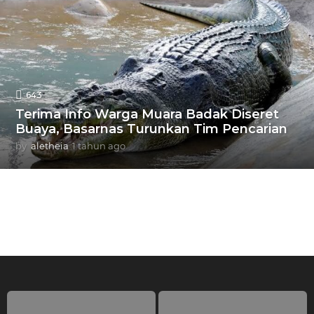
h
u
n
a
g
o
643
Terima Info Warga Muara Badak Diseret
Buaya, Basarnas Turunkan Tim Pencarian
by
aletheia
1 tahun ago
1
t
a
h
u
n
a
g
o