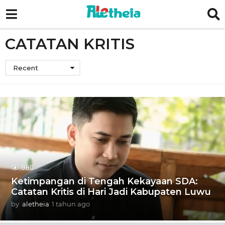
CATATAN KRITIS
Recent
980
Ketimpangan di Tengah Kekayaan SDA:
Catatan Kritis di Hari Jadi Kabupaten Luwu
by
aletheia
1 tahun ago
1
1
b