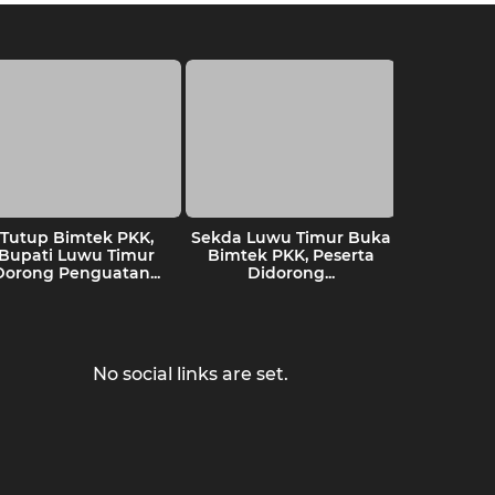
Tutup Bimtek PKK,
Sekda Luwu Timur Buka
IPMAL
Bupati Luwu Timur
Bimtek PKK, Peserta
Penind
Dorong Penguatan...
Didorong...
terhad
Akt
Pertam
No social links are set.