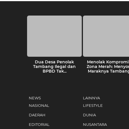
kang Tolak
Dua Desa Penolak
Menolak Kompromi 
Tambang
Tambang Ilegal dan
Zona Merah: Menyo
an Sikap...
BPBD Tak...
Maraknya Tambang.
NEWS
LAINNYA
NASIONAL
LIFESTYLE
DAERAH
DUNIA
EDITORIAL
NUSANTARA