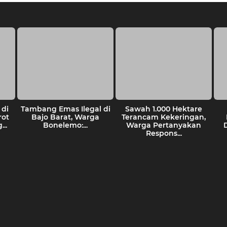
di
Tambang Emas Ilegal di
Sawah 1.000 Hektare
rot
Bajo Barat, Warga
Terancam Kekeringan,
..
Bonelemo:...
Warga Pertanyakan
Respons...