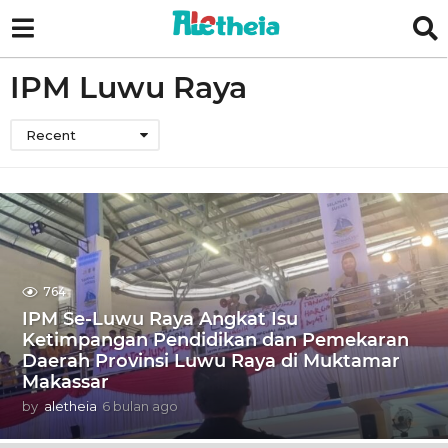
IPM Luwu Raya
Recent
764
IPM Se-Luwu Raya Angkat Isu
Ketimpangan Pendidikan dan Pemekaran
Daerah Provinsi Luwu Raya di Muktamar
Makassar
by
aletheia
6 bulan ago
6
b
u