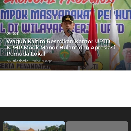
h
u
n
a
g
o
651
Wagub Kaltim Resmikan Kantor UPTD
KPHP Mook Manor Bulant dan Apresiasi
Pemuda Lokal
by
aletheia
1 tahun ago
1
t
a
h
u
n
a
g
o