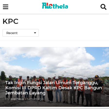
KPC
Recent
676
Tak Ingin Fungsi Jalan Umum Terganggu,
Komisi III DPRD Kaltim Desak KPC Bangun
Jembatan Layang
by
aletheia
1 tahun ago
1
t
a