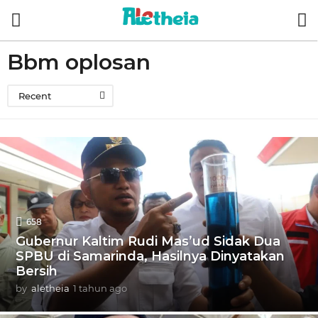
Bbm oplosan
Recent
658
Gubernur Kaltim Rudi Mas’ud Sidak Dua
SPBU di Samarinda, Hasilnya Dinyatakan
Bersih
by
aletheia
1 tahun ago
1
t
a