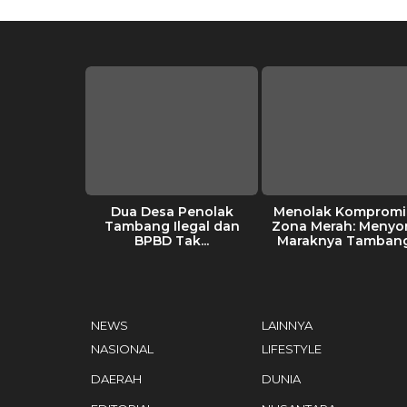
kang Tolak
Dua Desa Penolak
Menolak Kompromi 
Tambang
Tambang Ilegal dan
Zona Merah: Menyo
an Sikap...
BPBD Tak...
Maraknya Tambang.
NEWS
LAINNYA
NASIONAL
LIFESTYLE
DAERAH
DUNIA