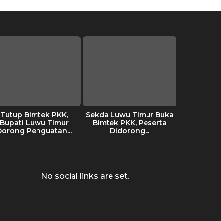
Tutup Bimtek PKK,
Sekda Luwu Timur Buka
IPMAL 
Bupati Luwu Timur
Bimtek PKK, Peserta
Penind
Dorong Penguatan...
Didorong...
terhad
Akt
Pertam
No social links are set.