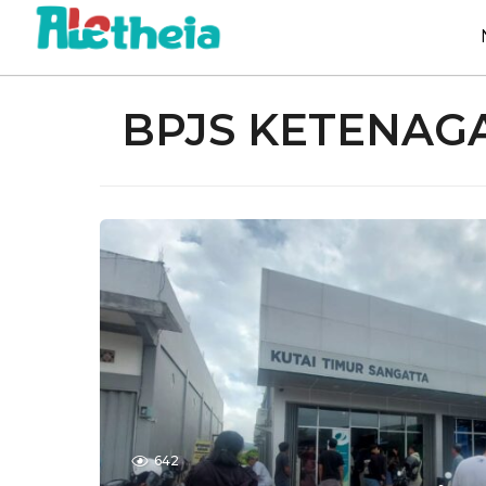
BPJS KETENAG
642