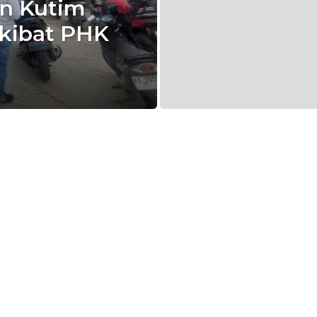
an Kutim
Akibat PHK