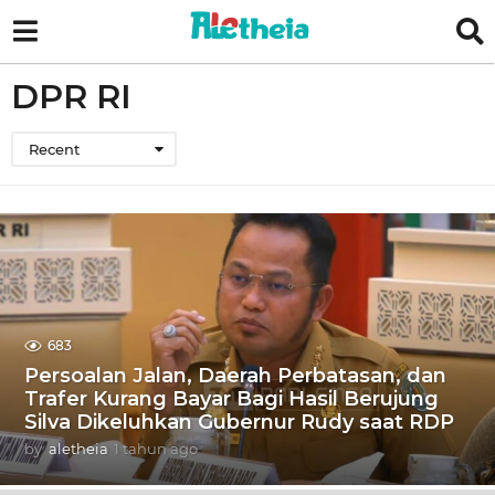
DPR RI
Recent
683
Persoalan Jalan, Daerah Perbatasan, dan
Trafer Kurang Bayar Bagi Hasil Berujung
Silva Dikeluhkan Gubernur Rudy saat RDP
by
aletheia
1 tahun ago
1
t
a