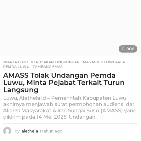
806
WARTA BUMI
KERUSAKAN LINGKUNGAN
,
MAS MINDO DWI AREA
,
PEMDA LUWU
,
TAMBANG EMAS
AMASS Tolak Undangan Pemda
Luwu, Minta Pejabat Terkait Turun
Langsung
Luwu, Aletheia.id – Pemerintah Kabupaten Luwu
akhirnya menjawab surat permohonan audiensi dari
Aliansi Masyarakat Aliran Sungai Suso (AMASS) yang
dikirim pada 14 Mei 2025. Undangan...
by
aletheia
1 tahun ago
1
t