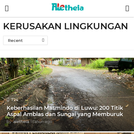
KERUSAKAN LINGKUNGAN
Recent
724
Keberhasilan Masmindo di Luwu: 200 Titik
Aspal Amblas dan Sungai yang Memburuk
by
aletheia
1 tahun ago
1
t
a