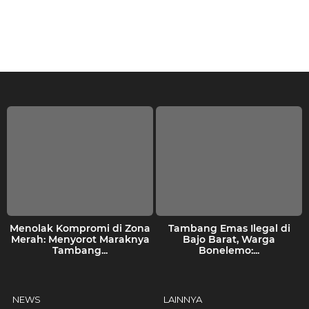
a
h
u
n
a
g
o
Menolak Kompromi di Zona
Tambang Emas Ilegal di
Merah: Menyorot Maraknya
Bajo Barat, Warga
Tambang...
Bonelemo:...
NEWS
LAINNYA