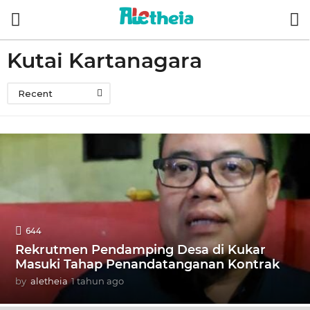
Kutai Kartanagara
Recent
644
Rekrutmen Pendamping Desa di Kukar
Masuki Tahap Penandatanganan Kontrak
by
aletheia
1 tahun ago
1
t
a