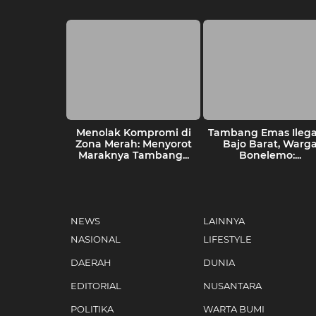
gkatkan 31
Menolak Kompromi di
Tambang Emas Ilegal
Nelayan ke
Zona Merah: Menyorot
Bajo Barat, Warg
S...
Maraknya Tambang...
Bonelemo:...
NEWS
LAINNYA
NASIONAL
LIFESTYLE
DAERAH
DUNIA
EDITORIAL
NUSANTARA
POLITIKA
WARTA BUMI