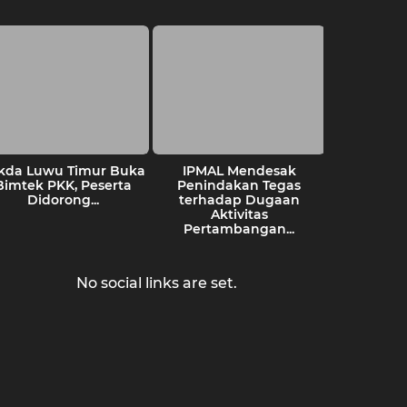
kda Luwu Timur Buka
IPMAL Mendesak
Walla
Bimtek PKK, Peserta
Penindakan Tegas
Pemk
Didorong...
terhadap Dugaan
Berti
Aktivitas
Tamban
Pertambangan...
No social links are set.