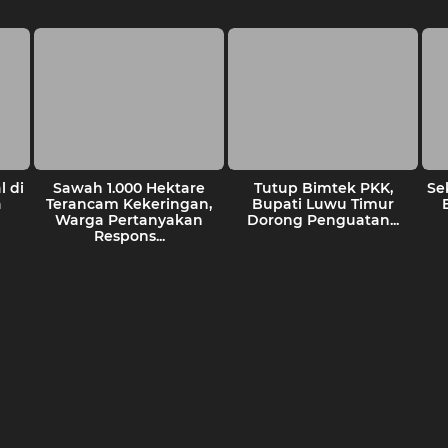
 di
Sawah 1.000 Hektare
Tutup Bimtek PKK,
Se
a
Terancam Kekeringan,
Bupati Luwu Timur
Warga Pertanyakan
Dorong Penguatan...
Respons...