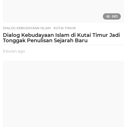
685
DIALOG KEBUDAYAAN ISLAM
,
KUTAI TIMUR
Dialog Kebudayaan Islam di Kutai Timur Jadi
Tonggak Penulisan Sejarah Baru
9 bulan ago
9
b
u
l
a
n
a
g
o