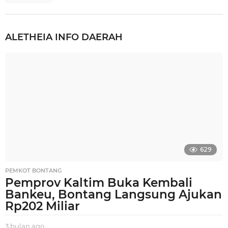
ALETHEIA
INFO DAERAH
629
PEMKOT BONTANG
Pemprov Kaltim Buka Kembali
Bankeu, Bontang Langsung Ajukan
Rp202 Miliar
3 bulan ago
3