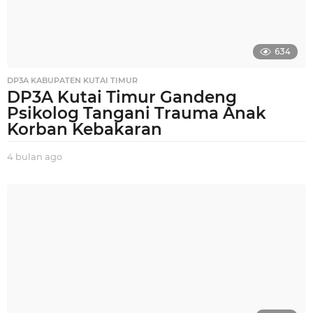
634
DP3A KABUPATEN KUTAI TIMUR
DP3A Kutai Timur Gandeng
Psikolog Tangani Trauma Anak
Korban Kebakaran
4 bulan ago
4
b
u
l
a
n
a
g
o