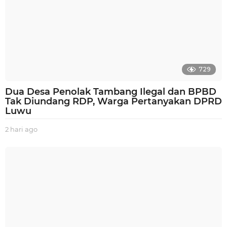
729
Dua Desa Penolak Tambang Ilegal dan BPBD
Tak Diundang RDP, Warga Pertanyakan DPRD
Luwu
2 hari ago
2
h
a
r
i
a
g
o