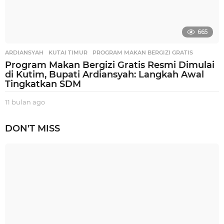
665
ARDIANSYAH
,
KUTAI TIMUR
,
PROGRAM MAKAN BERGIZI GRATIS
Program Makan Bergizi Gratis Resmi Dimulai
di Kutim, Bupati Ardiansyah: Langkah Awal
Tingkatkan SDM
11 bulan ago
1
1
b
DON'T MISS
u
l
a
n
a
g
o