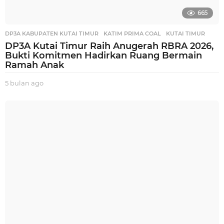
665
DP3A KABUPATEN KUTAI TIMUR
,
KATIM PRIMA COAL
,
KUTAI TIMUR
DP3A Kutai Timur Raih Anugerah RBRA 2026,
Bukti Komitmen Hadirkan Ruang Bermain
Ramah Anak
5 bulan ago
5
b
u
l
a
n
a
g
o