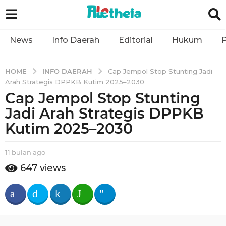
News
Info Daerah
Editorial
Hukum
P
INFO DAERAH
HOME
Cap Jempol Stop Stunting Jadi
Arah Strategis DPPKB Kutim 2025–2030
Cap Jempol Stop Stunting
1
1
Jadi Arah Strategis DPPKB
b
Kutim 2025–2030
u
l
b
11 bulan ago
1
a
y
1
647
views
n
a
b
l
a
u
e
l
g
t
a
o
h
n
1
e
a