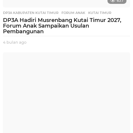
637
DP3A KABUPATEN KUTAI TIMUR
,
FORUM ANAK
,
KUTAI TIMUR
DP3A Hadiri Musrenbang Kutai Timur 2027,
Forum Anak Sampaikan Usulan
Pembangunan
4 bulan ago
4
b
u
l
a
n
a
g
o