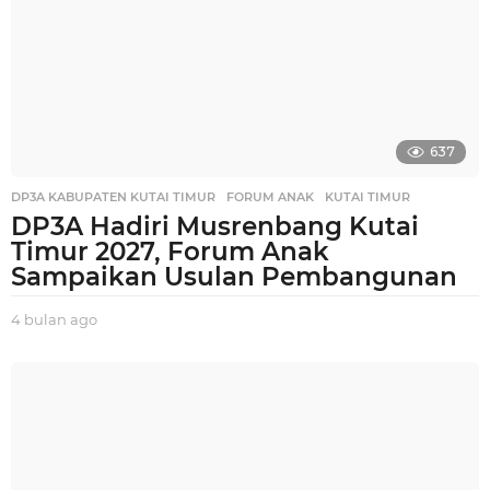
n
a
g
o
637
DP3A KABUPATEN KUTAI TIMUR
,
FORUM ANAK
,
KUTAI TIMUR
DP3A Hadiri Musrenbang Kutai
Timur 2027, Forum Anak
Sampaikan Usulan Pembangunan
4 bulan ago
4
b
u
l
a
n
a
g
o