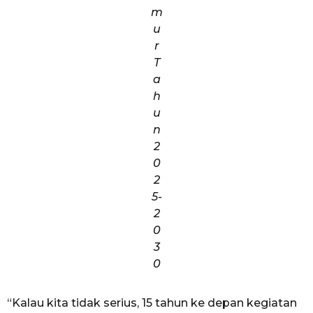
m
u
r
T
a
h
u
n
2
0
2
5-
2
0
3
0
“Kalau kita tidak serius, 15 tahun ke depan kegiatan