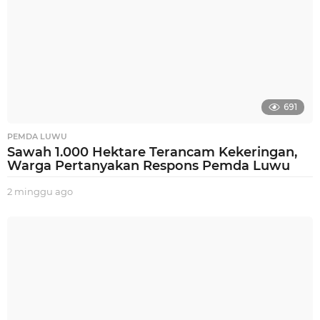
691
PEMDA LUWU
Sawah 1.000 Hektare Terancam Kekeringan,
Warga Pertanyakan Respons Pemda Luwu
2 minggu ago
2
m
i
n
g
g
u
a
g
o