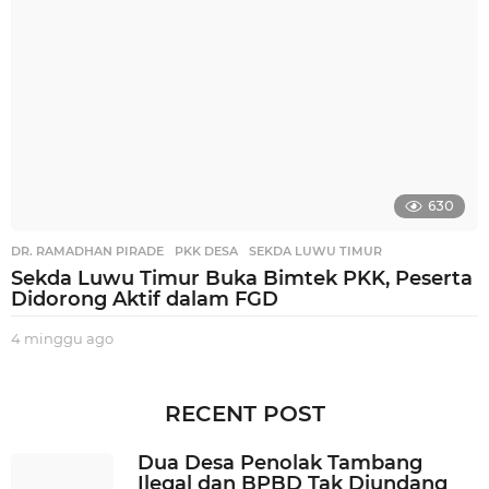
g
o
630
DR. RAMADHAN PIRADE
,
PKK DESA
,
SEKDA LUWU TIMUR
Sekda Luwu Timur Buka Bimtek PKK, Peserta
Didorong Aktif dalam FGD
4 minggu ago
3
m
i
n
RECENT POST
g
g
Dua Desa Penolak Tambang
u
Ilegal dan BPBD Tak Diundang
a