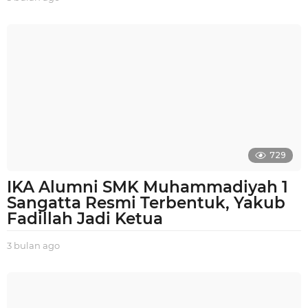
b
u
l
a
n
a
g
o
729
IKA Alumni SMK Muhammadiyah 1
Sangatta Resmi Terbentuk, Yakub
Fadillah Jadi Ketua
3 bulan ago
3
b
u
l
a