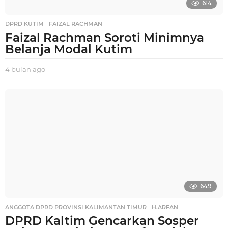
614
DPRD KUTIM
,
FAIZAL RACHMAN
Faizal Rachman Soroti Minimnya
Belanja Modal Kutim
4 bulan ago
4
b
u
l
a
n
a
g
o
649
ANGGOTA DPRD PROVINSI KALIMANTAN TIMUR
,
H.ARFAN
DPRD Kaltim Gencarkan Sosper