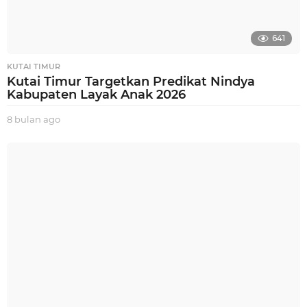
641
KUTAI TIMUR
Kutai Timur Targetkan Predikat Nindya
Kabupaten Layak Anak 2026
8 bulan ago
8
b
u
l
a
n
a
g
o