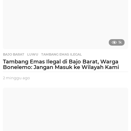
1k
BAJO BARAT
,
LUWU
,
TAMBANG EMAS ILEGAL
Tambang Emas Ilegal di Bajo Barat, Warga
Bonelemo: Jangan Masuk ke Wilayah Kami
2 minggu ago
2
m
i
n
g
g
u
a
g
o