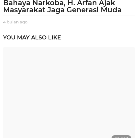
Bahaya Narkoba, H. Arfan Ajak
Masyarakat Jaga Generasi Muda
4 bulan ago
4
b
u
YOU MAY ALSO LIKE
l
a
n
a
g
o