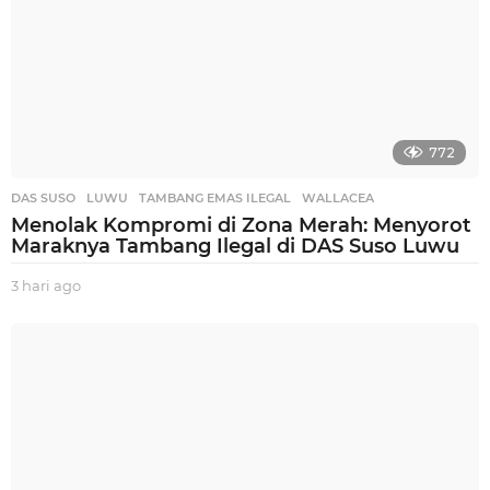
772
DAS SUSO
,
LUWU
,
TAMBANG EMAS ILEGAL
,
WALLACEA
Menolak Kompromi di Zona Merah: Menyorot
Maraknya Tambang Ilegal di DAS Suso Luwu
3 hari ago
3
h
a
r
i
a
g
o