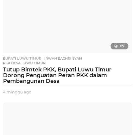
651
BUPATI LUWU TIMUR
,
IRWAN BACHRI SYAM
,
PKK DESA LUWU TIMUR
Tutup Bimtek PKK, Bupati Luwu Timur
Dorong Penguatan Peran PKK dalam
Pembangunan Desa
4 minggu ago
3
m
i
n
g
g
u
a