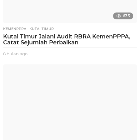
633
KEMENPPPA
,
KUTAI TIMUR
Kutai Timur Jalani Audit RBRA KemenPPPA,
Catat Sejumlah Perbaikan
8 bulan ago
8
b
u
l
a
n
a
g
o