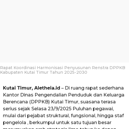
i
1
g
a
o
b
u
l
a
n
a
g
o
Rapat Koordinasi Harmonisasi Penyusunan Renstra DPPKB
Kabupaten Kutai Timur Tahun 2025-2030
Kutai Timur, Aletheia.id
– Di ruang rapat sederhana
Kantor Dinas Pengendalian Penduduk dan Keluarga
Berencana (DPPKB) Kutai Timur, suasana terasa
serius sejak Selasa 23/9/2025 Puluhan pegawai,
mulai dari pejabat struktural, fungsional, hingga staf
pengelola , berkumpul untuk satu tujuan besar