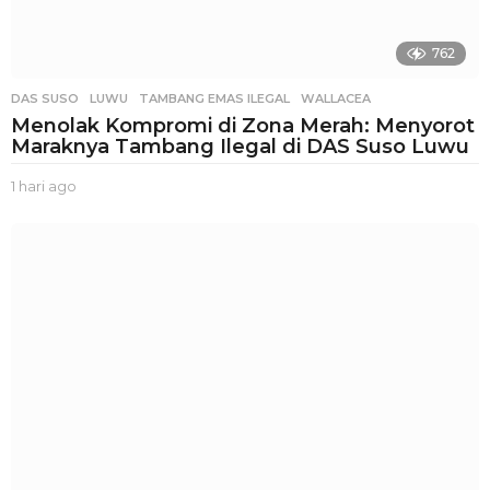
762
DAS SUSO
,
LUWU
,
TAMBANG EMAS ILEGAL
,
WALLACEA
Menolak Kompromi di Zona Merah: Menyorot
Maraknya Tambang Ilegal di DAS Suso Luwu
1 hari ago
1
h
a
r
i
a
g
o