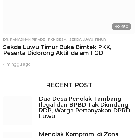
630
DR. RAMADHAN PIRADE
,
PKK DESA
,
SEKDA LUWU TIMUR
Sekda Luwu Timur Buka Bimtek PKK,
Peserta Didorong Aktif dalam FGD
4 minggu ago
3
m
i
n
RECENT POST
g
g
Dua Desa Penolak Tambang
u
Ilegal dan BPBD Tak Diundang
a
RDP, Warga Pertanyakan DPRD
g
Luwu
o
Menolak Kompromi di Zona