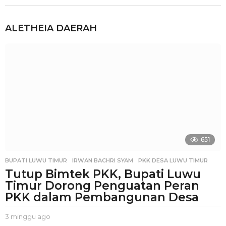
ALETHEIA
DAERAH
651
BUPATI LUWU TIMUR
,
IRWAN BACHRI SYAM
,
PKK DESA LUWU TIMUR
Tutup Bimtek PKK, Bupati Luwu
Timur Dorong Penguatan Peran
PKK dalam Pembangunan Desa
3 minggu ago
3