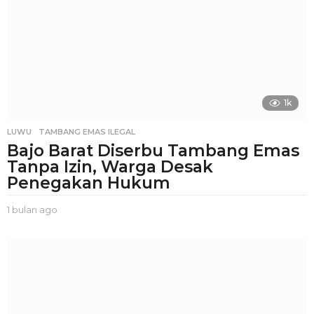
g
u
a
g
o
1k
LUWU
,
TAMBANG EMAS ILEGAL
Bajo Barat Diserbu Tambang Emas
Tanpa Izin, Warga Desak
Penegakan Hukum
1 bulan ago
1
b
u
l
a
n
a
g