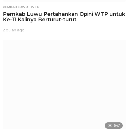
PEMKAB LUWU
,
WTP
Pemkab Luwu Pertahankan Opini WTP untuk
Ke-11 Kalinya Berturut-turut
2 bulan ago
2
b
u
l
a
n
a
g
o
647