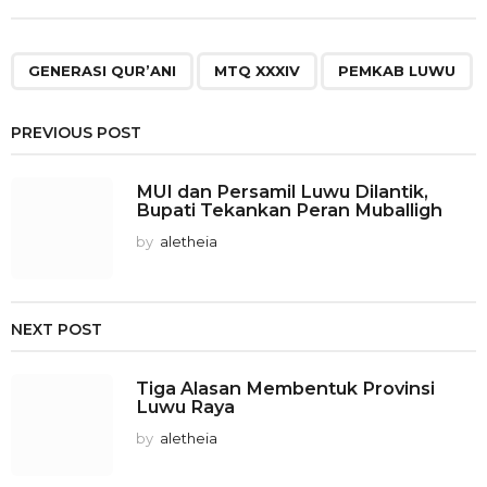
,
,
GENERASI QUR’ANI
MTQ XXXIV
PEMKAB LUWU
PREVIOUS POST
MUI dan Persamil Luwu Dilantik,
Bupati Tekankan Peran Muballigh
by
aletheia
NEXT POST
Tiga Alasan Membentuk Provinsi
Luwu Raya
by
aletheia