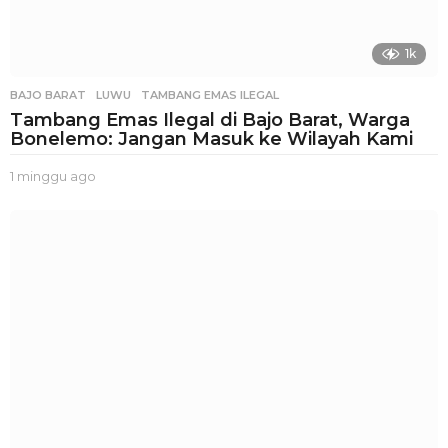
1k
BAJO BARAT
,
LUWU
,
TAMBANG EMAS ILEGAL
Tambang Emas Ilegal di Bajo Barat, Warga
Bonelemo: Jangan Masuk ke Wilayah Kami
1 minggu ago
1
m
i
n
g
g
u
a
g
o