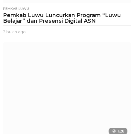
PEMKAB LUWU
Pemkab Luwu Luncurkan Program “Luwu
Belajar” dan Presensi Digital ASN
3 bulan ago
3
b
u
l
a
n
a
g
o
628