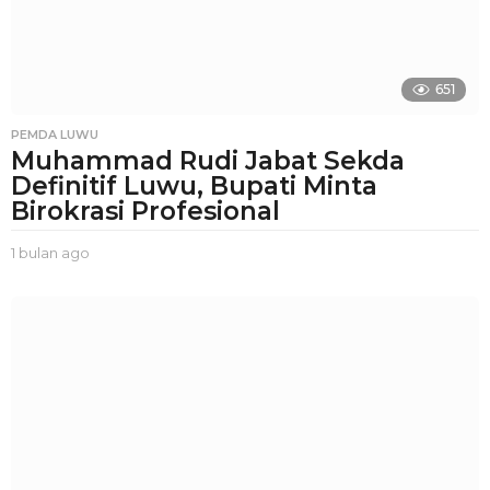
o
651
PEMDA LUWU
Muhammad Rudi Jabat Sekda
Definitif Luwu, Bupati Minta
Birokrasi Profesional
1 bulan ago
1
b
u
l
a
n
a
g
o