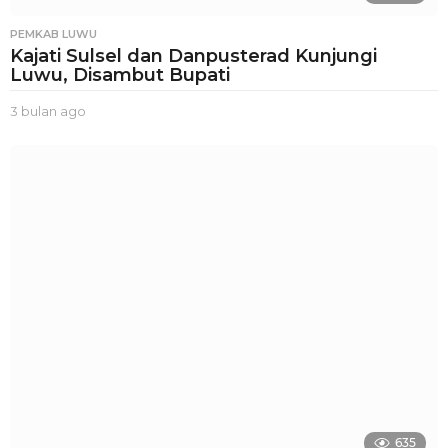
PEMKAB LUWU
Kajati Sulsel dan Danpusterad Kunjungi
Luwu, Disambut Bupati
3 bulan ago
3
b
u
l
a
n
a
g
o
635