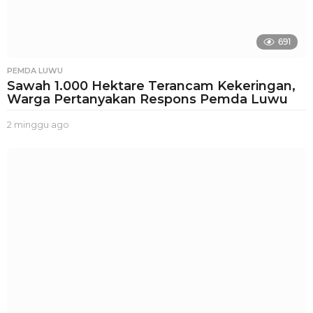
691
PEMDA LUWU
Sawah 1.000 Hektare Terancam Kekeringan,
Warga Pertanyakan Respons Pemda Luwu
2 minggu ago
2
m
i
n
g
g
u
a
g
o