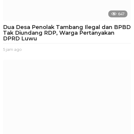
647
Dua Desa Penolak Tambang Ilegal dan BPBD
Tak Diundang RDP, Warga Pertanyakan
DPRD Luwu
5 jam ago
5
j
a
m
a
g
o