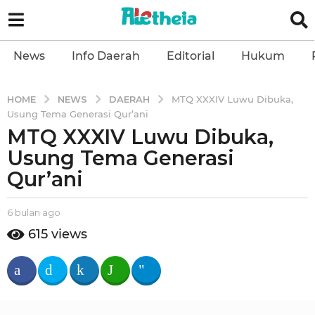
News
Info Daerah
Editorial
Hukum
NEWS
DAERAH
HOME
MTQ XXXIV Luwu Dibuka,
Usung Tema Generasi Qur’ani
MTQ XXXIV Luwu Dibuka,
6
b
Usung Tema Generasi
u
Qur’ani
l
a
b
6 bulan ago
5
n
y
b
615
views
a
a
u
l
g
l
e
a
o
t
n
5
h
a
b
e
g