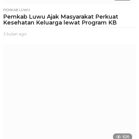
PEMKAB LUWU
Pemkab Luwu Ajak Masyarakat Perkuat
Kesehatan Keluarga lewat Program KB
3 bulan ago
3
b
u
l
a
n
a
g
o
626