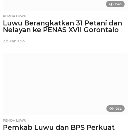
643
PEMDA LUWU
Luwu Berangkatkan 31 Petani dan
Nelayan ke PENAS XVII Gorontalo
2 bulan ago
2
b
u
l
a
n
a
g
o
632
PEMDA LUWU
Pemkab Luwu dan BPS Perkuat