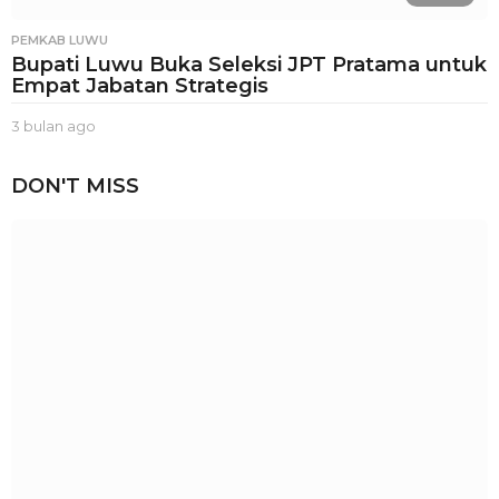
PEMKAB LUWU
Bupati Luwu Buka Seleksi JPT Pratama untuk
Empat Jabatan Strategis
3 bulan ago
3
b
u
DON'T MISS
l
a
n
a
g
o