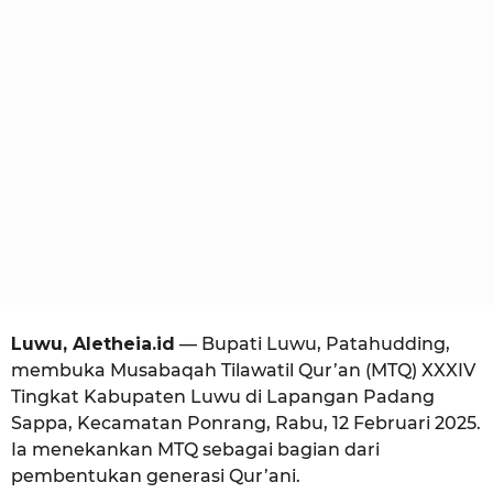
i
u
o
a
l
a
n
a
g
o
Luwu, Aletheia.id
— Bupati Luwu, Patahudding,
membuka Musabaqah Tilawatil Qur’an (MTQ) XXXIV
Tingkat Kabupaten Luwu di Lapangan Padang
Sappa, Kecamatan Ponrang, Rabu, 12 Februari 2025.
Ia menekankan MTQ sebagai bagian dari
pembentukan generasi Qur’ani.