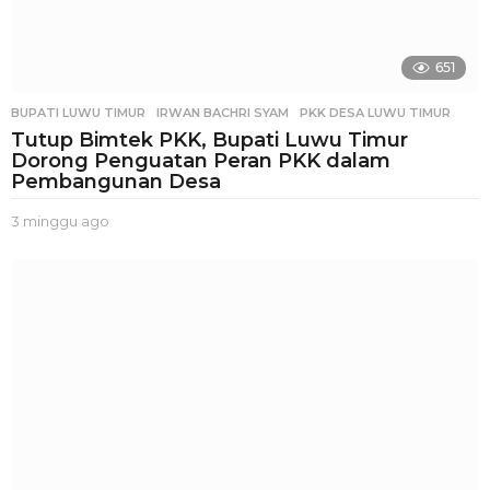
651
BUPATI LUWU TIMUR
,
IRWAN BACHRI SYAM
,
PKK DESA LUWU TIMUR
Tutup Bimtek PKK, Bupati Luwu Timur
Dorong Penguatan Peran PKK dalam
Pembangunan Desa
3 minggu ago
3
m
i
n
g
g
u
a
g
o