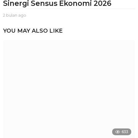
Sinergi Sensus Ekonomi 2026
2 bulan ago
2
b
u
YOU MAY ALSO LIKE
l
a
n
a
g
o
633