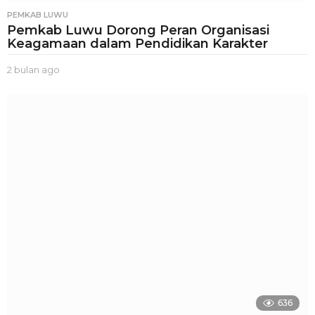
PEMKAB LUWU
Pemkab Luwu Dorong Peran Organisasi
Keagamaan dalam Pendidikan Karakter
2 bulan ago
2
b
u
l
a
n
a
g
o
636