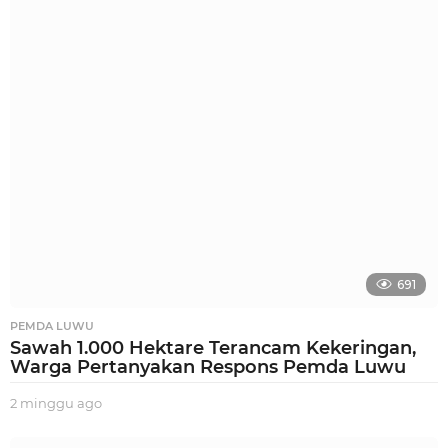
n
g
g
u
a
g
o
691
PEMDA LUWU
Sawah 1.000 Hektare Terancam Kekeringan,
Warga Pertanyakan Respons Pemda Luwu
2 minggu ago
2
m
i