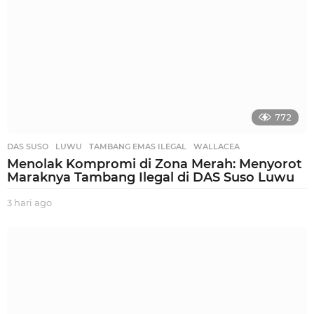
772
DAS SUSO
,
LUWU
,
TAMBANG EMAS ILEGAL
,
WALLACEA
Menolak Kompromi di Zona Merah: Menyorot
Maraknya Tambang Ilegal di DAS Suso Luwu
3 hari ago
3
h
a
r
i
a
g
o