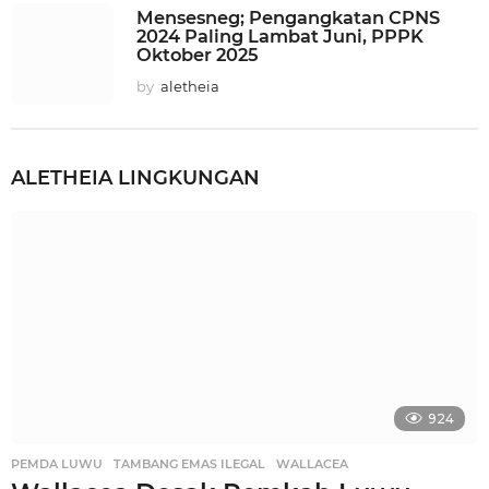
Mensesneg; Pengangkatan CPNS
2024 Paling Lambat Juni, PPPK
Oktober 2025
by
aletheia
ALETHEIA
LINGKUNGAN
924
PEMDA LUWU
,
TAMBANG EMAS ILEGAL
,
WALLACEA