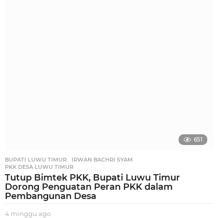
n
g
g
u
a
g
o
651
BUPATI LUWU TIMUR
,
IRWAN BACHRI SYAM
,
PKK DESA LUWU TIMUR
Tutup Bimtek PKK, Bupati Luwu Timur
Dorong Penguatan Peran PKK dalam
Pembangunan Desa
4 minggu ago
3