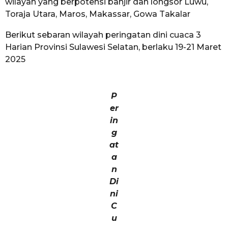
wilayah yang berpotensi banjir dan longsor Luwu,
Toraja Utara, Maros, Makassar, Gowa Takalar
Berikut sebaran wilayah peringatan dini cuaca 3
Harian Provinsi Sulawesi Selatan, berlaku 19-21 Maret
2025
P
er
in
g
at
a
n
Di
ni
C
u