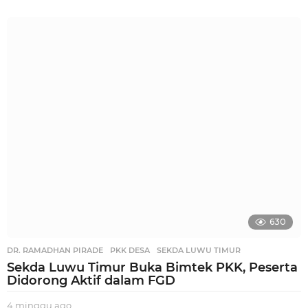
m
i
n
g
g
u
a
g
o
630
DR. RAMADHAN PIRADE
,
PKK DESA
,
SEKDA LUWU TIMUR
Sekda Luwu Timur Buka Bimtek PKK, Peserta
Didorong Aktif dalam FGD
4 minggu ago
3