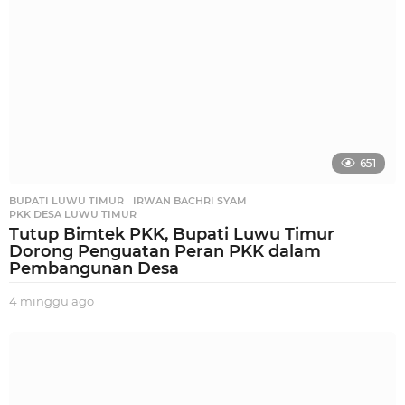
g
o
651
BUPATI LUWU TIMUR
,
IRWAN BACHRI SYAM
,
PKK DESA LUWU TIMUR
Tutup Bimtek PKK, Bupati Luwu Timur
Dorong Penguatan Peran PKK dalam
Pembangunan Desa
4 minggu ago
3
m
i
n
g
g
u