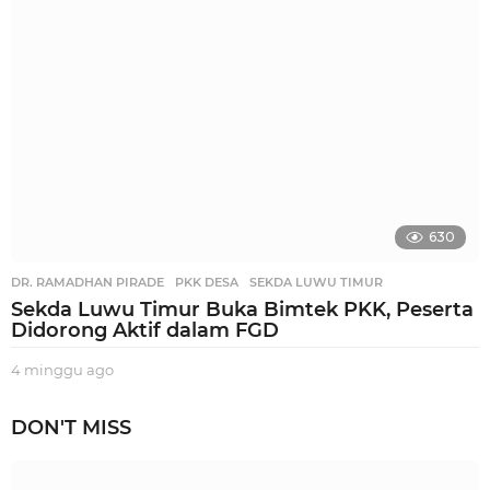
a
g
o
630
DR. RAMADHAN PIRADE
,
PKK DESA
,
SEKDA LUWU TIMUR
Sekda Luwu Timur Buka Bimtek PKK, Peserta
Didorong Aktif dalam FGD
4 minggu ago
3
m
i
DON'T MISS
n
g
g