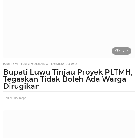
u
n
a
g
o
657
BASTEM
,
PATAHUDDING
,
PEMDA LUWU
Bupati Luwu Tinjau Proyek PLTMH,
Tegaskan Tidak Boleh Ada Warga
Dirugikan
1 tahun ago
1
t
a
h
u
n
a