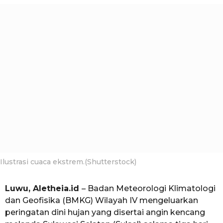
a
e
g
h
i
o
a
u
n
a
g
o
Ilustrasi cuaca ekstrem.(Shutterstock)
Luwu, Aletheia.id
– Badan Meteorologi Klimatologi
dan Geofisika (BMKG) Wilayah IV mengeluarkan
peringatan dini hujan yang disertai angin kencang