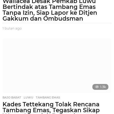
Wallacea Desak Pemkab Luwu
Bertindak atas Tambang Emas
Tanpa Izin, Siap Lapor ke Ditjen
Gakkum dan Ombudsman
1 bulan ago
1
b
u
l
a
n
a
g
o
1.3k
BAJO BARAT
,
LUWU
,
TAMBANG EMAS
Kades Tettekang Tolak Rencana
Tambang Emas, Tegaskan Sikap