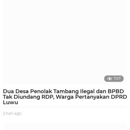
u
a
g
o
727
Dua Desa Penolak Tambang Ilegal dan BPBD
Tak Diundang RDP, Warga Pertanyakan DPRD
Luwu
2 hari ago
2
h
a
r