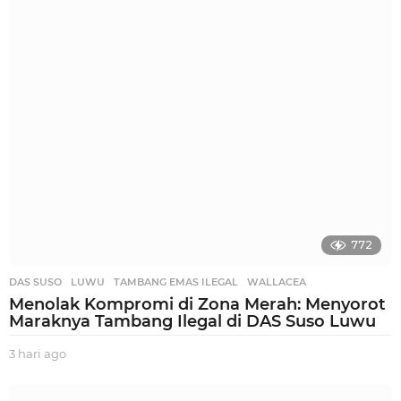
i
a
g
o
772
DAS SUSO
,
LUWU
,
TAMBANG EMAS ILEGAL
,
WALLACEA
Menolak Kompromi di Zona Merah: Menyorot
Maraknya Tambang Ilegal di DAS Suso Luwu
3 hari ago
3
h
a