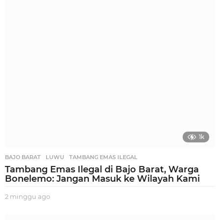
r
i
a
g
o
1k
BAJO BARAT
,
LUWU
,
TAMBANG EMAS ILEGAL
Tambang Emas Ilegal di Bajo Barat, Warga
Bonelemo: Jangan Masuk ke Wilayah Kami
2 minggu ago
2
m
i