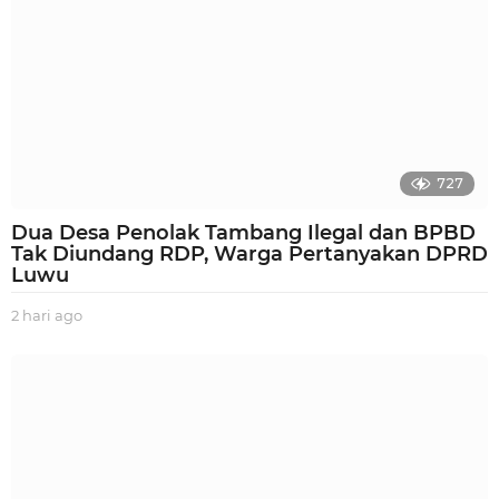
727
Dua Desa Penolak Tambang Ilegal dan BPBD
Tak Diundang RDP, Warga Pertanyakan DPRD
Luwu
2 hari ago
2
h
a
r
i
a
g
o