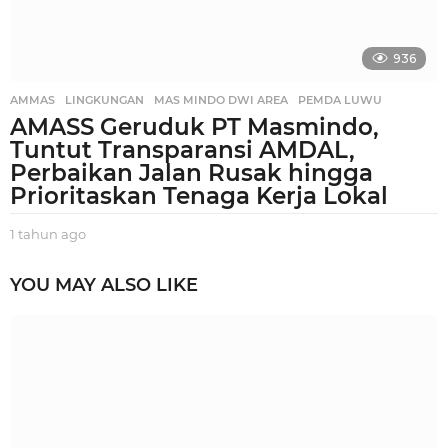
936
AMMAS
,
LINGKUNGAN
,
MAS MINDO DWI AREA
,
PEMDA LUWU
AMASS Geruduk PT Masmindo,
Tuntut Transparansi AMDAL,
Perbaikan Jalan Rusak hingga
Prioritaskan Tenaga Kerja Lokal
1 tahun ago
1
t
a
YOU MAY ALSO LIKE
h
u
n
a
g
o