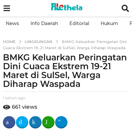
News
Info Daerah
Editorial
Hukum
P
LINGKUNGAN
HOME
BMKG Keluarkan Peringatan Dini
Cuaca Ekstrem 19-21 Maret di SulSel, Warga Diharap Waspada
BMKG Keluarkan Peringatan
1
t
Dini Cuaca Ekstrem 19-21
a
Maret di SulSel, Warga
h
Diharap Waspada
u
n
b
1 tahun ago
1
a
y
t
g
661
views
a
a
o
l
h
1
e
u
t
n
t
h
a