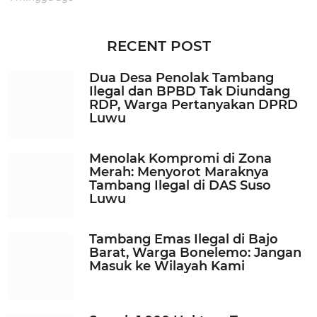
m
i
n
RECENT POST
g
g
Dua Desa Penolak Tambang
u
Ilegal dan BPBD Tak Diundang
a
RDP, Warga Pertanyakan DPRD
g
Luwu
o
Menolak Kompromi di Zona
Merah: Menyorot Maraknya
Tambang Ilegal di DAS Suso
Luwu
Tambang Emas Ilegal di Bajo
Barat, Warga Bonelemo: Jangan
Masuk ke Wilayah Kami