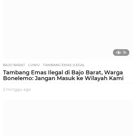
1k
BAJO BARAT
,
LUWU
,
TAMBANG EMAS ILEGAL
Tambang Emas Ilegal di Bajo Barat, Warga
Bonelemo: Jangan Masuk ke Wilayah Kami
2 minggu ago
2
m
i
n
g
g
u
a
g