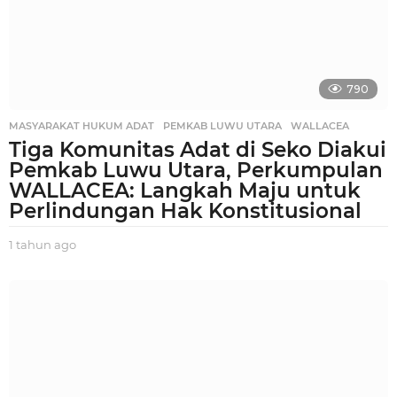
g
o
790
MASYARAKAT HUKUM ADAT
,
PEMKAB LUWU UTARA
,
WALLACEA
Tiga Komunitas Adat di Seko Diakui
Pemkab Luwu Utara, Perkumpulan
WALLACEA: Langkah Maju untuk
Perlindungan Hak Konstitusional
1 tahun ago
1
t
a
h
u
n
a
g
o