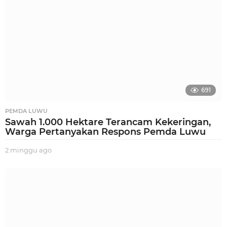
o
691
PEMDA LUWU
Sawah 1.000 Hektare Terancam Kekeringan,
Warga Pertanyakan Respons Pemda Luwu
2 minggu ago
2
m
i
n
g
g
u
a