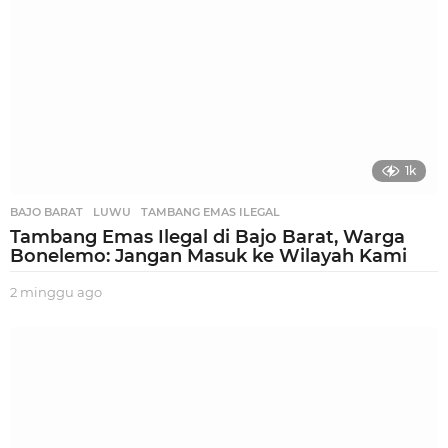
1k
BAJO BARAT
,
LUWU
,
TAMBANG EMAS ILEGAL
Tambang Emas Ilegal di Bajo Barat, Warga
Bonelemo: Jangan Masuk ke Wilayah Kami
2 minggu ago
2
m
i
n
g
g
u
a
g