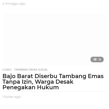
4 minggu ago
3
m
i
n
g
g
u
a
g
o
1k
LUWU
,
TAMBANG EMAS ILEGAL
Bajo Barat Diserbu Tambang Emas
Tanpa Izin, Warga Desak
Penegakan Hukum
1 bulan ago
1
b
u