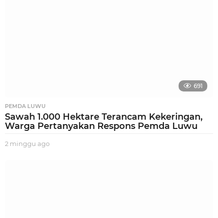
o
691
PEMDA LUWU
Sawah 1.000 Hektare Terancam Kekeringan,
Warga Pertanyakan Respons Pemda Luwu
2 minggu ago
2
m
i
n
g
g
u
a
g