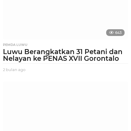
g
o
643
PEMDA LUWU
Luwu Berangkatkan 31 Petani dan
Nelayan ke PENAS XVII Gorontalo
2 bulan ago
2
b
u
l
a
n
a
g
o