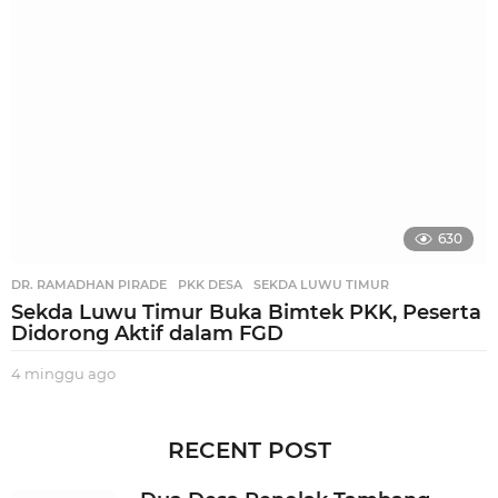
a
g
o
630
DR. RAMADHAN PIRADE
,
PKK DESA
,
SEKDA LUWU TIMUR
Sekda Luwu Timur Buka Bimtek PKK, Peserta
Didorong Aktif dalam FGD
4 minggu ago
3
m
i
n
RECENT POST
g
g