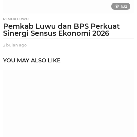
632
PEMDA LUWU
Pemkab Luwu dan BPS Perkuat
Sinergi Sensus Ekonomi 2026
2 bulan ago
2
b
u
YOU MAY ALSO LIKE
l
a
n
a
g
o