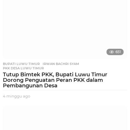
o
651
BUPATI LUWU TIMUR
,
IRWAN BACHRI SYAM
,
PKK DESA LUWU TIMUR
Tutup Bimtek PKK, Bupati Luwu Timur
Dorong Penguatan Peran PKK dalam
Pembangunan Desa
4 minggu ago
3
m
i
n
g
g
u