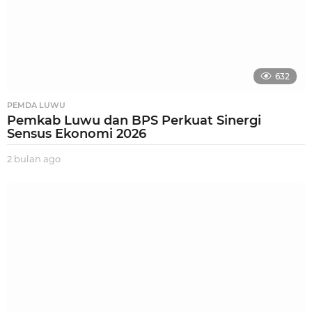
632
PEMDA LUWU
Pemkab Luwu dan BPS Perkuat Sinergi
Sensus Ekonomi 2026
2 bulan ago
2
b
u
l
a
n
a
g
o