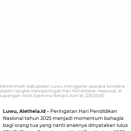
i
a
o
a
h
u
n
a
g
o
Pemerintah Kabupaten Luwu menggelar upacara bendera
dalam rangka memperingati Hari Pendidikan Nasional, di
Lapangan Andi Djemma Belopa Jum’at (2/5/2025)
Luwu, Aletheia.id
– Peringatan Hari Pendidikan
Nasional tahun 2025 menjadi momentum bahagia
bagi orang tua yang nanti anaknya dinyatakan lulus