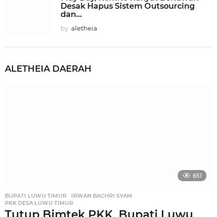
Desak Hapus Sistem Outsourcing
dan...
by
aletheia
ALETHEIA
DAERAH
651
BUPATI LUWU TIMUR
,
IRWAN BACHRI SYAM
,
PKK DESA LUWU TIMUR
Tutup Bimtek PKK, Bupati Luwu