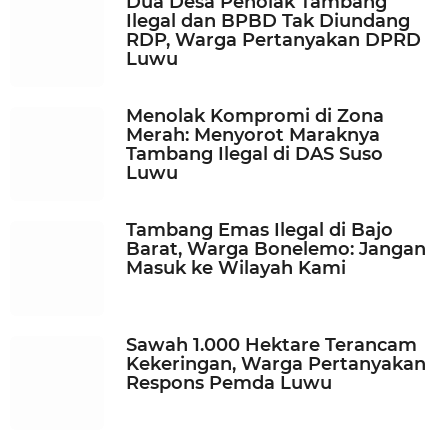
Dua Desa Penolak Tambang
u
Ilegal dan BPBD Tak Diundang
a
RDP, Warga Pertanyakan DPRD
g
Luwu
o
Menolak Kompromi di Zona
Merah: Menyorot Maraknya
Tambang Ilegal di DAS Suso
Luwu
Tambang Emas Ilegal di Bajo
Barat, Warga Bonelemo: Jangan
Masuk ke Wilayah Kami
Sawah 1.000 Hektare Terancam
Kekeringan, Warga Pertanyakan
Respons Pemda Luwu