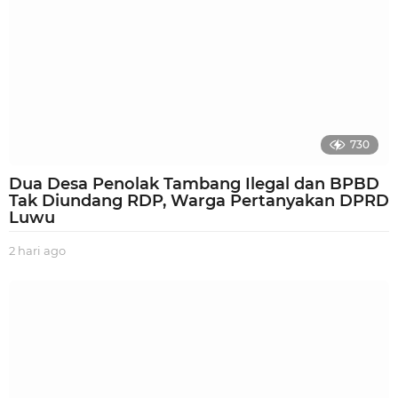
730
Dua Desa Penolak Tambang Ilegal dan BPBD
Tak Diundang RDP, Warga Pertanyakan DPRD
Luwu
2 hari ago
2
h
a
r
i
a
g
o