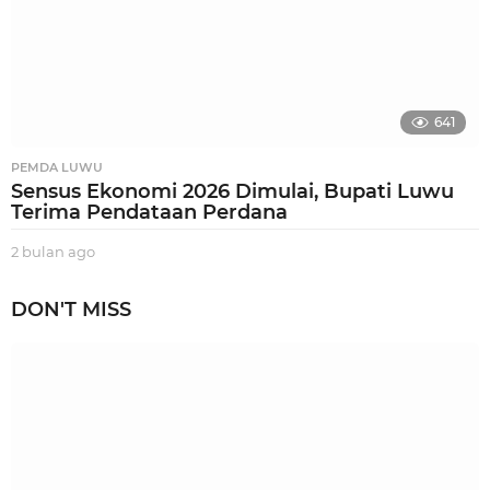
641
PEMDA LUWU
Sensus Ekonomi 2026 Dimulai, Bupati Luwu
Terima Pendataan Perdana
2 bulan ago
2
b
u
DON'T MISS
l
a
n
a
g
o