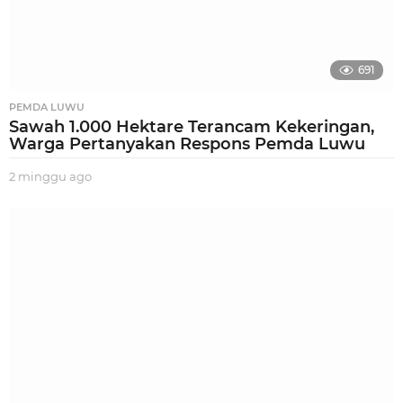
691
PEMDA LUWU
Sawah 1.000 Hektare Terancam Kekeringan,
Warga Pertanyakan Respons Pemda Luwu
2 minggu ago
2
m
i
n
g
g
u
a
g
o