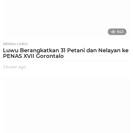
643
PEMDA LUWU
Luwu Berangkatkan 31 Petani dan Nelayan ke
PENAS XVII Gorontalo
2 bulan ago
2
b
u
l
a
n
a
g
o