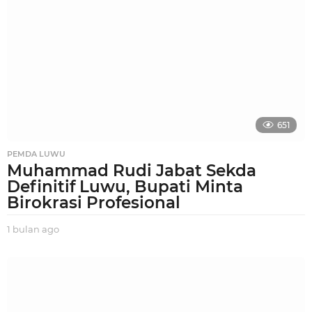
l
a
n
a
g
o
651
PEMDA LUWU
Muhammad Rudi Jabat Sekda
Definitif Luwu, Bupati Minta
Birokrasi Profesional
1 bulan ago
1
b
u
l
a
n
a