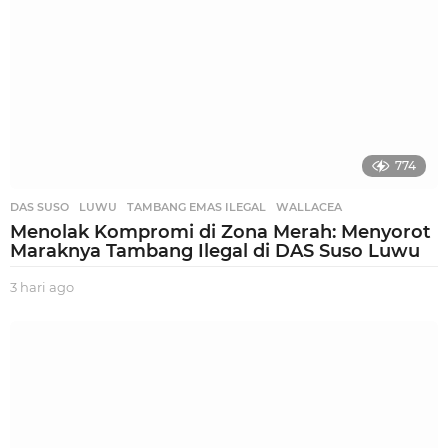
774
DAS SUSO
,
LUWU
,
TAMBANG EMAS ILEGAL
,
WALLACEA
Menolak Kompromi di Zona Merah: Menyorot
Maraknya Tambang Ilegal di DAS Suso Luwu
3 hari ago
3
h
a
r
i
a
g
o