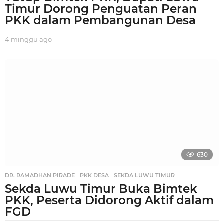
Timur Dorong Penguatan Peran
PKK dalam Pembangunan Desa
4 minggu ago
3
m
i
n
g
g
u
a
g
o
630
DR. RAMADHAN PIRADE
,
PKK DESA
,
SEKDA LUWU TIMUR
Sekda Luwu Timur Buka Bimtek
PKK, Peserta Didorong Aktif dalam
FGD