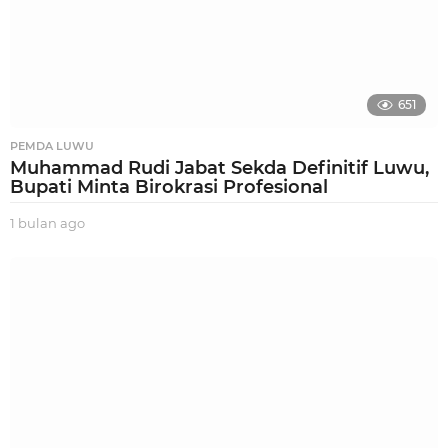
651
PEMDA LUWU
Muhammad Rudi Jabat Sekda Definitif Luwu,
Bupati Minta Birokrasi Profesional
1 bulan ago
1
b
u
l
a
n
a
g
o