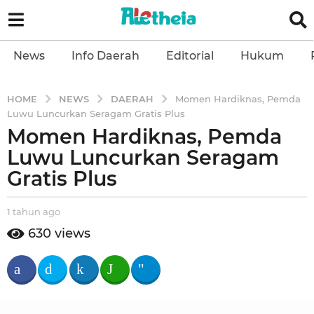
News
Info Daerah
Editorial
Hukum
NEWS
DAERAH
HOME
Momen Hardiknas, Pemda
Luwu Luncurkan Seragam Gratis Plus
Momen Hardiknas, Pemda
1
t
Luwu Luncurkan Seragam
a
Gratis Plus
h
u
b
1 tahun ago
1
n
y
t
630
views
a
a
a
l
g
h
e
u
o
t
n
1
h
a
t
e
g