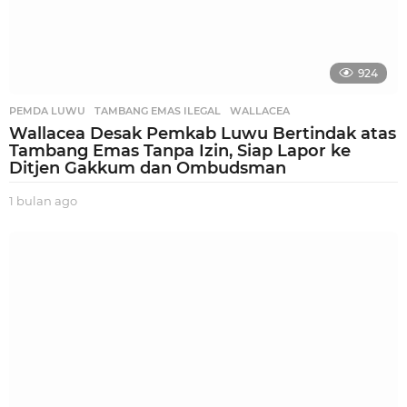
924
PEMDA LUWU
,
TAMBANG EMAS ILEGAL
,
WALLACEA
Wallacea Desak Pemkab Luwu Bertindak atas
Tambang Emas Tanpa Izin, Siap Lapor ke
Ditjen Gakkum dan Ombudsman
1 bulan ago
1
b
u
l
a
n
a
g
o