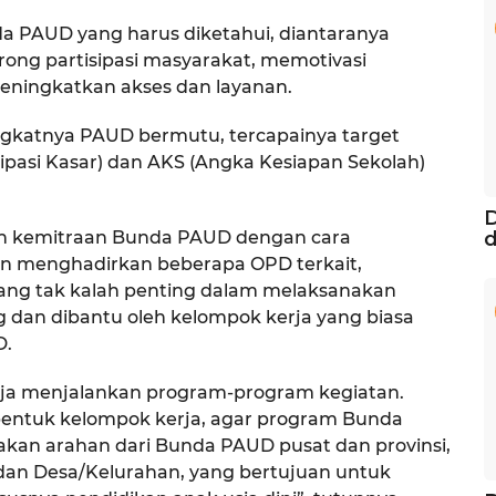
a PAUD yang harus diketahui, diantaranya
rong partisipasi masyarakat, memotivasi
eningkatkan akses dan layanan.
ingkatnya PAUD bermutu, tercapainya target
ipasi Kasar) dan AKS (Angka Kesiapan Sekolah)
D
d
dan kemitraan Bunda PAUD dengan cara
 menghadirkan beberapa OPD terkait,
ang tak kalah penting dalam melaksanakan
 dan dibantu oleh kelompok kerja yang biasa
D.
rja menjalankan program-program kegiatan.
ntuk kelompok kerja, agar program Bunda
akan arahan dari Bunda PAUD pusat dan provinsi,
dan Desa/Kelurahan, yang bertujuan untuk