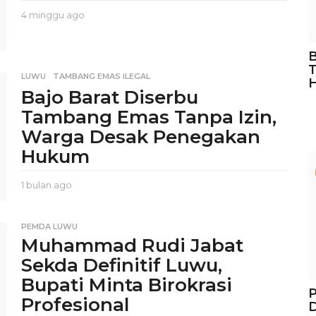
o
4 minggu ago
2
m
i
B
n
T
g
LUWU
,
TAMBANG EMAS ILEGAL
g
Bajo Barat Diserbu
u
a
Tambang Emas Tanpa Izin,
g
Warga Desak Penegakan
o
Hukum
1 bulan ago
1
b
u
l
PEMDA LUWU
a
Muhammad Rudi Jabat
n
Sekda Definitif Luwu,
a
g
Bupati Minta Birokrasi
P
o
Profesional
D