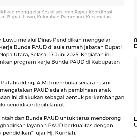
dikan menggelar Sosialisasi dan Rapat Koordinasi
tan Bupati Luwu, Kelurahan Pammanu, Kecamatan
 Luwu melalui Dinas Pendidikan menggelar
8
D
 Kerja Bunda PAUD di aula rumah jabatan Bupati
 Utara, Selasa, 17 Juni 2025. Kegiatan ini
nkan program kerja Bunda PAUD di Kabupaten
 Patahudding, A.Md membuka secara resmi
ia mengatakan PAUD adalah pembinaan anak
binaan ini dilakukan sebagai bentuk perkembangan
i pendidikan lebih lanjut.
rintah dan Bunda PAUD untuk terus mendorong
L
U
nghadirkan layanan PAUD berkualitas dengan
endidikan”, ujar Hj. Kurniah.