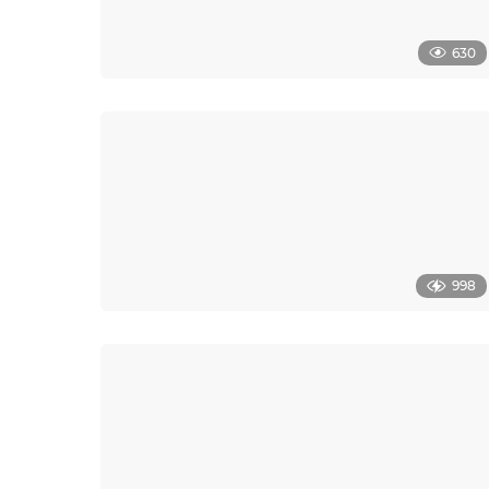
630
998