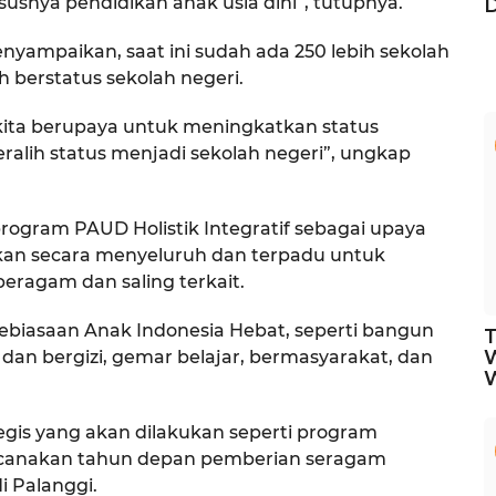
nya pendidikan anak usia dini”, tutupnya.
nyampaikan, saat ini sudah ada 250 lebih sekolah
 berstatus sekolah negeri.
n kita berupaya untuk meningkatkan status
alih status menjadi sekolah negeri”, ungkap
rogram PAUD Holistik Integratif sebagai upaya
kan secara menyeluruh dan terpadu untuk
ragam dan saling terkait.
Kebiasaan Anak Indonesia Hebat, seperti bangun
T
 dan bergizi, gemar belajar, bermasyarakat, dan
W
gis yang akan dilakukan seperti program
encanakan tahun depan pemberian seragam
i Palanggi.