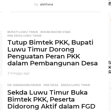
B
by
aletheia
BUPATI LUWU TIMUR
,
IRWAN BACHRI SYAM
,
PKK DESA LUWU TIMUR
Tutup Bimtek PKK, Bupati
Luwu Timur Dorong
Penguatan Peran PKK
dalam Pembangunan Desa
S
K
3 minggu ago
2
m
i
DR. RAMADHAN PIRADE
,
PKK DESA
,
SEKDA LUWU TIMUR
n
Sekda Luwu Timur Buka
g
g
Bimtek PKK, Peserta
u
Didorong Aktif dalam FGD
a
g