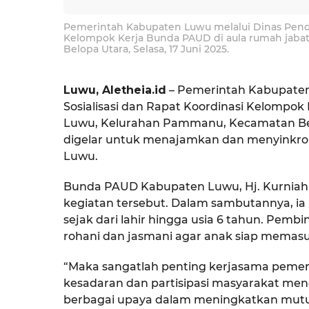
Pemerintah Kabupaten Luwu melalui Dinas Pendi
Kelompok Kerja Bunda PAUD di aula rumah jaba
Belopa Utara, Selasa, 17 Juni 2025.
Luwu, Aletheia.id
– Pemerintah Kabupaten
Sosialisasi dan Rapat Koordinasi Kelompok
Luwu, Kelurahan Pammanu, Kecamatan Belopa
digelar untuk menajamkan dan menyinkro
Luwu.
Bunda PAUD Kabupaten Luwu, Hj. Kurniah
kegiatan tersebut. Dalam sambutannya, 
sejak dari lahir hingga usia 6 tahun. Pem
rohani dan jasmani agar anak siap memasuk
“Maka sangatlah penting kerjasama peme
kesadaran dan partisipasi masyarakat me
berbagai upaya dalam meningkatkan mutu p