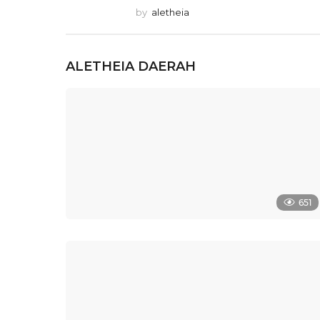
by
aletheia
ALETHEIA
DAERAH
651