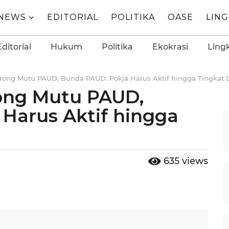
NEWS
EDITORIAL
POLITIKA
OASE
LIN
Editorial
Hukum
Politika
Ekokrasi
Ling
ng Mutu PAUD, Bunda PAUD: Pokja Harus Aktif hingga Tingkat 
ng Mutu PAUD,
Harus Aktif hingga
635
views