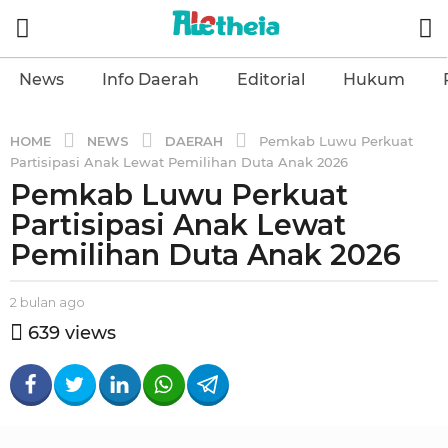
News
Info Daerah
Editorial
Hukum
NEWS
DAERAH
HOME
Pemkab Luwu Perkuat
Partisipasi Anak Lewat Pemilihan Duta Anak 2026
Pemkab Luwu Perkuat
2
b
Partisipasi Anak Lewat
u
Pemilihan Duta Anak 2026
l
a
b
2 bulan ago
2
n
y
b
639
views
a
a
u
l
g
l
e
a
o
t
n
2
h
a
b
e
g