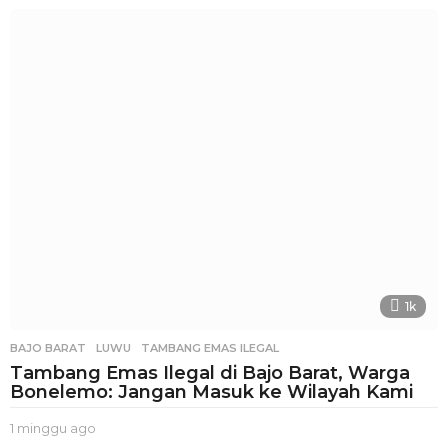
a
r
i
a
g
o
1k
BAJO BARAT
,
LUWU
,
TAMBANG EMAS ILEGAL
Tambang Emas Ilegal di Bajo Barat, Warga
Bonelemo: Jangan Masuk ke Wilayah Kami
1 minggu ago
1
m