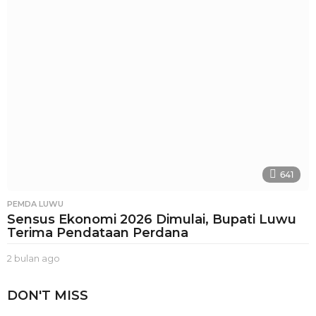
n
a
g
o
641
PEMDA LUWU
Sensus Ekonomi 2026 Dimulai, Bupati Luwu
Terima Pendataan Perdana
2 bulan ago
2
b
u
DON'T MISS
l
a