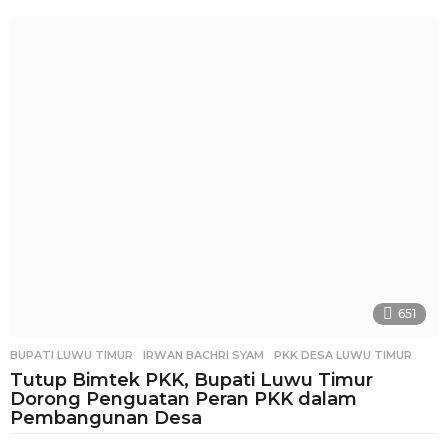
m
i
n
g
g
u
a
g
o
651
BUPATI LUWU TIMUR
,
IRWAN BACHRI SYAM
,
PKK DESA LUWU TIMUR
Tutup Bimtek PKK, Bupati Luwu Timur
Dorong Penguatan Peran PKK dalam
Pembangunan Desa