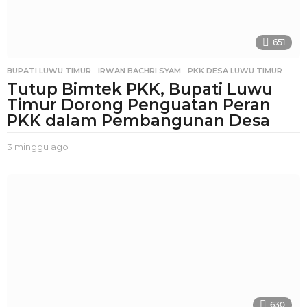
651
BUPATI LUWU TIMUR
,
IRWAN BACHRI SYAM
,
PKK DESA LUWU TIMUR
Tutup Bimtek PKK, Bupati Luwu
Timur Dorong Penguatan Peran
PKK dalam Pembangunan Desa
3 minggu ago
3
m
i
n
g
g
u
a
g
o
630