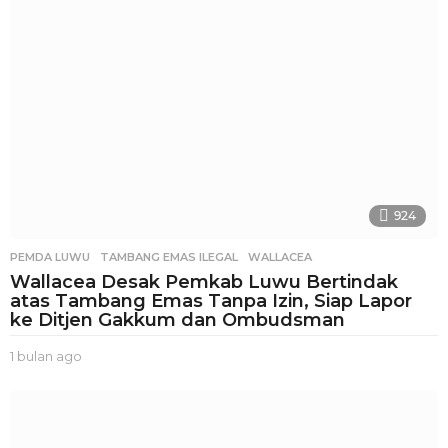
a
g
o
924
PEMDA LUWU
,
TAMBANG EMAS ILEGAL
,
WALLACEA
Wallacea Desak Pemkab Luwu Bertindak
atas Tambang Emas Tanpa Izin, Siap Lapor
ke Ditjen Gakkum dan Ombudsman
1 bulan ago
1
b
u
l
a