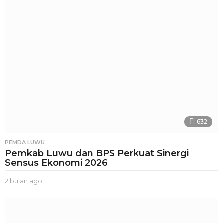
n
a
g
o
632
PEMDA LUWU
Pemkab Luwu dan BPS Perkuat Sinergi
Sensus Ekonomi 2026
2 bulan ago
2
b
u
l
a