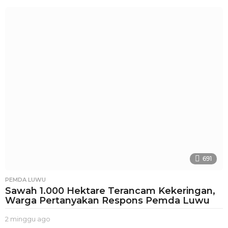
i
n
g
g
u
a
g
o
691
PEMDA LUWU
Sawah 1.000 Hektare Terancam Kekeringan,
Warga Pertanyakan Respons Pemda Luwu
2 minggu ago
2