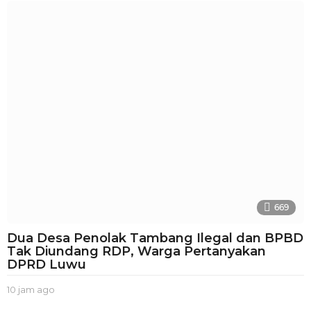
n
a
g
o
669
Dua Desa Penolak Tambang Ilegal dan BPBD
Tak Diundang RDP, Warga Pertanyakan
DPRD Luwu
10 jam ago
1
0