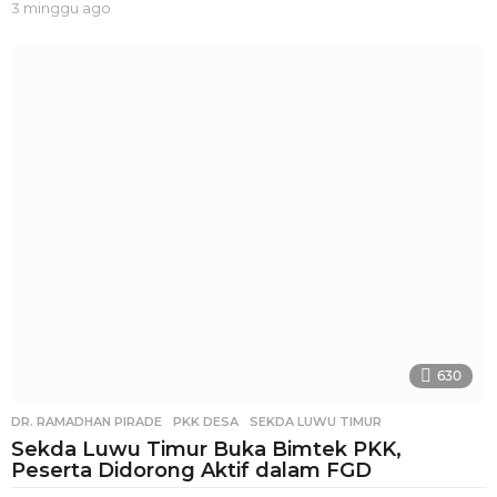
3 minggu ago
3
m
i
n
g
g
u
a
g
o
630
DR. RAMADHAN PIRADE
,
PKK DESA
,
SEKDA LUWU TIMUR
Sekda Luwu Timur Buka Bimtek PKK,
Peserta Didorong Aktif dalam FGD