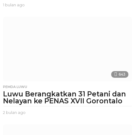
1 bulan ago
1
b
u
l
a
n
a
g
o
643
PEMDA LUWU
Luwu Berangkatkan 31 Petani dan
Nelayan ke PENAS XVII Gorontalo
2 bulan ago
2
b
u
l