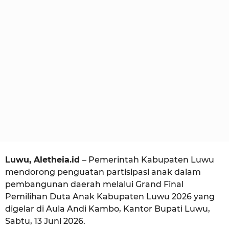
i
u
o
a
l
a
n
a
g
o
Luwu, Aletheia.id
– Pemerintah Kabupaten Luwu
mendorong penguatan partisipasi anak dalam
pembangunan daerah melalui Grand Final
Pemilihan Duta Anak Kabupaten Luwu 2026 yang
digelar di Aula Andi Kambo, Kantor Bupati Luwu,
Sabtu, 13 Juni 2026.