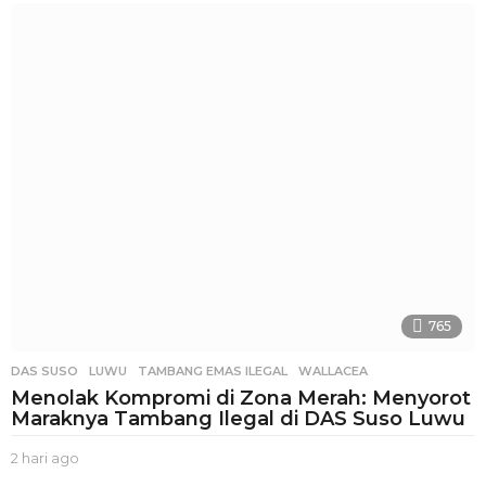
j
a
m
a
g
o
765
DAS SUSO
,
LUWU
,
TAMBANG EMAS ILEGAL
,
WALLACEA
Menolak Kompromi di Zona Merah: Menyorot
Maraknya Tambang Ilegal di DAS Suso Luwu
2 hari ago
2
h