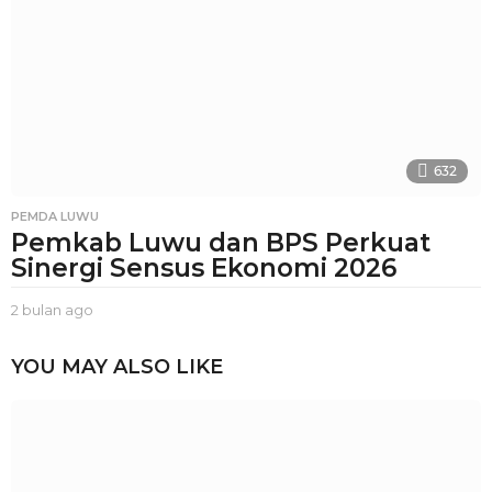
a
n
a
g
o
632
PEMDA LUWU
Pemkab Luwu dan BPS Perkuat
Sinergi Sensus Ekonomi 2026
2 bulan ago
2
b
u
YOU MAY ALSO LIKE
l
a
n
a
g
o