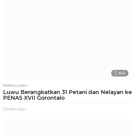
n
a
g
o
643
PEMDA LUWU
Luwu Berangkatkan 31 Petani dan Nelayan ke
PENAS XVII Gorontalo
2 bulan ago
2
b
u
l
a