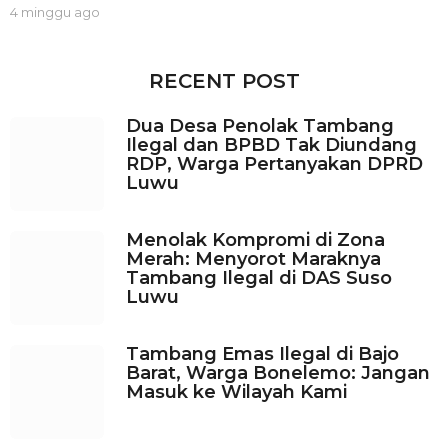
4 minggu ago
3
m
i
n
RECENT POST
g
g
Dua Desa Penolak Tambang
u
Ilegal dan BPBD Tak Diundang
a
RDP, Warga Pertanyakan DPRD
g
Luwu
o
Menolak Kompromi di Zona
Merah: Menyorot Maraknya
Tambang Ilegal di DAS Suso
Luwu
Tambang Emas Ilegal di Bajo
Barat, Warga Bonelemo: Jangan
Masuk ke Wilayah Kami