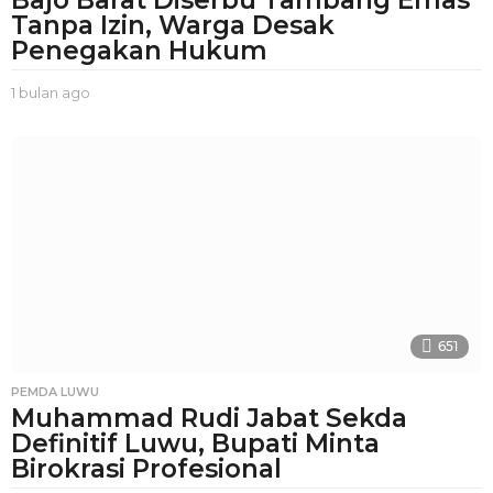
Bajo Barat Diserbu Tambang Emas
Tanpa Izin, Warga Desak
Penegakan Hukum
1 bulan ago
1
b
u
l
a
n
a
g
o
651
PEMDA LUWU
Muhammad Rudi Jabat Sekda
Definitif Luwu, Bupati Minta
Birokrasi Profesional