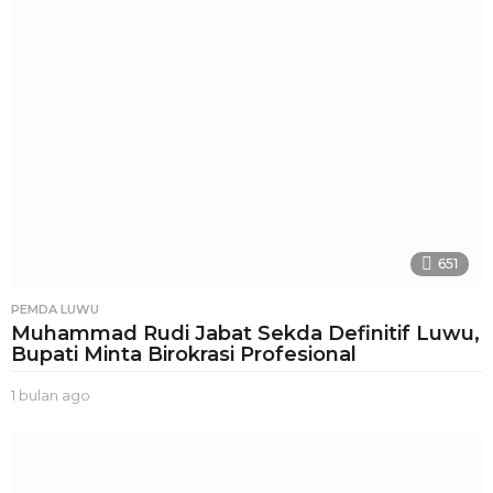
n
a
g
o
651
PEMDA LUWU
Muhammad Rudi Jabat Sekda Definitif Luwu,
Bupati Minta Birokrasi Profesional
1 bulan ago
1
b
u
l
a