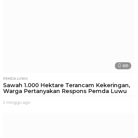
691
PEMDA LUWU
Sawah 1.000 Hektare Terancam Kekeringan,
Warga Pertanyakan Respons Pemda Luwu
2 minggu ago
2
m
i
n
g
g
u