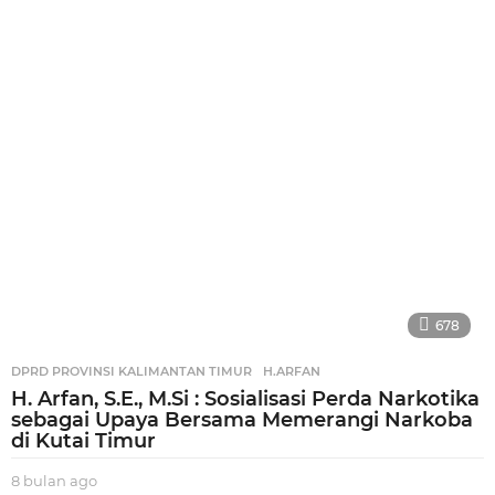
u
l
a
n
a
g
o
678
DPRD PROVINSI KALIMANTAN TIMUR
,
H.ARFAN
H. Arfan, S.E., M.Si : Sosialisasi Perda Narkotika
sebagai Upaya Bersama Memerangi Narkoba
di Kutai Timur
8 bulan ago
8