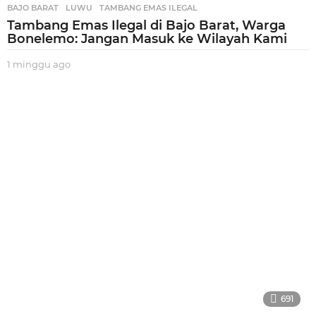
BAJO BARAT
,
LUWU
,
TAMBANG EMAS ILEGAL
Tambang Emas Ilegal di Bajo Barat, Warga
Bonelemo: Jangan Masuk ke Wilayah Kami
1 minggu ago
1
m
i
n
g
g
u
a
g
o
691