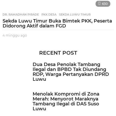
630
DR. RAMADHAN PIRADE
,
PKK DESA
,
SEKDA LUWU TIMUR
Sekda Luwu Timur Buka Bimtek PKK, Peserta
Didorong Aktif dalam FGD
4 minggu ago
3
m
i
n
RECENT POST
g
g
Dua Desa Penolak Tambang
u
Ilegal dan BPBD Tak Diundang
a
RDP, Warga Pertanyakan DPRD
g
Luwu
o
Menolak Kompromi di Zona
Merah: Menyorot Maraknya
Tambang Ilegal di DAS Suso
Luwu