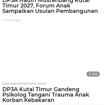
DP3A Hadiri Musrenbang Kutai
Timur 2027, Forum Anak
Sampaikan Usulan Pembangunan
4 bulan ago
4
b
u
l
a
n
a
g
o
634
DP3A KABUPATEN KUTAI TIMUR
DP3A Kutai Timur Gandeng
Psikolog Tangani Trauma Anak
Korban Kebakaran