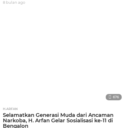
8 bulan ago
8
b
u
l
a
n
a
g
o
676
H.ARFAN
Selamatkan Generasi Muda dari Ancaman
Narkoba, H. Arfan Gelar Sosialisasi ke-11 di
Bengalon