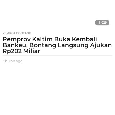
629
PEMKOT BONTANG
Pemprov Kaltim Buka Kembali
Bankeu, Bontang Langsung Ajukan
Rp202 Miliar
3 bulan ago
3
b
u
l
a
n
a
g
o