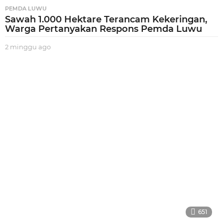
PEMDA LUWU
Sawah 1.000 Hektare Terancam Kekeringan,
Warga Pertanyakan Respons Pemda Luwu
2 minggu ago
2
m
i
n
g
g
u
a
g
o
651