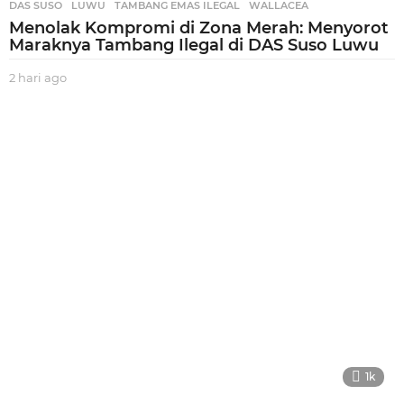
DAS SUSO
,
LUWU
,
TAMBANG EMAS ILEGAL
,
WALLACEA
Menolak Kompromi di Zona Merah: Menyorot
Maraknya Tambang Ilegal di DAS Suso Luwu
2 hari ago
2
h
a
r
i
a
g
o
1k