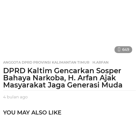
a
n
a
g
o
649
ANGGOTA DPRD PROVINSI KALIMANTAN TIMUR
,
H.ARFAN
DPRD Kaltim Gencarkan Sosper
Bahaya Narkoba, H. Arfan Ajak
Masyarakat Jaga Generasi Muda
4 bulan ago
4
b
u
YOU MAY ALSO LIKE
l
a
n
a
g