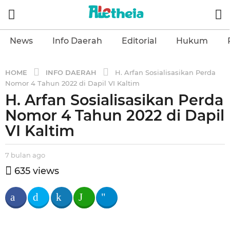
News
Info Daerah
Editorial
Hukum
INFO DAERAH
HOME
H. Arfan Sosialisasikan Perda
Nomor 4 Tahun 2022 di Dapil VI Kaltim
H. Arfan Sosialisasikan Perda
7
b
Nomor 4 Tahun 2022 di Dapil
u
VI Kaltim
l
a
b
7 bulan ago
7
n
y
b
635
views
a
a
u
l
g
l
e
a
o
t
n
7
h
a
b
e
g