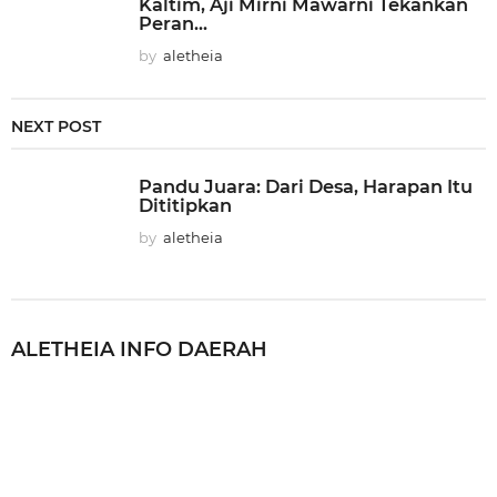
Kaltim, Aji Mirni Mawarni Tekankan
Peran...
by
aletheia
NEXT POST
Pandu Juara: Dari Desa, Harapan Itu
Dititipkan
by
aletheia
ALETHEIA
INFO DAERAH