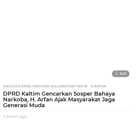
o
649
ANGGOTA DPRD PROVINSI KALIMANTAN TIMUR
,
H.ARFAN
DPRD Kaltim Gencarkan Sosper Bahaya
Narkoba, H. Arfan Ajak Masyarakat Jaga
Generasi Muda
4 bulan ago
4
b
u
l