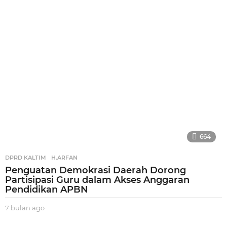
a
n
a
g
o
664
DPRD KALTIM
,
H.ARFAN
Penguatan Demokrasi Daerah Dorong
Partisipasi Guru dalam Akses Anggaran
Pendidikan APBN
7 bulan ago
7
b