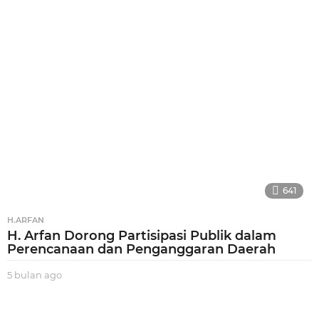
a
n
a
g
o
641
H.ARFAN
H. Arfan Dorong Partisipasi Publik dalam
Perencanaan dan Penganggaran Daerah
5 bulan ago
5
b
u
l