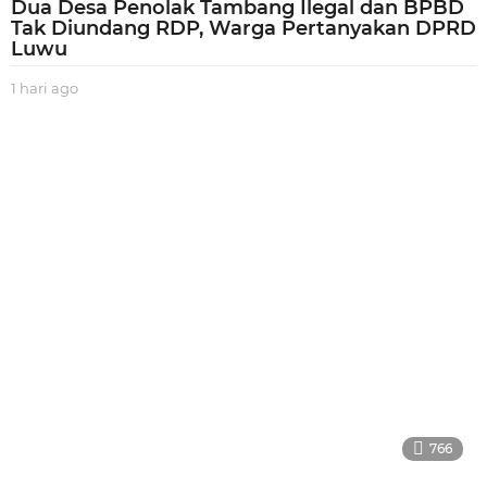
Dua Desa Penolak Tambang Ilegal dan BPBD
Tak Diundang RDP, Warga Pertanyakan DPRD
Luwu
1 hari ago
1
h
a
r
i
a
g
o
766