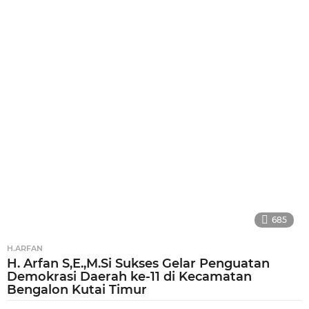
b
u
l
a
n
a
g
o
685
H.ARFAN
H. Arfan S,E.,M.Si Sukses Gelar Penguatan
Demokrasi Daerah ke-11 di Kecamatan
Bengalon Kutai Timur