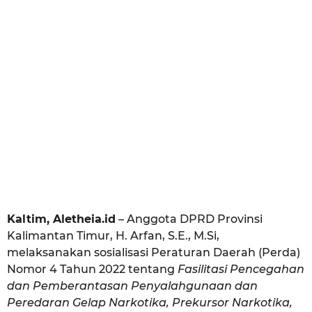
i
u
o
a
l
a
n
a
g
o
Kaltim, Aletheia.id
– Anggota DPRD Provinsi
Kalimantan Timur, H. Arfan, S.E., M.Si,
melaksanakan sosialisasi Peraturan Daerah (Perda)
Nomor 4 Tahun 2022 tentang
Fasilitasi Pencegahan
dan Pemberantasan Penyalahgunaan dan
Peredaran Gelap Narkotika, Prekursor Narkotika,