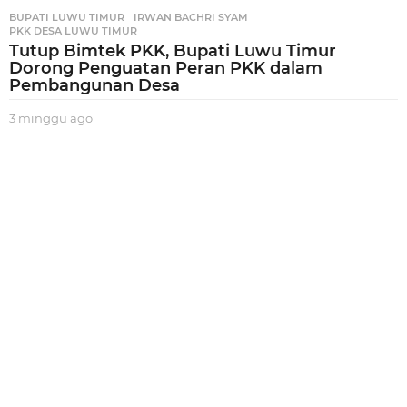
BUPATI LUWU TIMUR
,
IRWAN BACHRI SYAM
,
PKK DESA LUWU TIMUR
Tutup Bimtek PKK, Bupati Luwu Timur
Dorong Penguatan Peran PKK dalam
Pembangunan Desa
3 minggu ago
3
m
i
n
g
g
u
a
g
o