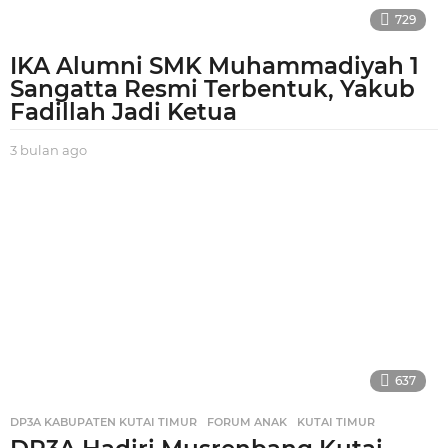
729
IKA Alumni SMK Muhammadiyah 1
Sangatta Resmi Terbentuk, Yakub
Fadillah Jadi Ketua
3 bulan ago
3
b
u
l
a
n
a
g
o
637
DP3A KABUPATEN KUTAI TIMUR
,
FORUM ANAK
,
KUTAI TIMUR