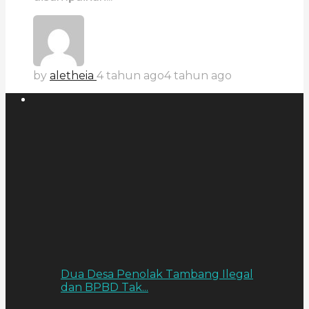
by
aletheia
4 tahun ago
4 tahun ago
Dua Desa Penolak Tambang Ilegal
dan BPBD Tak...