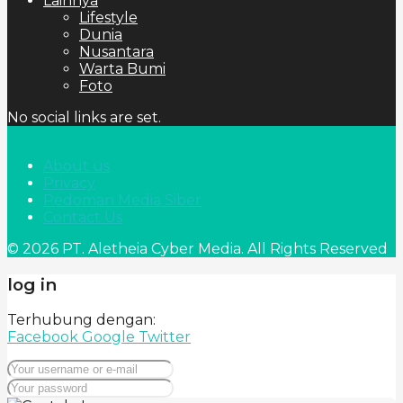
Lainnya
Lifestyle
Dunia
Nusantara
Warta Bumi
Foto
No social links are set.
About us
Privacy
Pedoman Media Siber
Contact Us
© 2026 PT. Aletheia Cyber Media. All Rights Reserved
log in
Terhubung dengan:
Facebook
Google
Twitter