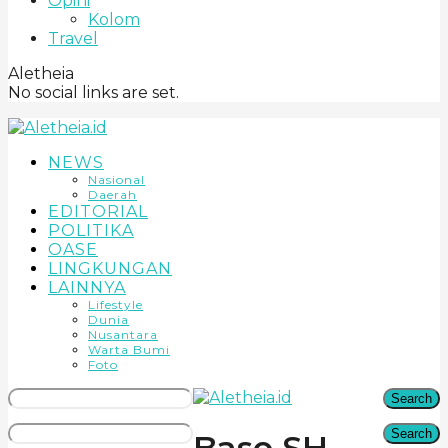
Opini
Kolom
Travel
Aletheia
No social links are set.
NEWS
Nasional
Daerah
EDITORIAL
POLITIKA
OASE
LINGKUNGAN
LAINNYA
Lifestyle
Dunia
Nusantara
Warta Bumi
Foto
Search
Search
Baso SH