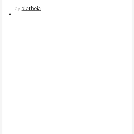
by
aletheia