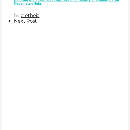
Kecamatan Hulu...
by
aletheia
Next Post