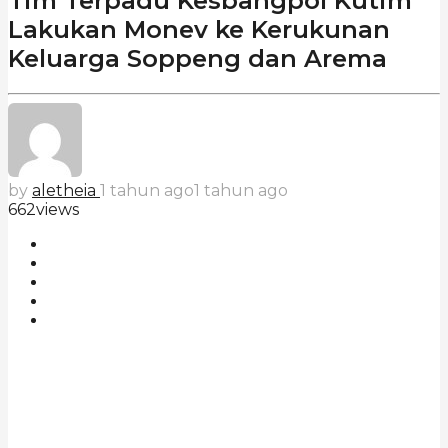
Tim Terpadu Kesbangpol Kutim
Lakukan Monev ke Kerukunan
Keluarga Soppeng dan Arema
by
aletheia
1 tahun ago
1 tahun ago
662
views