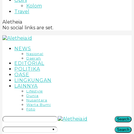
Opini
Kolom
Travel
Aletheia
No social links are set.
NEWS
Nasional
Daerah
EDITORIAL
POLITIKA
OASE
LINGKUNGAN
LAINNYA
Lifestyle
Dunia
Nusantara
Warta Bumi
Foto
Search
Search