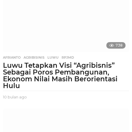
n
a
g
o
738
AFRIANTO
,
AGRIBISINIS
,
LUWU
,
RPJMD
Luwu Tetapkan Visi “Agribisnis”
Sebagai Poros Pembangunan,
Ekonom Nilai Masih Berorientasi
Hulu
10 bulan ago
1
0
b
u
l
a
n