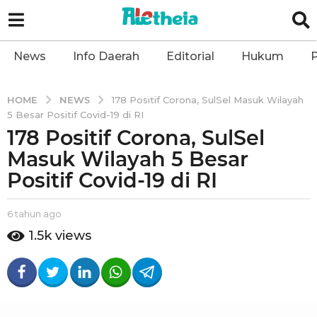
News
Info Daerah
Editorial
Hukum
P
NEWS
HOME
178 Positif Corona, SulSel Masuk Wilayah
5 Besar Positif Covid-19 di RI
178 Positif Corona, SulSel
6
t
Masuk Wilayah 5 Besar
a
Positif Covid-19 di RI
h
u
b
6 tahun ago
6
n
y
t
1.5k
views
a
a
a
l
g
h
e
u
o
t
n
6
h
a
t
e
g