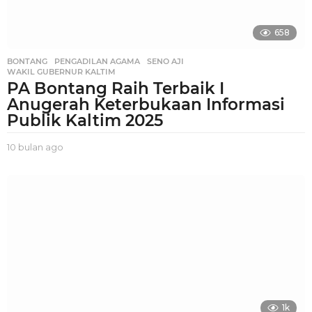
658
BONTANG
,
PENGADILAN AGAMA
,
SENO AJI
,
WAKIL GUBERNUR KALTIM
PA Bontang Raih Terbaik I
Anugerah Keterbukaan Informasi
Publik Kaltim 2025
10 bulan ago
1
0
b
u
l
a
n
a
g
o
1k