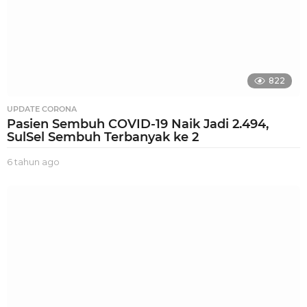
822
UPDATE CORONA
Pasien Sembuh COVID-19 Naik Jadi 2.494,
SulSel Sembuh Terbanyak ke 2
6 tahun ago
6
t
a
h
u
n
a
g
o