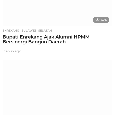
624
ENREKANG
,
SULAWESI SELATAN
Bupati Enrekang Ajak Alumni HPMM
Bersinergi Bangun Daerah
1 tahun ago
1
t
a
h
u
n
a
g
o