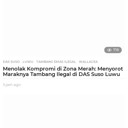
719
DAS SUSO
,
LUWU
,
TAMBANG EMAS ILEGAL
,
WALLACEA
Menolak Kompromi di Zona Merah: Menyorot
Maraknya Tambang Ilegal di DAS Suso Luwu
5 jam ago
5
j
a
m
a
g
o