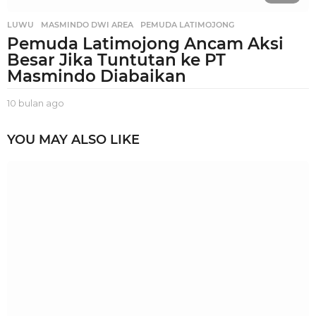
LUWU
,
MASMINDO DWI AREA
,
PEMUDA LATIMOJONG
Pemuda Latimojong Ancam Aksi
Besar Jika Tuntutan ke PT
Masmindo Diabaikan
10 bulan ago
1
0
b
YOU MAY ALSO LIKE
u
l
a
n
a
g
o