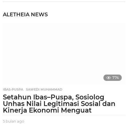
ALETHEIA
NEWS
774
IBAS-PUSPA
,
SAWEDI MUHAMMAD
Setahun Ibas–Puspa, Sosiolog
Unhas Nilai Legitimasi Sosial dan
Kinerja Ekonomi Menguat
5 bulan ago
5
b