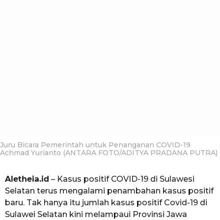
i
a
o
a
h
u
n
a
g
o
Juru Bicara Pemerintah untuk Penanganan COVID-19
Achmad Yurianto (ANTARA FOTO/ADITYA PRADANA PUTRA)
Aletheia.id
– Kasus positif COVID-19 di Sulawesi
Selatan terus mengalami penambahan kasus positif
baru. Tak hanya itu jumlah kasus positif Covid-19 di
Sulawei Selatan kini melampaui Provinsi Jawa