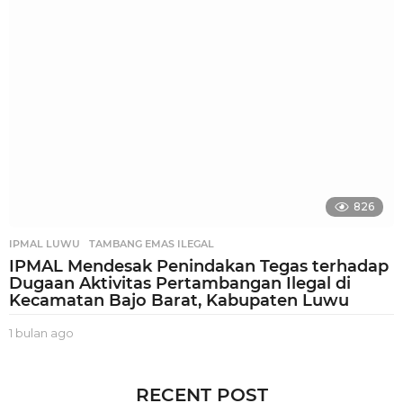
u
a
g
o
826
IPMAL LUWU
,
TAMBANG EMAS ILEGAL
IPMAL Mendesak Penindakan Tegas terhadap
Dugaan Aktivitas Pertambangan Ilegal di
Kecamatan Bajo Barat, Kabupaten Luwu
1 bulan ago
1
b
u
l
RECENT POST
a