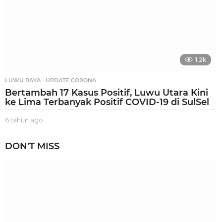
1.2k
LUWU RAYA
,
UPDATE CORONA
Bertambah 17 Kasus Positif, Luwu Utara Kini
ke Lima Terbanyak Positif COVID-19 di SulSel
6 tahun ago
6
t
a
DON'T MISS
h
u
n
a
g
o