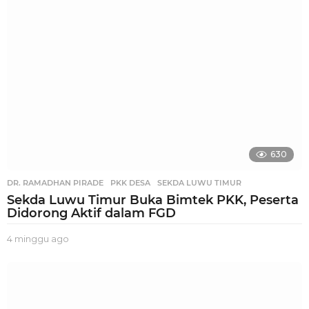
u
a
g
o
630
DR. RAMADHAN PIRADE
,
PKK DESA
,
SEKDA LUWU TIMUR
Sekda Luwu Timur Buka Bimtek PKK, Peserta
Didorong Aktif dalam FGD
4 minggu ago
2
m
i
n
g
g