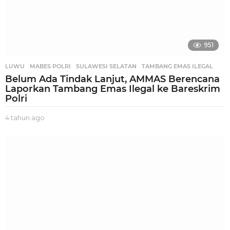
951
LUWU
,
MABES POLRI
,
SULAWESI SELATAN
,
TAMBANG EMAS ILEGAL
Belum Ada Tindak Lanjut, AMMAS Berencana
Laporkan Tambang Emas Ilegal ke Bareskrim
Polri
4 tahun ago
4
t
a
h
u
n
a
g
o