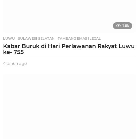
1.6k
LUWU
,
SULAWESI SELATAN
,
TAMBANG EMAS ILEGAL
Kabar Buruk di Hari Perlawanan Rakyat Luwu
ke- 755
4 tahun ago
4
t
a
h
u
n
a
g
o