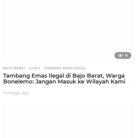
1k
BAJO BARAT
,
LUWU
,
TAMBANG EMAS ILEGAL
Tambang Emas Ilegal di Bajo Barat, Warga
Bonelemo: Jangan Masuk ke Wilayah Kami
1 minggu ago
1
m
i
n
g
g
u
a