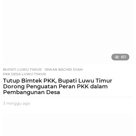
g
o
651
BUPATI LUWU TIMUR
,
IRWAN BACHRI SYAM
,
PKK DESA LUWU TIMUR
Tutup Bimtek PKK, Bupati Luwu Timur
Dorong Penguatan Peran PKK dalam
Pembangunan Desa
3 minggu ago
2
m
i
n
g
g