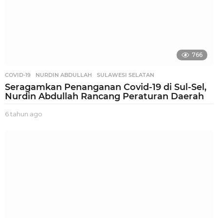
766
COVID-19
,
NURDIN ABDULLAH
,
SULAWESI SELATAN
Seragamkan Penanganan Covid-19 di Sul-Sel,
Nurdin Abdullah Rancang Peraturan Daerah
6 tahun ago
6
t
a
h
u
n
a
g
o