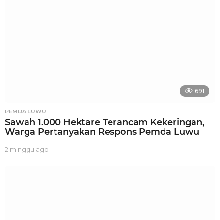
g
o
691
PEMDA LUWU
Sawah 1.000 Hektare Terancam Kekeringan,
Warga Pertanyakan Respons Pemda Luwu
2 minggu ago
2
m
i
n
g
g
u
a