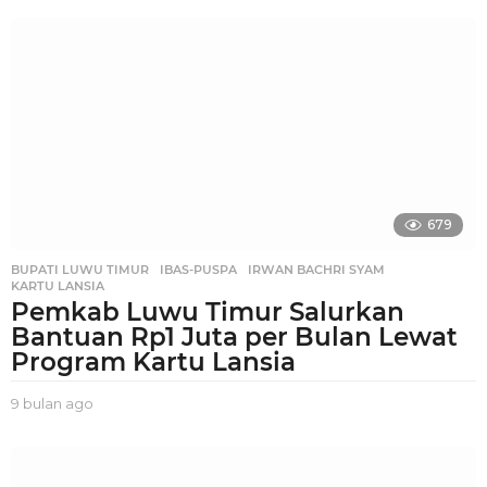
u
l
a
n
a
g
o
679
BUPATI LUWU TIMUR
,
IBAS-PUSPA
,
IRWAN BACHRI SYAM
,
KARTU LANSIA
Pemkab Luwu Timur Salurkan
Bantuan Rp1 Juta per Bulan Lewat
Program Kartu Lansia
9 bulan ago
9
b
u
l
a