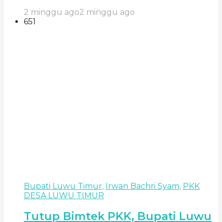
2 minggu ago
2 minggu ago
651
Bupati Luwu Timur
,
Irwan Bachri Syam
,
PKK
DESA LUWU TIMUR
Tutup Bimtek PKK, Bupati Luwu