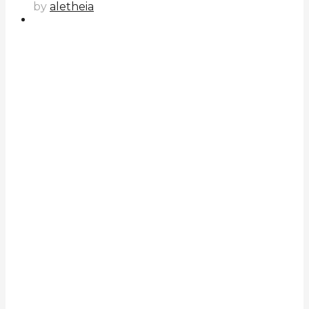
by
aletheia