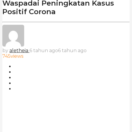
Waspadai Peningkatan Kasus
Positif Corona
by
aletheia
6 tahun ago
6 tahun ago
745
views