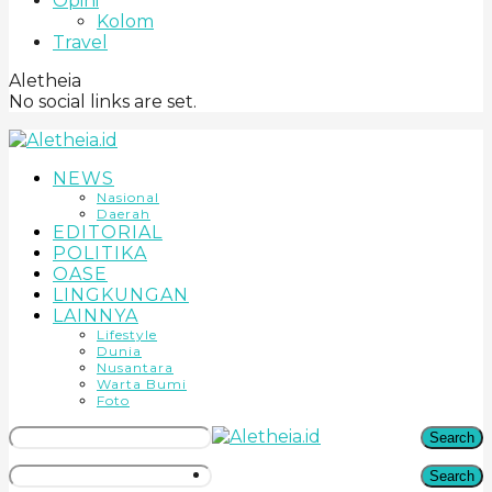
Opini
Kolom
Travel
Aletheia
No social links are set.
NEWS
Nasional
Daerah
EDITORIAL
POLITIKA
OASE
LINGKUNGAN
LAINNYA
Lifestyle
Dunia
Nusantara
Warta Bumi
Foto
Search
Search