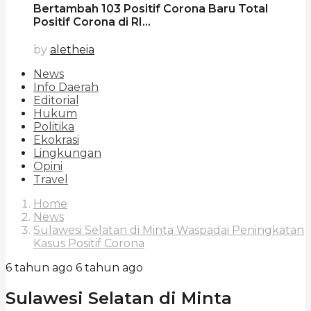
Bertambah 103 Positif Corona Baru Total
Positif Corona di RI...
by
aletheia
News
Info Daerah
Editorial
Hukum
Politika
Ekokrasi
Lingkungan
Opini
Travel
Home
News
Sulawesi Selatan di Minta Waspadai Peningkatan
Kasus Positif Corona
6 tahun ago
6 tahun ago
Sulawesi Selatan di Minta