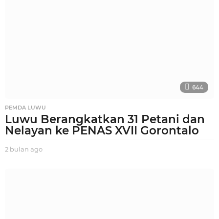
l
a
n
a
g
o
644
PEMDA LUWU
Luwu Berangkatkan 31 Petani dan
Nelayan ke PENAS XVII Gorontalo
2 bulan ago
2
b
u
l
a
n
a
g