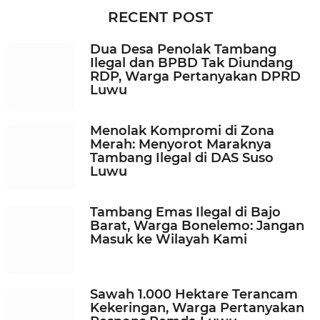
n
RECENT POST
g
g
Dua Desa Penolak Tambang
u
Ilegal dan BPBD Tak Diundang
a
RDP, Warga Pertanyakan DPRD
g
Luwu
o
Menolak Kompromi di Zona
Merah: Menyorot Maraknya
Tambang Ilegal di DAS Suso
Luwu
Tambang Emas Ilegal di Bajo
Barat, Warga Bonelemo: Jangan
Masuk ke Wilayah Kami
Sawah 1.000 Hektare Terancam
Kekeringan, Warga Pertanyakan