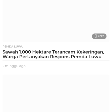
692
PEMDA LUWU
Sawah 1.000 Hektare Terancam Kekeringan,
Warga Pertanyakan Respons Pemda Luwu
2 minggu ago
2
m
i
n
g
g
u
a
g
o