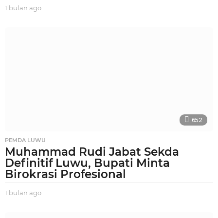
1 bulan ago
1
b
u
l
a
n
a
g
o
652
PEMDA LUWU
Muhammad Rudi Jabat Sekda
Definitif Luwu, Bupati Minta
Birokrasi Profesional
1 bulan ago
1
b
u