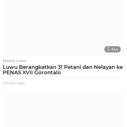
644
PEMDA LUWU
Luwu Berangkatkan 31 Petani dan Nelayan ke
PENAS XVII Gorontalo
2 bulan ago
2
b
u
l
a
n
a
g
o