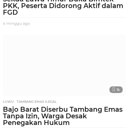
PKK, Peserta Didorong Aktif dalam
FGD
4 minggu ago
3
m
i
n
g
g
u
a
g
o
1k
LUWU
,
TAMBANG EMAS ILEGAL
Bajo Barat Diserbu Tambang Emas
Tanpa Izin, Warga Desak
Penegakan Hukum