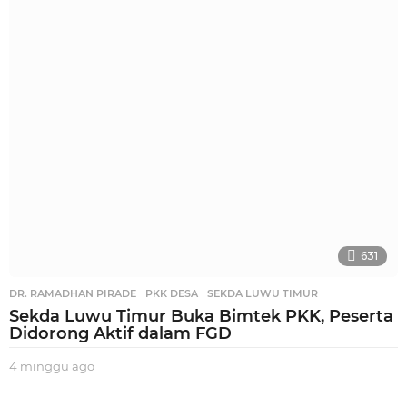
n
g
g
u
a
g
o
631
DR. RAMADHAN PIRADE
,
PKK DESA
,
SEKDA LUWU TIMUR
Sekda Luwu Timur Buka Bimtek PKK, Peserta
Didorong Aktif dalam FGD
4 minggu ago
3
m
i