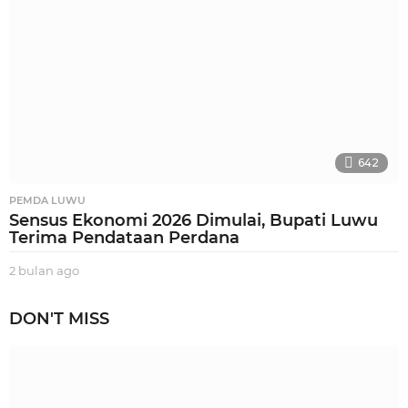
642
PEMDA LUWU
Sensus Ekonomi 2026 Dimulai, Bupati Luwu
Terima Pendataan Perdana
2 bulan ago
2
b
u
DON'T MISS
l
a
n
a
g