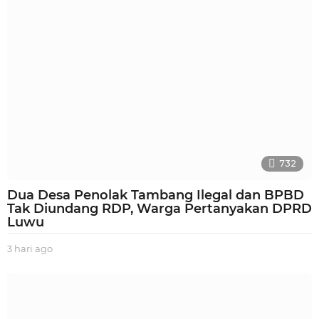
o
732
Dua Desa Penolak Tambang Ilegal dan BPBD
Tak Diundang RDP, Warga Pertanyakan DPRD
Luwu
3 hari ago
3
h
a
r
i
a