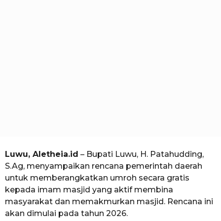
i
a
o
a
h
u
n
a
g
o
Luwu, Aletheia.id
– Bupati Luwu, H. Patahudding,
S.Ag, menyampaikan rencana pemerintah daerah
untuk memberangkatkan umroh secara gratis
kepada imam masjid yang aktif membina
masyarakat dan memakmurkan masjid. Rencana ini
akan dimulai pada tahun 2026.