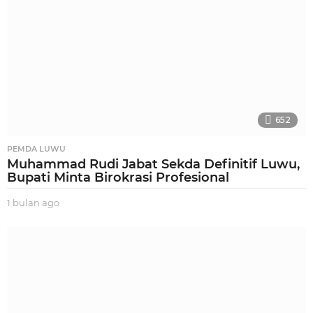
652
PEMDA LUWU
Muhammad Rudi Jabat Sekda Definitif Luwu,
Bupati Minta Birokrasi Profesional
1 bulan ago
1
b
u
l
a
n
a
g
o