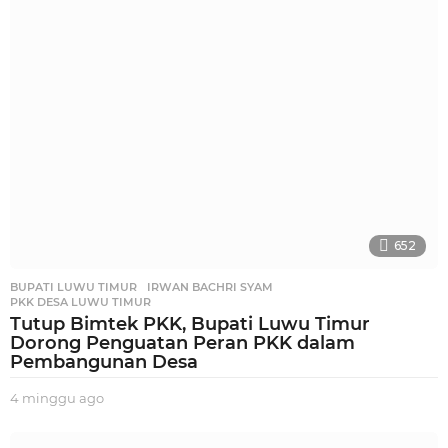
g
u
a
g
o
652
BUPATI LUWU TIMUR
,
IRWAN BACHRI SYAM
,
PKK DESA LUWU TIMUR
Tutup Bimtek PKK, Bupati Luwu Timur
Dorong Penguatan Peran PKK dalam
Pembangunan Desa
4 minggu ago
3
m
i