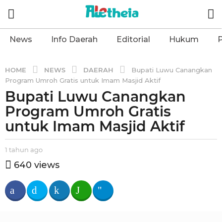
News
Info Daerah
Editorial
Hukum
P
NEWS
DAERAH
HOME
Bupati Luwu Canangkan
Program Umroh Gratis untuk Imam Masjid Aktif
Bupati Luwu Canangkan
1
t
Program Umroh Gratis
a
untuk Imam Masjid Aktif
h
u
b
1 tahun ago
1
n
y
t
640
views
a
a
a
l
g
h
e
u
o
t
n
1
h
a
t
e
g