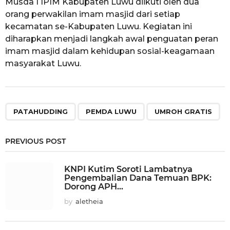
Musda I IPIM Kabupaten Luwu diikuti oleh dua
orang perwakilan imam masjid dari setiap
kecamatan se-Kabupaten Luwu. Kegiatan ini
diharapkan menjadi langkah awal penguatan peran
imam masjid dalam kehidupan sosial-keagamaan
masyarakat Luwu.
,
,
PATAHUDDING
PEMDA LUWU
UMROH GRATIS
PREVIOUS POST
KNPI Kutim Soroti Lambatnya
Pengembalian Dana Temuan BPK:
Dorong APH...
by
aletheia