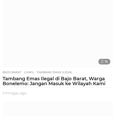
a
g
o
1k
BAJO BARAT
,
LUWU
,
TAMBANG EMAS ILEGAL
Tambang Emas Ilegal di Bajo Barat, Warga
Bonelemo: Jangan Masuk ke Wilayah Kami
2 minggu ago
2
m
i
n
g