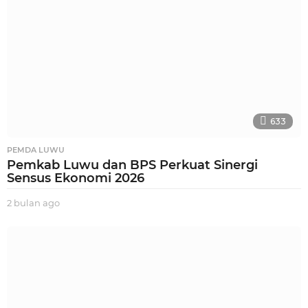
633
PEMDA LUWU
Pemkab Luwu dan BPS Perkuat Sinergi
Sensus Ekonomi 2026
2 bulan ago
2
b
u
l
a
n
a
g
o