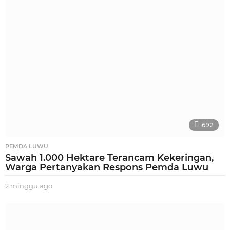
g
u
a
g
o
692
PEMDA LUWU
Sawah 1.000 Hektare Terancam Kekeringan,
Warga Pertanyakan Respons Pemda Luwu
2 minggu ago
2
m
i
n
g