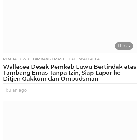
925
PEMDA LUWU
,
TAMBANG EMAS ILEGAL
,
WALLACEA
Wallacea Desak Pemkab Luwu Bertindak atas
Tambang Emas Tanpa Izin, Siap Lapor ke
Ditjen Gakkum dan Ombudsman
1 bulan ago
1
b
u
l
a
n
a
g
o