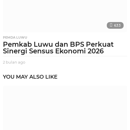
o
633
PEMDA LUWU
Pemkab Luwu dan BPS Perkuat
Sinergi Sensus Ekonomi 2026
2 bulan ago
2
b
u
YOU MAY ALSO LIKE
l
a
n
a
g
o