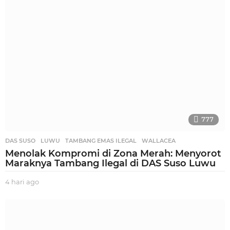
g
o
777
DAS SUSO
,
LUWU
,
TAMBANG EMAS ILEGAL
,
WALLACEA
Menolak Kompromi di Zona Merah: Menyorot
Maraknya Tambang Ilegal di DAS Suso Luwu
4 hari ago
4
h
a
r
i