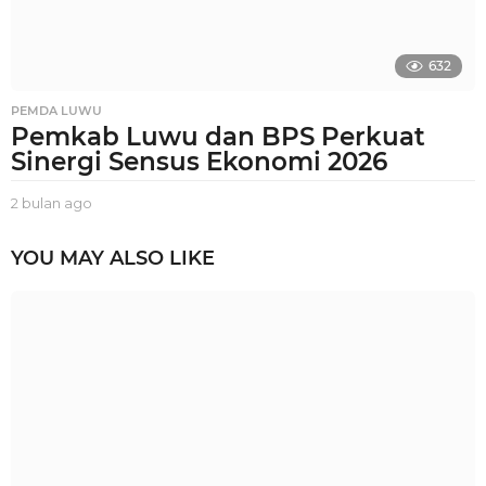
632
PEMDA LUWU
Pemkab Luwu dan BPS Perkuat
Sinergi Sensus Ekonomi 2026
2 bulan ago
2
b
u
YOU MAY ALSO LIKE
l
a
n
a
g
o