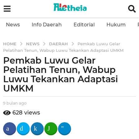
News
Info Daerah
Editorial
Hukum
NEWS
DAERAH
HOME
Pemkab Luwu Gelar
Pelatihan Tenun, Wabup Luwu Tekankan Adaptasi UMKM
Pemkab Luwu Gelar
9
b
Pelatihan Tenun, Wabup
u
Luwu Tekankan Adaptasi
l
UMKM
a
n
b
9 bulan ago
9
a
y
b
g
628
views
a
u
o
l
l
9
e
a
t
n
b
h
a