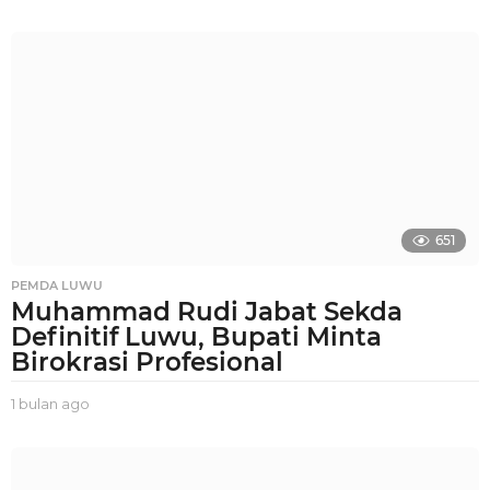
b
u
l
a
n
a
g
o
651
PEMDA LUWU
Muhammad Rudi Jabat Sekda
Definitif Luwu, Bupati Minta
Birokrasi Profesional
1 bulan ago
1
b
u
l
a