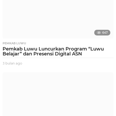
647
PEMKAB LUWU
Pemkab Luwu Luncurkan Program “Luwu
Belajar” dan Presensi Digital ASN
3 bulan ago
3
b
u
l
a
n
a
g
o