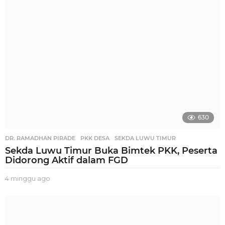
u
a
g
o
630
DR. RAMADHAN PIRADE
,
PKK DESA
,
SEKDA LUWU TIMUR
Sekda Luwu Timur Buka Bimtek PKK, Peserta
Didorong Aktif dalam FGD
4 minggu ago
2
m
i
n
g