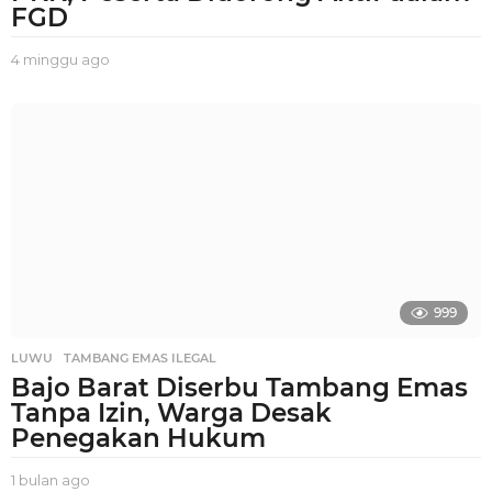
FGD
4 minggu ago
2
m
i
n
g
g
u
a
g
o
999
LUWU
,
TAMBANG EMAS ILEGAL
Bajo Barat Diserbu Tambang Emas
Tanpa Izin, Warga Desak
Penegakan Hukum
1 bulan ago
1