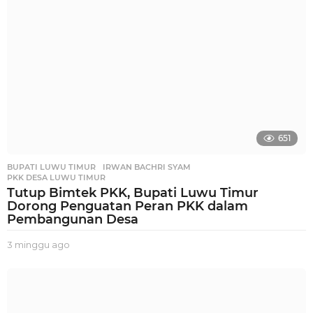
g
o
651
BUPATI LUWU TIMUR
,
IRWAN BACHRI SYAM
,
PKK DESA LUWU TIMUR
Tutup Bimtek PKK, Bupati Luwu Timur
Dorong Penguatan Peran PKK dalam
Pembangunan Desa
3 minggu ago
2
m
i
n
g
g