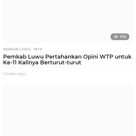
636
PEMKAB LUWU
,
WTP
Pemkab Luwu Pertahankan Opini WTP untuk
Ke-11 Kalinya Berturut-turut
2 bulan ago
2
b
u
l
a
n
a
g
o