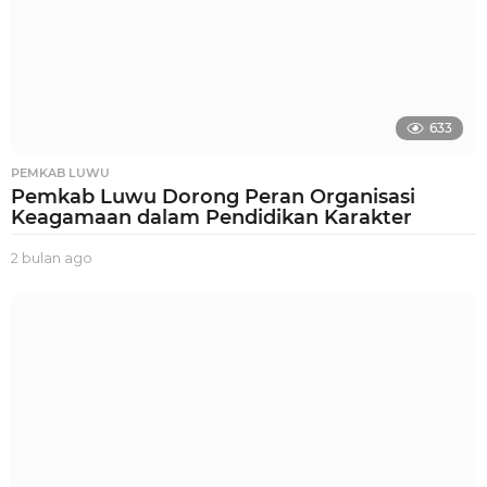
633
PEMKAB LUWU
Pemkab Luwu Dorong Peran Organisasi
Keagamaan dalam Pendidikan Karakter
2 bulan ago
2
b
u
l
a
n
a
g
o