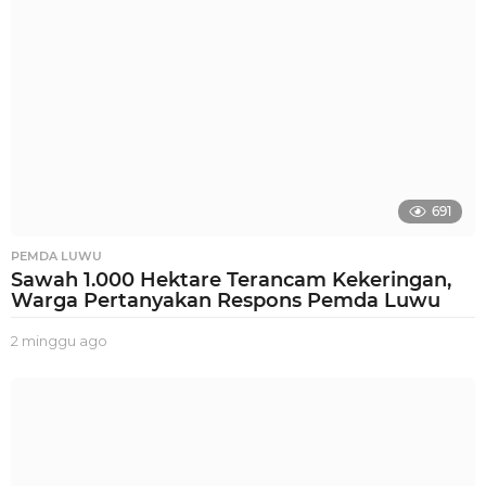
g
o
691
PEMDA LUWU
Sawah 1.000 Hektare Terancam Kekeringan,
Warga Pertanyakan Respons Pemda Luwu
2 minggu ago
2
m
i
n
g
g
u
a