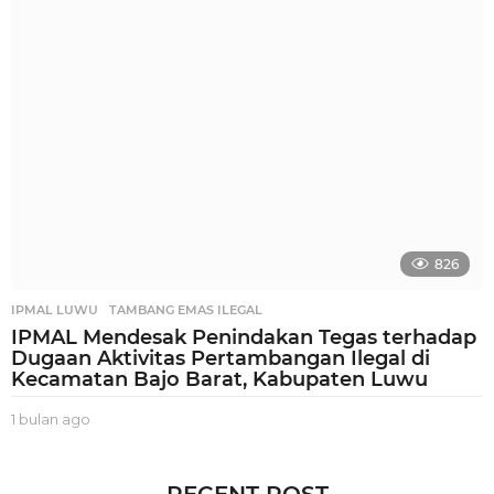
g
u
a
g
o
826
IPMAL LUWU
,
TAMBANG EMAS ILEGAL
IPMAL Mendesak Penindakan Tegas terhadap
Dugaan Aktivitas Pertambangan Ilegal di
Kecamatan Bajo Barat, Kabupaten Luwu
1 bulan ago
1
b
u
l