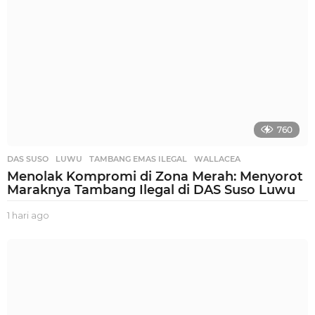
760
DAS SUSO
,
LUWU
,
TAMBANG EMAS ILEGAL
,
WALLACEA
Menolak Kompromi di Zona Merah: Menyorot
Maraknya Tambang Ilegal di DAS Suso Luwu
1 hari ago
1
h
a
r
i
a
g
o