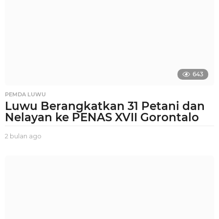
n
a
g
o
643
PEMDA LUWU
Luwu Berangkatkan 31 Petani dan
Nelayan ke PENAS XVII Gorontalo
2 bulan ago
2
b
u
l
a
n
a
g
o