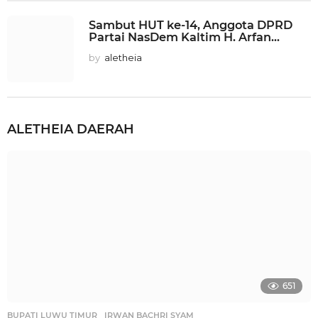
Sambut HUT ke-14, Anggota DPRD
Partai NasDem Kaltim H. Arfan...
by
aletheia
ALETHEIA
DAERAH
651
BUPATI LUWU TIMUR
,
IRWAN BACHRI SYAM
,