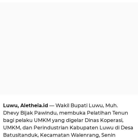
u
e
g
l
i
o
a
a
n
a
g
o
Luwu, Aletheia.id
— Wakil Bupati Luwu, Muh.
Dhevy Bijak Pawindu, membuka Pelatihan Tenun
bagi pelaku UMKM yang digelar Dinas Koperasi,
UMKM, dan Perindustrian Kabupaten Luwu di Desa
Batusitanduk, Kecamatan Walenrang, Senin