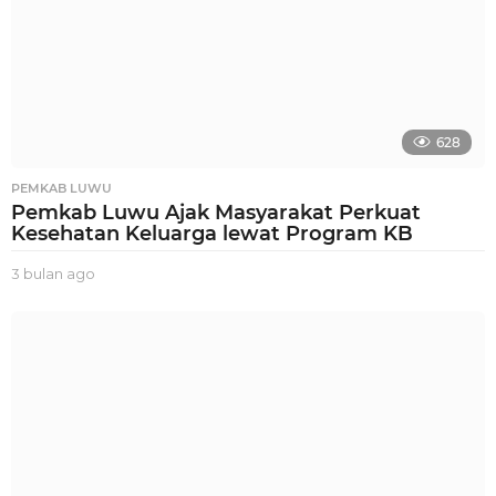
628
PEMKAB LUWU
Pemkab Luwu Ajak Masyarakat Perkuat
Kesehatan Keluarga lewat Program KB
3 bulan ago
3
b
u
l
a
n
a
g
o