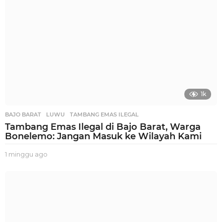
1k
BAJO BARAT
,
LUWU
,
TAMBANG EMAS ILEGAL
Tambang Emas Ilegal di Bajo Barat, Warga
Bonelemo: Jangan Masuk ke Wilayah Kami
1 minggu ago
1
m
i
n
g
g
u
a