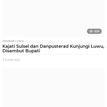
626
PEMKAB LUWU
Kajati Sulsel dan Danpusterad Kunjungi Luwu,
Disambut Bupati
3 bulan ago
3
b
u
l
a
n
a
g
o