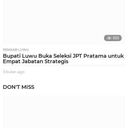
635
PEMKAB LUWU
Bupati Luwu Buka Seleksi JPT Pratama untuk
Empat Jabatan Strategis
3 bulan ago
3
b
u
DON'T MISS
l
a
n
a
g
o