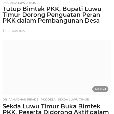
PKK DESA LUWU TIMUR
Tutup Bimtek PKK, Bupati Luwu
Timur Dorong Penguatan Peran
PKK dalam Pembangunan Desa
3 minggu ago
2
m
i
n
g
g
u
a
g
o
630
DR. RAMADHAN PIRADE
,
PKK DESA
,
SEKDA LUWU TIMUR
Sekda Luwu Timur Buka Bimtek
PKK, Peserta Didorong Aktif dalam